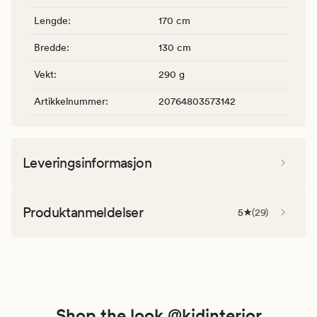
Lengde
:
170 cm
Bredde
:
130 cm
Vekt
:
290 g
Artikkelnummer
:
20764803573142
Leveringsinformasjon
Produktanmeldelser
5
(
29
)
Shop the look @kidinterior