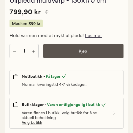
Ullpledd muldvarp - 130x170 cm
med
en
Pris
Pris
799,90 kr
gjennomsnit
799,90 kr
vurdering
799,90
på
kr.
Medlem
399 kr
5
Medlem
Hold varmen med et mykt ullpledd!
Les mer
399
kr
Antall
Kjøp
Nettbutikk -
På lager
Normal leveringstid 4-7 virkedager.
Butikklager -
Varen er tilgjengelig i butikk
Varen finnes i butikk, velg butikk for å se
aktuell beholdning
Velg butikk