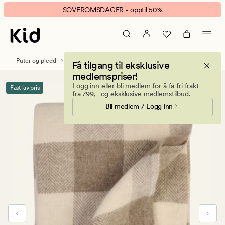
Veggli
Animert
SOVEROMSDAGER - opptil 50%
check
banner.
ullpledd
Klikk
muldvarp
ESCAPE
for
Puter og pledd
Pledd
Ullpledd
Få tilgang til eksklusive
å
medlemspriser!
pause.
Logg inn eller bli medlem for å få fri frakt
Fast lav pris
fra 799,- og eksklusive medlemstilbud.
Bli medlem / Logg inn