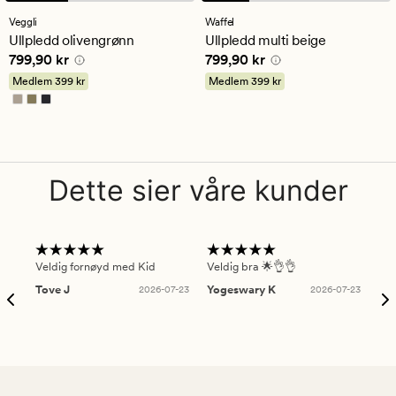
anmeldelser
anmeldelser
med
med
Veggli
Waffel
en
en
Ullpledd olivengrønn
Ullpledd multi beige
gjennomsnittlig
gjennomsnittlig
Pris
799,90 kr
Pris
799,90 kr
799,90 kr
799,90 kr
vurdering
vurdering
på
på
Medlem
399 kr
Medlem
399 kr
4.5
5
Dette sier våre kunder
Veldig fornøyd med Kid
Veldig bra 🌟👌👌
Gre
Tove J
2026-07-23
Yogeswary K
2026-07-23
An