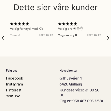
Dette sier våre kunder
Veldig fornøyd med Kid
Veldig bra 🌟👌👌
Gre
Tove J
2026-07-23
Yogeswary K
2026-07-23
An
Følg oss
Hovedkontor
Facebook
Gilhusveien 1
Instagram
3426 Gullaug
Pinterest
Kundeservice: 31 00 20
00
Youtube
Org.nr: 958 467 095 MVA