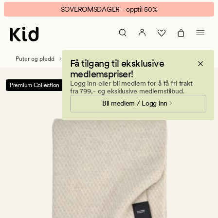
Cecilia
Animert
SOVEROMSDAGER - opptil 50%
ullpledd
banner.
greige
Klikk
ESCAPE
for
Puter og pledd
Pledd
Ullpledd
Få tilgang til eksklusive
å
medlemspriser!
pause.
Logg inn eller bli medlem for å få fri frakt
Premium Collection
-50%
fra 799,- og eksklusive medlemstilbud.
Bli medlem / Logg inn