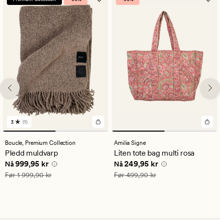
3
(1)
1
anmeldelser
med
Boucle,
Premium Collection
Amilia Signe
en
Pledd muldvarp
Liten tote bag multi rosa
gjennomsnittlig
Nåværende pris
999,95 kr
Nåværende pris
249,95 kr
999,95 kr
249,95 kr
vurdering
Nå
Nå
på
Vanlig pris
1 999,90 kr
Vanlig pris
499,90 kr
Før
1 999,90 kr
Før
499,90 kr
3