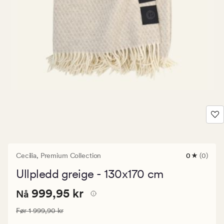
Cecilia,
Premium Collection
0
(0)
0
anmeldels
Ullpledd greige - 130x170 cm
med
en
Nåværende
Nåværende pris
999,95 kr
gjennomsni
999,95 kr
Nå
vurdering
pris
på
Vanlig pris
1 999,90 kr
Før
1 999,90 kr
999,95
0