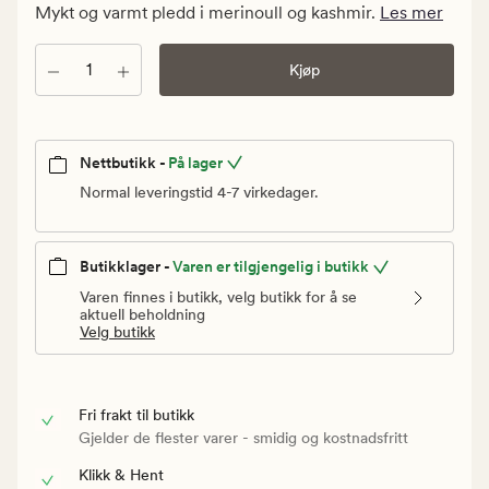
kr.
Mykt og varmt pledd i merinoull og kashmir.
Les mer
Vanlig
pris
Antall
Kjøp
1
999,90
kr
Nettbutikk -
På lager
Normal leveringstid 4-7 virkedager.
Butikklager -
Varen er tilgjengelig i butikk
Varen finnes i butikk, velg butikk for å se
aktuell beholdning
Velg butikk
Fri frakt til butikk
Gjelder de flester varer - smidig og kostnadsfritt
Klikk & Hent