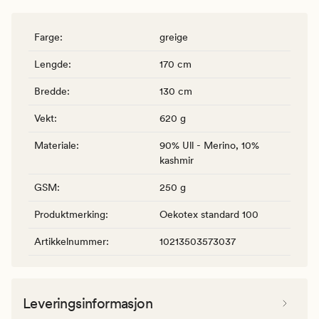
Farge
:
greige
Lengde
:
170 cm
Bredde
:
130 cm
Vekt
:
620 g
Materiale
:
90% Ull - Merino, 10%
kashmir
GSM
:
250 g
Produktmerking
:
Oekotex standard 100
Artikkelnummer
:
10213503573037
Leveringsinformasjon