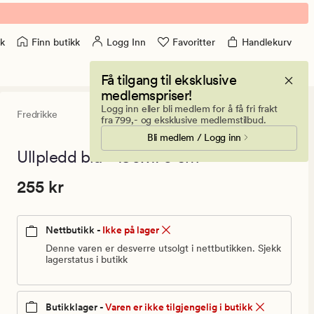
Finn butikk
Logg Inn
Favoritter
Handlekurv
k
Få tilgang til eksklusive
medlemspriser!
Logg inn eller bli medlem for å få fri frakt
Fredrikke
0
(0)
0
fra 799,- og eksklusive medlemstilbud.
anmeldels
Bli medlem / Logg inn
med
en
Ullpledd blå - 130x170 cm
gjennomsni
vurdering
Pris
Pris
255 kr
255 kr
på
0
255
kr.
Nettbutikk -
Ikke på lager
Vanlig
pris
Denne varen er desverre utsolgt i nettbutikken. Sjekk
lagerstatus i butikk
255
kr
Butikklager -
Varen er ikke tilgjengelig i butikk