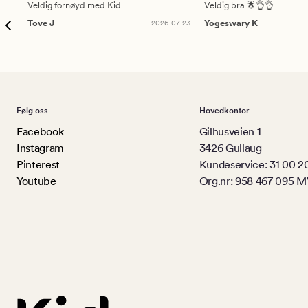
Veldig fornøyd med Kid
Veldig bra 🌟👌👌
Tove J
2026-07-23
Yogeswary K
Følg oss
Hovedkontor
Facebook
Gilhusveien 1
Instagram
3426 Gullaug
Pinterest
Kundeservice: 31 00 2
Youtube
Org.nr: 958 467 095 