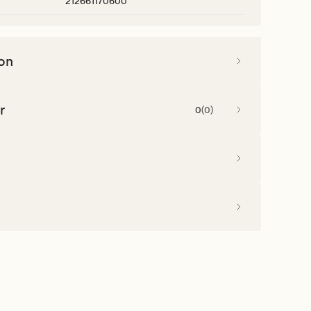
212661170600
on
r
0
(
0
)