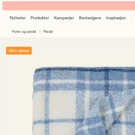
Fredrikke
Animert
ullpledd
banner.
blå
Nyheter
Produkter
Kampanjer
Bestselgere
Inspirasjon
Klikk
ESCAPE
Puter og pledd
Pledd
for
å
pause.
Siste sjanse