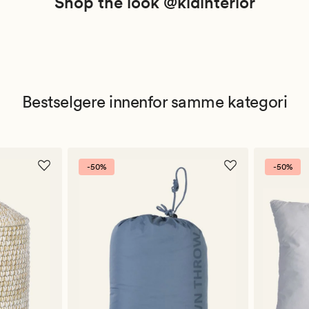
Shop the look @kidinterior
Bestselgere innenfor samme kategori
-50%
-50%