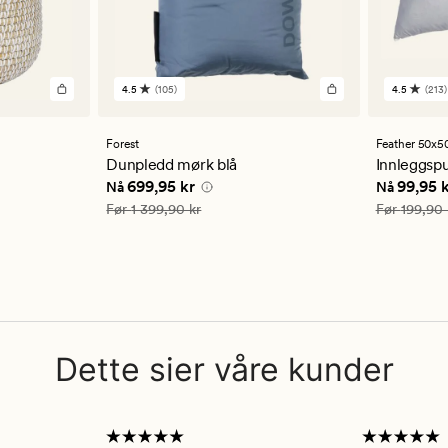
4.5
(105)
4.5
(213)
105
213
anmeldelser
anmelde
med
med
en
en
Forest
Feather 50x5
gjennomsnittlig
gjennom
Dunpledd mørk blå
Innleggspu
vurdering
vurderi
5 kr
Nåværende pris
699,95 kr
Nåværend
699,95 kr
99,95 
Nå
Nå
på
på
4.5
4.5
Vanlig pris
1 399,90 kr
Vanlig pris
Før
1 399,90 kr
Før
199,90 
Dette sier våre kunder