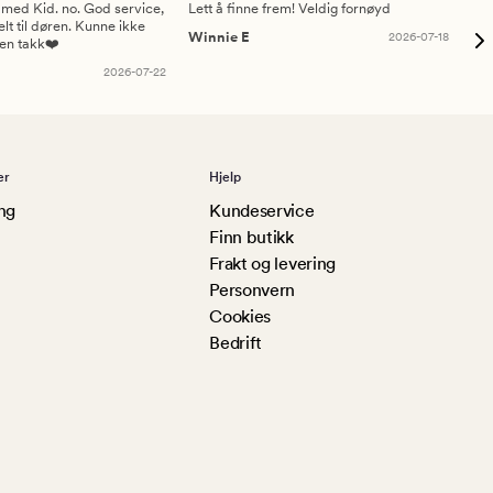
 med Kid. no. God service,
Lett å finne frem! Veldig fornøyd
Pas
elt til døren. Kunne ikke
Winnie E
2026-07-18
Ah
sen takk❤️
2026-07-22
er
Hjelp
ng
Kundeservice
Finn butikk
Frakt og levering
Personvern
Cookies
Bedrift