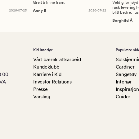
Greit å finne fram.
Veldig fornøyd
rask levering h
2026-07-23
Anny B
2026-07-22
blitt bedre. Tu
Borghild Å
Kid Interiør
Populære sid
Vårt bærekraftsarbeid
Solskjermi
Kundeklubb
Gardiner
0 00
Karriere i Kid
Sengetøy
MVA
Investor Relations
Interiør
Presse
Inspirasjon
Varsling
Guider