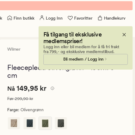
Finn butikk
Logg Inn
Favoritter
Handlekurv
k
Få tilgang til eksklusive
medlemspriser!
Logg inn eller bli medlem for å få fri frakt
Wilmer
5
(2)
2
fra 799,- og eksklusive medlemstilbud.
anmeldels
Bli medlem / Logg inn
med
en
Fleecepledd olivengrønn - 130x170
gjennomsni
cm
vurdering
på
5
Nåværende
Nåværende pris
149,95 kr
149,95 kr
Nå
pris
Vanlig pris
299,90 kr
Før
299,90 kr
149,95
kr.
Farge
:
Olivengrønn
Vanlig
pris
299,90