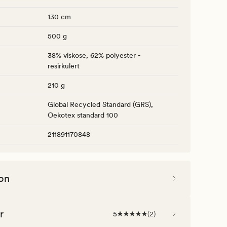
130 cm
500 g
38% viskose, 62% polyester -
resirkulert
210 g
Global Recycled Standard (GRS),
Oekotex standard 100
211891170848
on
r
5
(
2
)