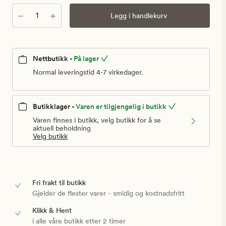
kr
Antall
Legg i handlekurv
Nettbutikk -
På lager
Normal leveringstid 4-7 virkedager.
Butikklager -
Varen er tilgjengelig i butikk
Varen finnes i butikk, velg butikk for å se
aktuell beholdning
Velg butikk
Fri frakt til butikk
Gjelder de flester varer - smidig og kostnadsfritt
Klikk & Hent
i alle våre butikk etter 2 timer