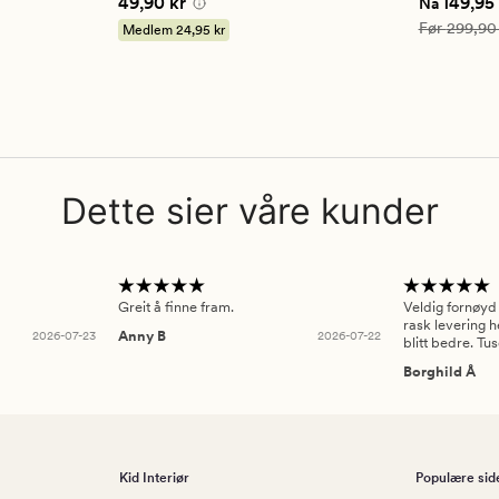
5 kr
Pris
49,90 kr
Nåværend
49,90 kr
149,95 
Nå
på
5
Vanlig pris
Før
299,90
Medlem
24,95 kr
Dette sier våre kunder
Greit å finne fram.
Veldig fornøyd
rask levering h
2026-07-23
Anny B
2026-07-22
blitt bedre. Tu
Borghild Å
Kid Interiør
Populære sid