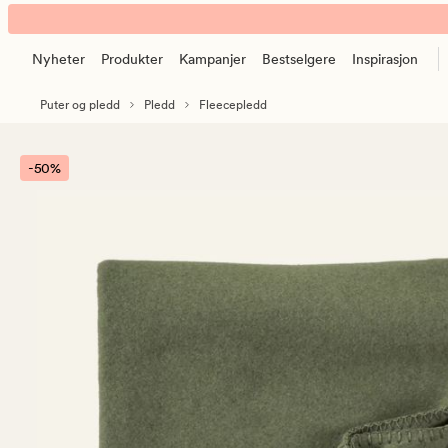
Wilmer
Animert
fleecepledd
banner.
olivengrønn
Nyheter
Produkter
Kampanjer
Bestselgere
Inspirasjon
Klikk
ESCAPE
Puter og pledd
Pledd
Fleecepledd
for
å
pause.
-50%