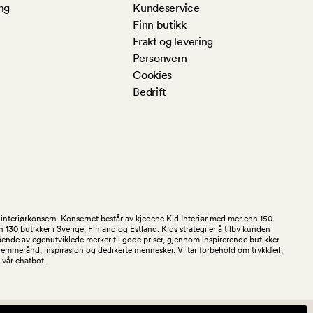
ng
Kundeservice
Finn butikk
Frakt og levering
Personvern
Cookies
Bedrift
og interiørkonsern. Konsernet består av kjedene Kid Interiør med mer enn 150
30 butikker i Sverige, Finland og Estland. Kids strategi er å tilby kunden
stående av egenutviklede merker til gode priser, gjennom inspirerende butikker
kremmerånd, inspirasjon og dedikerte mennesker. Vi tar forbehold om trykkfeil,
 i vår chatbot.