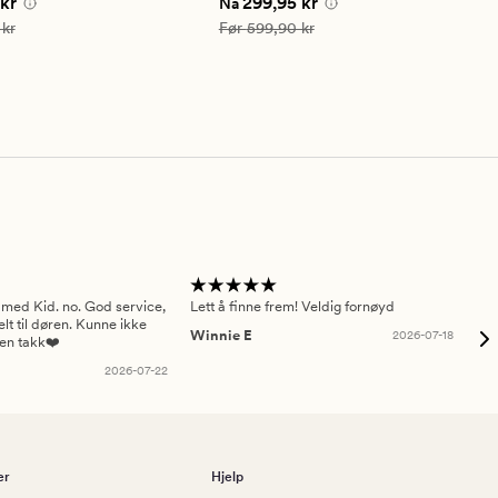
e pris
149,95 kr
Nåværende pris
299,95 kr
kr
299,95 kr
Nå
på
4.5
299,90 kr
Vanlig pris
599,90 kr
 kr
Før
599,90 kr
 med Kid. no. God service,
Lett å finne frem! Veldig fornøyd
Pas
elt til døren. Kunne ikke
Winnie E
2026-07-18
Ah
sen takk❤️
2026-07-22
er
Hjelp