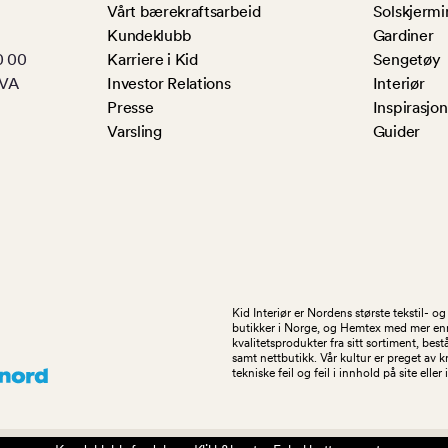
Vårt bærekraftsarbeid
Solskjermi
Kundeklubb
Gardiner
0 00
Karriere i Kid
Sengetøy
MVA
Investor Relations
Interiør
Presse
Inspirasjon
Varsling
Guider
Kid Interiør er Nordens største tekstil- 
butikker i Norge, og Hemtex med mer enn 1
kvalitetsprodukter fra sitt sortiment, be
samt nettbutikk. Vår kultur er preget av 
tekniske feil og feil i innhold på site eller