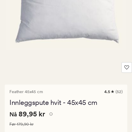
Feather 45x45 cm
4.5
(52)
52
anmeldelser
Innleggspute hvit - 45x45 cm
med
en
Nåværende
Nåværende pris
89,95 kr
gjennomsnitt
89,95 kr
Nå
vurdering
pris
på
Vanlig pris
179,90 kr
Før
179,90 kr
89,95
4.5