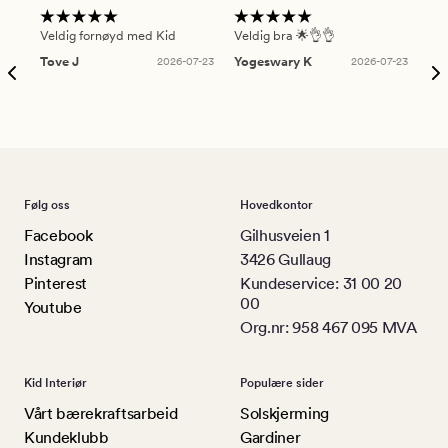
Veldig fornøyd med Kid
Veldig bra 🌟👌👌
Gre
Tove J
2026-07-23
Yogeswary K
2026-07-23
An
Følg oss
Hovedkontor
Facebook
Gilhusveien 1
Instagram
3426 Gullaug
Pinterest
Kundeservice: 31 00 20
00
Youtube
Org.nr: 958 467 095 MVA
Kid Interiør
Populære sider
Vårt bærekraftsarbeid
Solskjerming
Kundeklubb
Gardiner