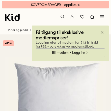
Feather
Animert
SOVEROMSDAGER - opptil 50%
45x45
banner.
cm
Klikk
innleggspute
ESCAPE
hvit
for
Puter og pledd
Innleggsputer
Få tilgang til eksklusive
å
medlemspriser!
pause.
Logg inn eller bli medlem for å få fri frakt
-50%
fra 799,- og eksklusive medlemstilbud.
Bli medlem / Logg inn