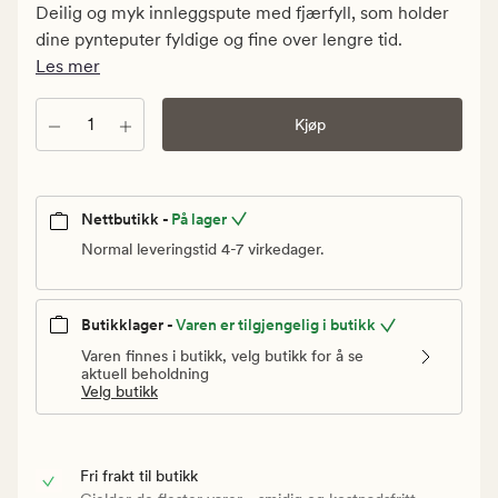
kr.
Deilig og myk innleggspute med fjærfyll, som holder
Vanlig
dine pynteputer fyldige og fine over lengre tid.
pris
Les mer
179,90
kr
Antall
Kjøp
Nettbutikk -
På lager
Normal leveringstid 4-7 virkedager.
Butikklager -
Varen er tilgjengelig i butikk
Varen finnes i butikk, velg butikk for å se
aktuell beholdning
Velg butikk
Fri frakt til butikk