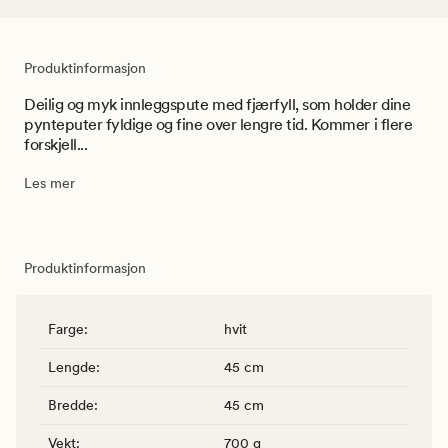
Produktinformasjon
Deilig og myk innleggspute med fjærfyll, som holder dine
pynteputer fyldige og fine over lengre tid. Kommer i flere
forskjell...
Les mer
Produktinformasjon
Farge
:
hvit
Lengde
:
45 cm
Bredde
:
45 cm
Vekt
:
700 g