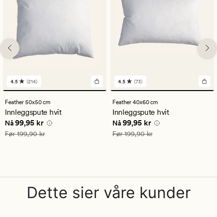
4.5
(214)
4.5
(73)
214
73
anmeldelser
anmeldelser
med
med
Feather 50x50 cm
Feather 40x60 cm
en
en
Innleggspute hvit
Innleggspute hvit
gjennomsnittlig
gjennomsnittlig
Nåværende pris
99,95 kr
Nåværende pris
99,95 kr
99,95 kr
99,95 kr
vurdering
vurdering
Nå
Nå
på
på
Vanlig pris
199,90 kr
Vanlig pris
199,90 kr
Før
199,90 kr
Før
199,90 kr
4.5
4.5
Dette sier våre kunder