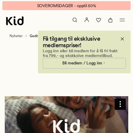
Godt
Animert
SOVEROMSDAGER - opptil 50%
å
banner.
komme
Klikk
hjem!
ESCAPE
for
Nyheter
Godt å komme hjem!
Få tilgang til eksklusive
å
medlemspriser!
pause.
Logg inn eller bli medlem for å få fri frakt
fra 799,- og eksklusive medlemstilbud.
Bli medlem / Logg inn