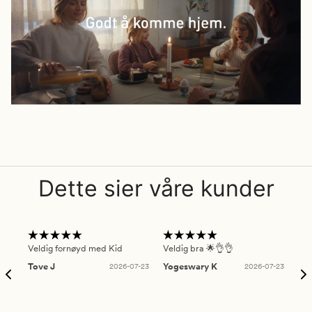
Dette sier våre kunder
Veldig fornøyd med Kid
Veldig bra 🌟👌👌
Gre
Tove J
2026-07-23
Yogeswary K
2026-07-23
An