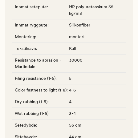
Innmat setepute
:
HR polyuretanskum 35
kg/m3
Innmat ryggpute
:
Silikonfiber
Montering
:
montert
Tekstilnavn
:
Kall
Resistance to abrasion -
30000
Martindale
:
Piling resistance (1-5)
:
5
Color fastness to light (1-8)
:
4-6
Dry rubbing (1-5)
:
4
Wet rubbing (1-5)
:
3-4
Setedybde
:
56 cm
Sittehøyde
:
44 cm