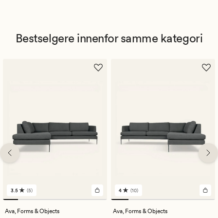
Bestselgere innenfor samme kategori
3.5
(5)
4
(10)
5
10
anmeldelser
anmeldelser
med
med
Ava,
Forms & Objects
Ava,
Forms & Objects
en
en