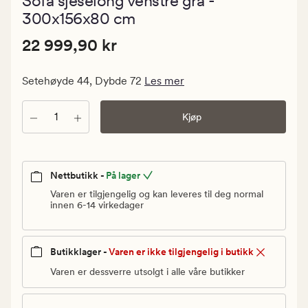
Sofa sjeselong venstre grå -
med
en
300x156x80 cm
gjennomsnit
vurdering
Pris
Pris
22 999,90 kr
22 999,90 kr
på
4.5
22
999,90
Setehøyde 44, Dybde 72
Les mer
kr.
Vanlig
Antall
Kjøp
pris
22
999,90
kr
Nettbutikk -
På lager
Varen er tilgjengelig og kan leveres til deg normal
innen 6-14 virkedager
Butikklager -
Varen er ikke tilgjengelig i butikk
Varen er dessverre utsolgt i alle våre butikker