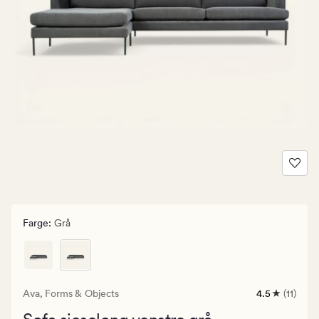
Farge
:
Grå
Ava,
Forms & Objects
4.5
(11)
11
anmeldelser