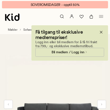
Ava
Animert
SOVEROMSDAGER - opptil 50%
sofa
banner.
sjeselong
Klikk
venstre
ESCAPE
grå
for
Møbler
Sofaer
Sofaer med sjeselong
Få tilgang til eksklusive
å
medlemspriser!
pause.
Logg inn eller bli medlem for å få fri frakt
fra 799,- og eksklusive medlemstilbud.
Bli medlem / Logg inn