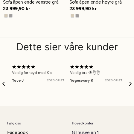
Sofa åpen ende venstre grå
Sofa åpen ende høyre grå
gjennomsnittlig
gjennomsnittlig
Pris
23 999,90 kr
Pris
23 999,90 kr
23 999,90 kr
23 999,90 kr
vurdering
vurdering
på
på
3.5
4
Dette sier våre kunder
Veldig fornøyd med Kid
Veldig bra 🌟👌👌
Gre
Tove J
2026-07-23
Yogeswary K
2026-07-23
An
Følg oss
Hovedkontor
Facebook
Gilhusveien 1