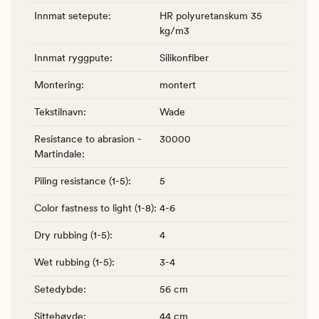
Innmat setepute
:
HR polyuretanskum 35
kg/m3
Innmat ryggpute
:
Silikonfiber
Montering
:
montert
Tekstilnavn
:
Wade
Resistance to abrasion -
30000
Martindale
:
Piling resistance (1-5)
:
5
Color fastness to light (1-8)
:
4-6
Dry rubbing (1-5)
:
4
Wet rubbing (1-5)
:
3-4
Setedybde
:
56 cm
Sittehøyde
:
44 cm