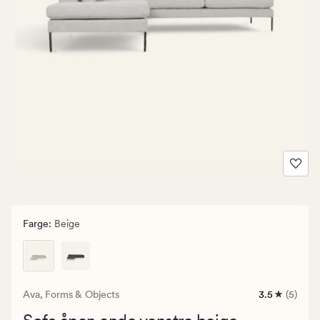
Farge
:
Beige
Ava,
Forms & Objects
3.5
(5)
5
anmeldelse