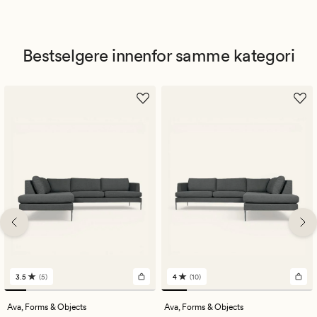
Bestselgere innenfor samme kategori
3.5
(5)
4
(10)
5
10
anmeldelser
anmeldelser
med
med
Ava,
Forms & Objects
Ava,
Forms & Objects
en
en