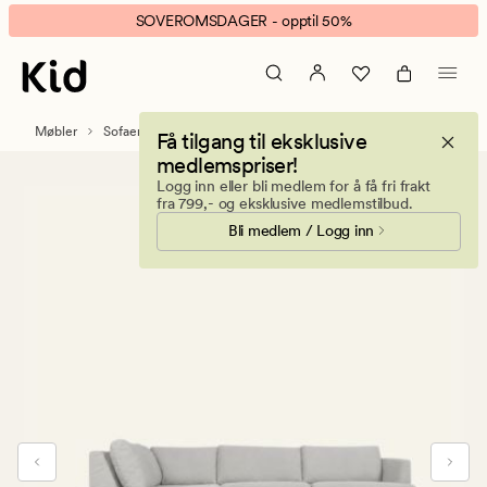
Ava
Animert
SOVEROMSDAGER - opptil 50%
sofa
banner.
åpen
Klikk
ende
ESCAPE
venstre
for
Møbler
Sofaer
Sofaer med sjeselong
Få tilgang til eksklusive
beige
å
medlemspriser!
pause.
Logg inn eller bli medlem for å få fri frakt
fra 799,- og eksklusive medlemstilbud.
Bli medlem / Logg inn