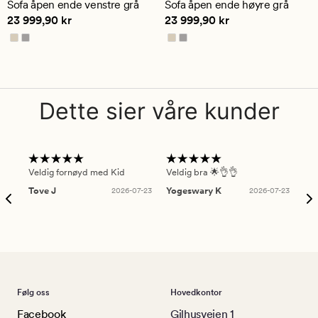
Sofa åpen ende venstre grå
Sofa åpen ende høyre grå
gjennomsnittlig
gjennomsnittlig
Pris
23 999,90 kr
Pris
23 999,90 kr
23 999,90 kr
23 999,90 kr
vurdering
vurdering
på
på
3.5
4
Dette sier våre kunder
Veldig fornøyd med Kid
Veldig bra 🌟👌👌
Gre
Tove J
2026-07-23
Yogeswary K
2026-07-23
An
Følg oss
Hovedkontor
Facebook
Gilhusveien 1