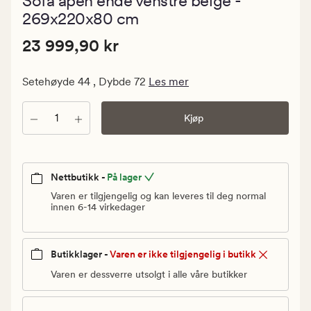
Sofa åpen ende venstre beige -
med
en
269x220x80 cm
gjennomsnit
vurdering
Pris
Pris
23 999,90 kr
23 999,90 kr
på
3.5
23
999,90
Setehøyde 44 , Dybde 72
Les mer
kr.
Vanlig
Antall
Kjøp
pris
23
999,90
kr
Nettbutikk -
På lager
Varen er tilgjengelig og kan leveres til deg normal
innen 6-14 virkedager
Butikklager -
Varen er ikke tilgjengelig i butikk
Varen er dessverre utsolgt i alle våre butikker