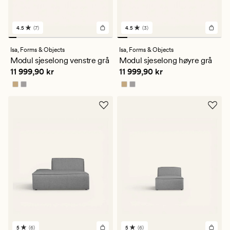
4.5
(7)
4.5
(3)
7
3
anmeldelser
anmeldelser
med
med
Isa,
Forms & Objects
Isa,
Forms & Objects
en
en
Modul sjeselong venstre grå
Modul sjeselong høyre grå
gjennomsnittlig
gjennomsnittlig
Pris
11 999,90 kr
Pris
11 999,90 kr
11 999,90 kr
11 999,90 kr
vurdering
vurdering
på
på
4.5
4.5
5
(6)
5
(6)