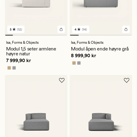
5
(12)
4
(14)
12
14
anmeldelser
anmeldelser
med
med
Isa,
Forms & Objects
Isa,
Forms & Objects
en
en
Modul 1,5 seter armlene
Modul åpen ende høyre grå
gjennomsnittlig
gjennomsnittlig
høyre natur
Pris
8 999,90 kr
8 999,90 kr
vurdering
vurdering
Pris
7 999,90 kr
7 999,90 kr
på
på
5
4