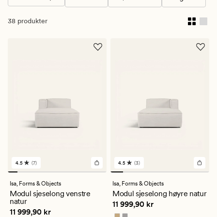
38 produkter
4.5
(7)
4.5
(3)
7
3
anmeldelser
anmeldelser
med
med
Isa,
Forms & Objects
Isa,
Forms & Objects
en
en
Modul sjeselong venstre
Modul sjeselong høyre natur
gjennomsnittlig
gjennomsnittlig
natur
Pris
11 999,90 kr
11 999,90 kr
vurdering
vurdering
Pris
11 999,90 kr
11 999,90 kr
på
på