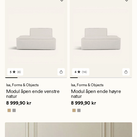
5
(6)
4
(14)
6
14
anmeldelser
anmeldelser
med
med
Isa,
Forms & Objects
Isa,
Forms & Objects
en
en
Modul åpen ende venstre
Modul åpen ende høyre
gjennomsnittlig
gjennomsnittlig
natur
natur
vurdering
vurdering
Pris
8 999,90 kr
Pris
8 999,90 kr
8 999,90 kr
8 999,90 kr
på
på
5
4