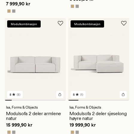
Pris
7 999,90 kr
7 999,90 kr
på
på
5
5
Modulkombinasjon
Modulkombinasjon
5
(5)
5
(1)
5
1
anmeldelser
anmeldelser
med
med
Isa,
Forms & Objects
Isa,
Forms & Objects
en
en
Modulsofa 2 deler armlene
Modulsofa 2 deler sjeselong
gjennomsnittlig
gjennomsnittlig
natur
høyre natur
vurdering
vurdering
Pris
15 999,90 kr
Pris
19 999,90 kr
15 999,90 kr
19 999,90 kr
på
på
5
5