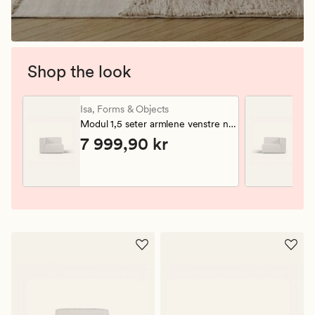
Shop the look
Forms & Objects Isa Modul 1,5 seter armlene venstre natur.
Forms & Object
Isa,
Forms & Objects
Isa
Modul 1,5 seter armlene venstre natur
Mo
Pris
7 999,90 kr
P
7 999,90 kr
7