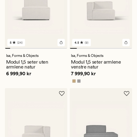
5
(24)
4.5
(9)
24
9
anmeldelser
anmeldelser
med
med
Isa,
Forms & Objects
Isa,
Forms & Objects
en
en
Modul 1,5 seter uten
Modul 1,5 seter armlene
gjennomsnittlig
gjennomsnittlig
armlene natur
venstre natur
vurdering
vurdering
Pris
6 999,90 kr
Pris
7 999,90 kr
6 999,90 kr
7 999,90 kr
på
på
5
4.5