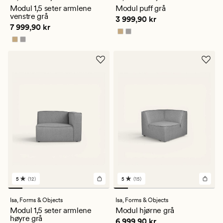
en
en
Modul 1,5 seter armlene
Modul puff grå
gjennomsnittlig
gjennomsnittlig
venstre grå
Pris
3 999,90 kr
3 999,90 kr
vurdering
vurdering
Pris
7 999,90 kr
7 999,90 kr
på
på
4.5
5
5
(12)
5
(15)
12
15
anmeldelser
anmeldelser
med
med
Isa,
Forms & Objects
Isa,
Forms & Objects
en
en
Modul 1,5 seter armlene
Modul hjørne grå
gjennomsnittlig
gjennomsnittlig
høyre grå
Pris
6 999,90 kr
6 999,90 kr
vurdering
vurdering