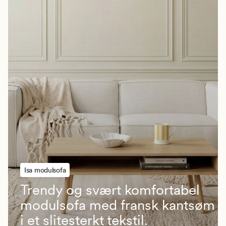
Isa modulsofa
Trendy og svært komfortabel
modulsofa med fransk kantsøm
i et slitesterkt tekstil.