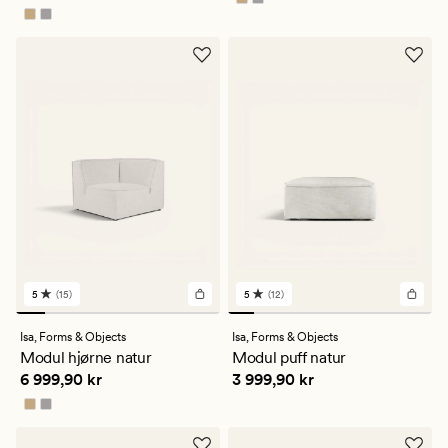
4.5
4.5
5
(15)
5
(12)
15
12
anmeldelser
anmeldelser
med
med
Isa,
Forms & Objects
Isa,
Forms & Objects
en
en
Modul hjørne natur
Modul puff natur
gjennomsnittlig
gjennomsnittlig
Pris
6 999,90 kr
Pris
3 999,90 kr
6 999,90 kr
3 999,90 kr
vurdering
vurdering
på
på
5
5