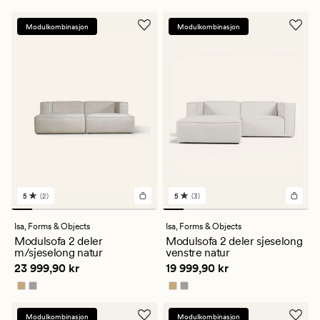
Modulkombinasjon
Modulkombinasjon
5
(2)
5
(3)
2
3
anmeldelser
anmeldelser
med
med
Isa,
Forms & Objects
Isa,
Forms & Objects
en
en
Modulsofa 2 deler
Modulsofa 2 deler sjeselong
gjennomsnittlig
gjennomsnittlig
m/sjeselong natur
venstre natur
vurdering
vurdering
Pris
23 999,90 kr
Pris
19 999,90 kr
23 999,90 kr
19 999,90 kr
på
på
5
5
Modulkombinasjon
Modulkombinasjon