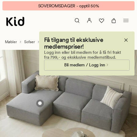
Modulsofa
Animert
SOVEROMSDAGER - opptil 50%
Isa
banner.
Klikk
ESCAPE
for
Få tilgang til eksklusive
å
Møbler
Sofaer
Modulsofaer
Modulsofa Isa
medlemspriser!
pause.
Logg inn eller bli medlem for å få fri frakt
fra 799,- og eksklusive medlemstilbud.
Bli medlem / Logg inn