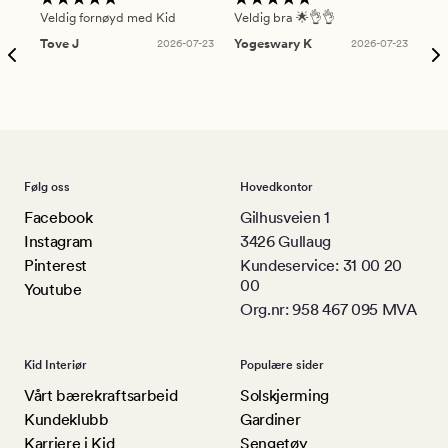
Veldig fornøyd med Kid
Veldig bra 🌟👌👌
Gre
Tove J
2026-07-23
Yogeswary K
2026-07-23
An
Følg oss
Hovedkontor
Facebook
Gilhusveien 1
Instagram
3426 Gullaug
Pinterest
Kundeservice: 31 00 20
00
Youtube
Org.nr: 958 467 095 MVA
Kid Interiør
Populære sider
Vårt bærekraftsarbeid
Solskjerming
Kundeklubb
Gardiner
Karriere i Kid
Sengetøy