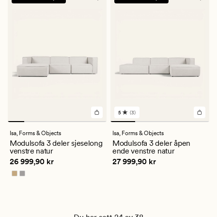
5
(3)
3
anmeldelser
med
Isa,
Forms & Objects
Isa,
Forms & Objects
en
Modulsofa 3 deler sjeselong
Modulsofa 3 deler åpen
gjennomsnittlig
venstre natur
ende venstre natur
vurdering
Pris
26 999,90 kr
Pris
27 999,90 kr
26 999,90 kr
27 999,90 kr
på
5