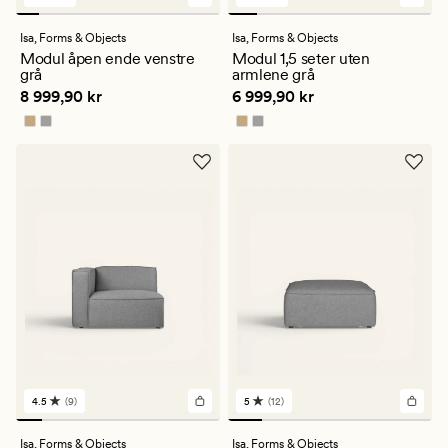
6
6
anmeldelser
anmeldelser
med
med
Isa,
Forms & Objects
Isa,
Forms & Objects
en
en
Modul åpen ende venstre
Modul 1,5 seter uten
gjennomsnittlig
gjennomsnittlig
grå
armlene grå
vurdering
vurdering
Pris
8 999,90 kr
Pris
6 999,90 kr
8 999,90 kr
6 999,90 kr
på
på
5
5
4.5
(9)
5
(12)
9
12
anmeldelser
anmeldelser
med
med
Isa,
Forms & Objects
Isa,
Forms & Objects