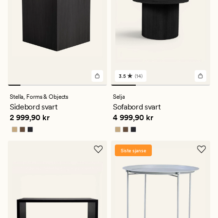
3.5
(14)
14
anmeldelser
med
Stella,
Forms & Objects
Selja
en
Sidebord svart
Sofabord svart
gjennomsnittlig
Pris
2 999,90 kr
Pris
4 999,90 kr
2 999,90 kr
4 999,90 kr
vurdering
på
3.5
Siste sjanse