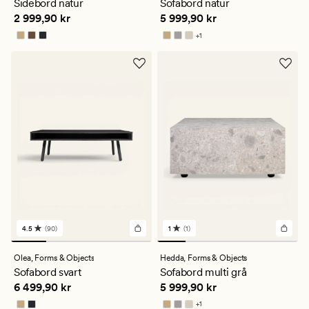
Sidebord natur
Sofabord natur
gjennomsnittlig
Pris
2 999,90 kr
Pris
5 999,90 kr
2 999,90 kr
5 999,90 kr
vurdering
på
+
1
1
Tilgjengelig i flere farger
4.5
(90)
1
(1)
90
1
anmeldelser
anmeldelser
med
med
Olea,
Forms & Objects
Hedda,
Forms & Objects
en
en
Sofabord svart
Sofabord multi grå
gjennomsnittlig
gjennomsnittlig
Pris
6 499,90 kr
Pris
5 999,90 kr
6 499,90 kr
5 999,90 kr
vurdering
vurdering
på
på
+
1
Tilgjengelig i flere farger