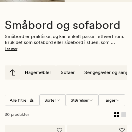
Småbord og sofabord
Småbord er praktiske, og kan enkelt passe i ethvert rom. 
Bruk det som sofabord eller sidebord i stuen, som 
nattbord på soverommet, eller som avlastningsbord i 
Les mer
gangen. Hos Kid har vi flere typer småbord i ulike 
fasonger, farger og materialer. Kan leveres fra lager fra 4-
7 virkedager! 
Hagemøbler
Sofaer
Sengegavler og senge
Alle filtre
Sorter
Størrelser
Farger
30 produkter