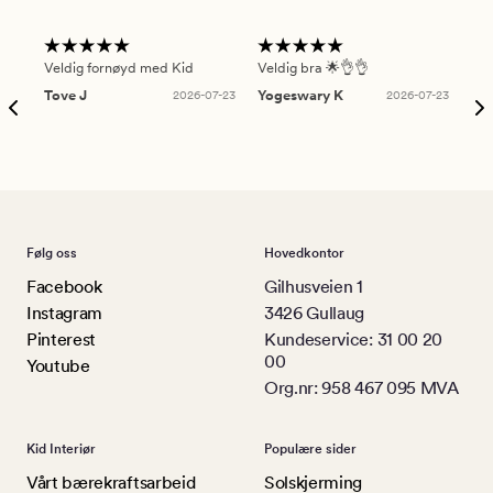
Veldig fornøyd med Kid
Veldig bra 🌟👌👌
Gre
Tove J
2026-07-23
Yogeswary K
2026-07-23
An
Følg oss
Hovedkontor
Facebook
Gilhusveien 1
Instagram
3426 Gullaug
Pinterest
Kundeservice: 31 00 20
00
Youtube
Org.nr: 958 467 095 MVA
Kid Interiør
Populære sider
Vårt bærekraftsarbeid
Solskjerming