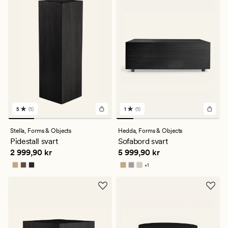
5
(1)
1
(1)
1
1
anmeldelser
anmeldelser
med
med
Stella,
Forms & Objects
Hedda,
Forms & Objects
en
en
Pidestall svart
Sofabord svart
gjennomsnittlig
gjennomsnittlig
Pris
2 999,90 kr
Pris
5 999,90 kr
2 999,90 kr
5 999,90 kr
vurdering
vurdering
på
på
+
1
5
1
Tilgjengelig i flere farger