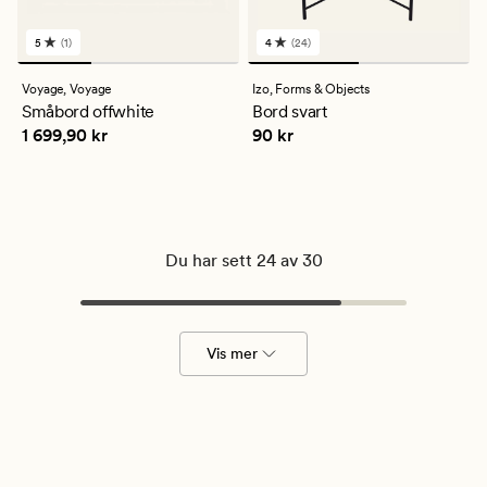
5
(1)
4
(24)
1
24
anmeldelser
anmeldelser
med
med
Voyage,
Voyage
Izo,
Forms & Objects
en
en
Småbord offwhite
Bord svart
gjennomsnittlig
gjennomsnittlig
Pris
1 699,90 kr
Pris
90 kr
1 699,90 kr
90 kr
vurdering
vurdering
på
på
5
4
Du har sett 24 av 30
Vis mer