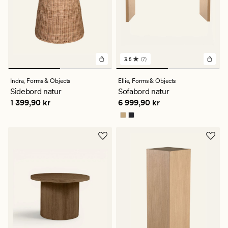
3.5
(7)
7
anmeldelser
med
Indra,
Forms & Objects
Ellie,
Forms & Objects
en
Sidebord natur
Sofabord natur
gjennomsnittlig
Pris
1 399,90 kr
Pris
6 999,90 kr
1 399,90 kr
6 999,90 kr
vurdering
på
3.5