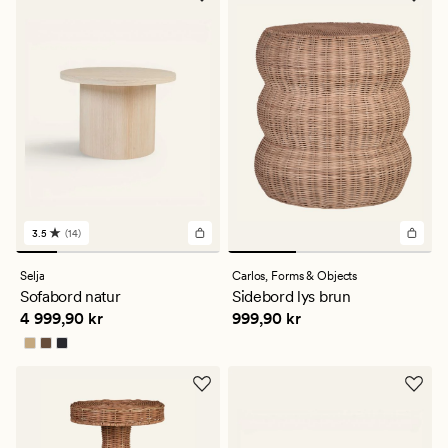
3.5
(14)
14
anmeldelser
med
Selja
Carlos,
Forms & Objects
en
Sofabord natur
Sidebord lys brun
gjennomsnittlig
Pris
4 999,90 kr
Pris
999,90 kr
4 999,90 kr
999,90 kr
vurdering
på
3.5