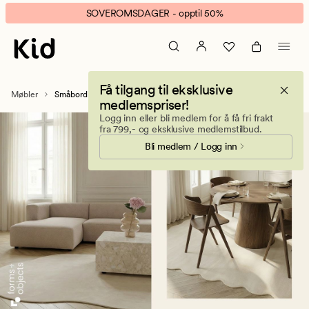
Småbord
Animert
SOVEROMSDAGER - opptil 50%
–
banner.
Sidebord
Klikk
og
ESCAPE
sofabord
for
Få tilgang til eksklusive
å
Møbler
Småbord og sofabord
medlemspriser!
pause.
Logg inn eller bli medlem for å få fri frakt
fra 799,- og eksklusive medlemstilbud.
Bli medlem / Logg inn