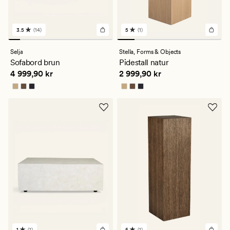
3.5
(14)
5
(1)
14
1
anmeldelser
anmeldelser
med
med
Selja
Stella,
Forms & Objects
en
en
Sofabord brun
Pidestall natur
gjennomsnittlig
gjennomsnittlig
Pris
4 999,90 kr
Pris
2 999,90 kr
4 999,90 kr
2 999,90 kr
vurdering
vurdering
på
på
3.5
5
1
(1)
5
(1)