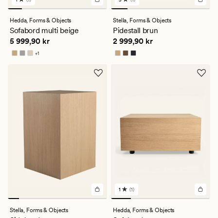
1
1
anmeldelser
anmeldelser
med
med
Hedda,
Forms & Objects
Stella,
Forms & Objects
en
en
Sofabord multi beige
Pidestall brun
gjennomsnittlig
gjennomsnittlig
Pris
5 999,90 kr
Pris
2 999,90 kr
5 999,90 kr
2 999,90 kr
vurdering
vurdering
på
på
+
1
1
5
Tilgjengelig i flere farger
1
(1)
1
anmeldelser
med
Stella,
Forms & Objects
Hedda,
Forms & Objects
en