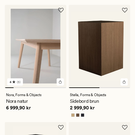
4.5
1
4
(5)
5
anmeldelser
med
Nora,
Forms & Objects
Stella,
Forms & Objects
en
Nora natur
Sidebord brun
gjennomsnittlig
Pris
6 999,90 kr
Pris
2 999,90 kr
6 999,90 kr
2 999,90 kr
vurdering
på
4