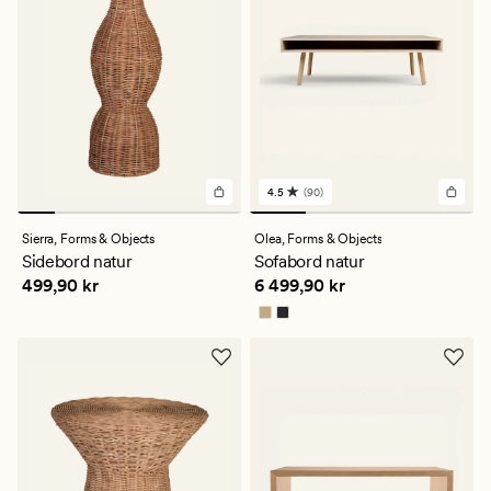
4.5
(90)
90
anmeldelser
med
Sierra,
Forms & Objects
Olea,
Forms & Objects
en
Sidebord natur
Sofabord natur
gjennomsnittlig
Pris
499,90 kr
Pris
6 499,90 kr
499,90 kr
6 499,90 kr
vurdering
på
4.5