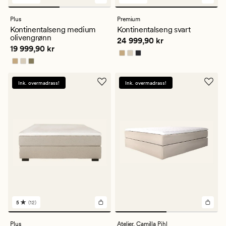
12
18
anmeldelser
anmeldelser
med
med
Plus
Premium
en
en
Kontinentalseng medium
Kontinentalseng svart
gjennomsnittlig
gjennomsnittlig
olivengrønn
Pris
24 999,90 kr
24 999,90 kr
vurdering
vurdering
Pris
19 999,90 kr
19 999,90 kr
på
på
5
5
Ink. overmadrass!
Ink. overmadrass!
5
(12)
12
anmeldelser
med
Plus
Atelier,
Camilla Pihl