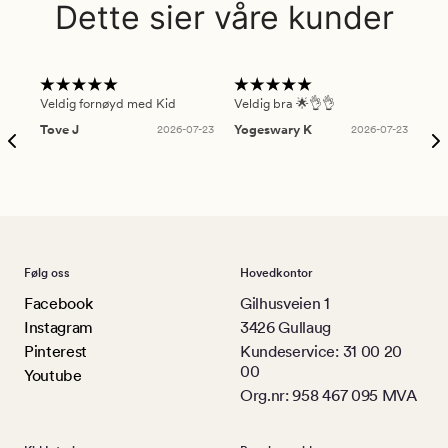
Dette sier våre kunder
Veldig fornøyd med Kid
Veldig bra 🌟👌👌
Gre
Tove J
2026-07-23
Yogeswary K
2026-07-23
An
Følg oss
Hovedkontor
Facebook
Gilhusveien 1
Instagram
3426 Gullaug
Pinterest
Kundeservice: 31 00 20
00
Youtube
Org.nr: 958 467 095 MVA