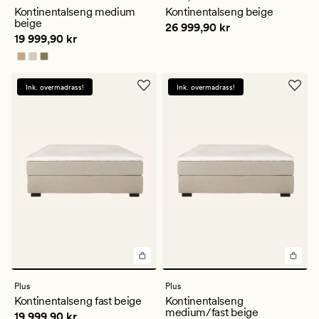
en
Kontinentalseng medium
Kontinentalseng beige
gjennomsnittlig
beige
Pris
26 999,90 kr
26 999,90 kr
vurdering
Pris
19 999,90 kr
19 999,90 kr
på
5
Ink. overmadrass!
Ink. overmadrass!
Plus
Plus
Kontinentalseng fast beige
Kontinentalseng
medium/fast beige
Pris
19 999,90 kr
19 999,90 kr