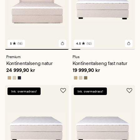
5
(18)
4.5
(12)
18
12
anmeldelser
anmeldelser
med
med
Premium
Plus
en
en
Kontinentalseng natur
Kontinentalseng fast natur
gjennomsnittlig
gjennomsnittlig
Pris
24 999,90 kr
Pris
19 999,90 kr
24 999,90 kr
19 999,90 kr
vurdering
vurdering
på
på
5
4.5
Ink. overmadrass!
Ink. overmadrass!