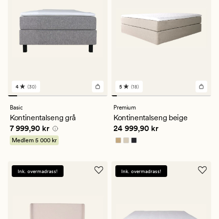
4
(30)
5
(18)
30
18
anmeldelser
anmeldelser
med
med
Basic
Premium
en
en
Kontinentalseng grå
Kontinentalseng beige
gjennomsnittlig
gjennomsnittlig
Pris
7 999,90 kr
Pris
24 999,90 kr
7 999,90 kr
24 999,90 kr
vurdering
vurdering
på
på
Medlem
5 000 kr
4
5
Ink. overmadrass!
Ink. overmadrass!