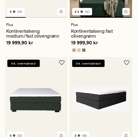
5
(10)
4.5
(12)
10
12
anmeldelser
anmeldelser
med
med
Plus
Plus
en
en
Kontinentalseng
Kontinentalseng fast
gjennomsnittlig
gjennomsnittlig
medium/fast olivengrønn
olivengrønn
vurdering
vurdering
Pris
19 999,90 kr
Pris
19 999,90 kr
19 999,90 kr
19 999,90 kr
på
på
5
4.5
Ink. overmadrass!
Ink. overmadrass!
5
(12)
5
(18)