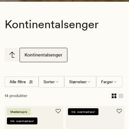
Kontinentalsenger
Kontinentalsenger
Alle filtre
Sorter
Størrelser
Farger
14 produkter
Medlemspris
Ink. overmadrass!
Ink. overmadrass!