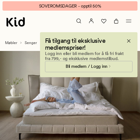
Kontinentalsenger
Animert
SOVEROMSDAGER - opptil 50%
banner.
Klikk
ESCAPE
for
Få tilgang til eksklusive
å
Møbler
Senger
Kontinentalsenger
medlemspriser!
pause.
Logg inn eller bli medlem for å få fri frakt
fra 799,- og eksklusive medlemstilbud.
Bli medlem / Logg inn