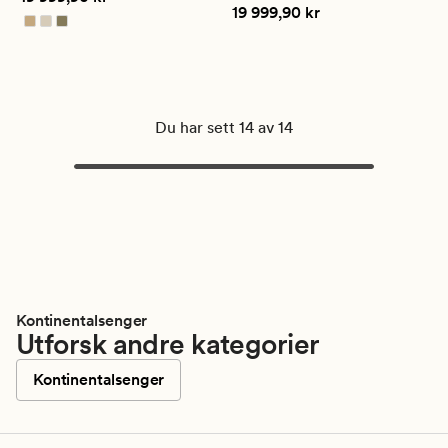
Pris
19 999,90 kr
19 999,90 kr
Du har sett 14 av 14
Kontinentalsenger
Utforsk andre kategorier
Kontinentalsenger