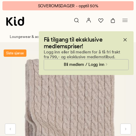
Wonderland
Animert
SOVEROMSDAGER - opptil 50%
strikket
banner.
skjerf
Klikk
sand
ESCAPE
for
Loungewear & accessories
Luer, votter og skjerf
Få tilgang til eksklusive
å
medlemspriser!
pause.
Logg inn eller bli medlem for å få fri frakt
Siste sjanse
fra 799,- og eksklusive medlemstilbud.
Bli medlem / Logg inn