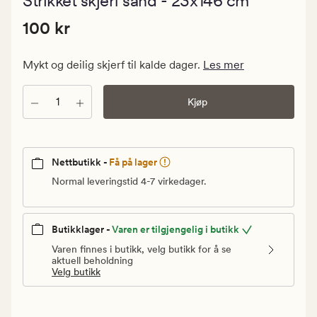
Strikket skjerf sand - 23x146 cm
med
en
Pris
Pris
100 kr
gjennomsni
100 kr
vurdering
100
på
kr.
5
Mykt og deilig skjerf til kalde dager.
Les mer
Vanlig
pris
Antall
Kjøp
100
kr
Nettbutikk -
Få på lager
Normal leveringstid 4-7 virkedager.
Butikklager -
Varen er tilgjengelig i butikk
Varen finnes i butikk, velg butikk for å se
aktuell beholdning
Velg butikk