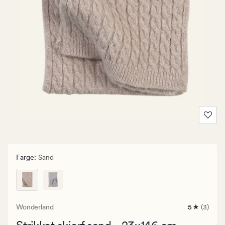
Farge
:
Sand
Wonderland
5
(3)
3
anmeldels