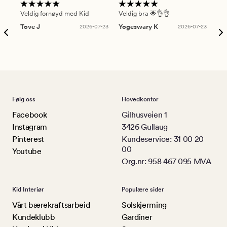
Veldig fornøyd med Kid
Veldig bra 🌟👌👌
Gre
Tove J
2026-07-23
Yogeswary K
2026-07-23
An
Følg oss
Hovedkontor
Facebook
Gilhusveien 1
Instagram
3426 Gullaug
Pinterest
Kundeservice: 31 00 20
00
Youtube
Org.nr: 958 467 095 MVA
Kid Interiør
Populære sider
Vårt bærekraftsarbeid
Solskjerming
Kundeklubb
Gardiner