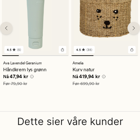
4.5
(5)
4.5
(35)
5
35
anmeldelser
anmeldelser
med
med
Ava Lavendel Geranium
Amelia
en
en
Håndkrem lys grønn
Kurv natur
gjennomsnittlig
gjennomsnittlig
Nåværende pris
47,94 kr
Nåværende pris
419,94 kr
47,94 kr
419,94 kr
vurdering
vurdering
Nå
Nå
på
på
Vanlig pris
79,90 kr
Vanlig pris
699,90 kr
Før
79,90 kr
Før
699,90 kr
4.5
4.5
Dette sier våre kunder