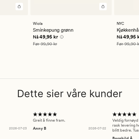
Wiola
NYC
Sminkepung grønn
Kjøkkenhån
 kr
Nåværende pris
49,95 kr
Nåværend
49,95 kr
49,95 
Nå
Nå
Vanlig pris
99,90 kr
Vanlig pris
Før
99,90 kr
Før
99,90 k
Dette sier våre kunder
Greit å finne fram.
Veldig fornøyd
rask levering h
2026-07-23
Anny B
2026-07-22
blitt bedre. Tu
Borghild Å