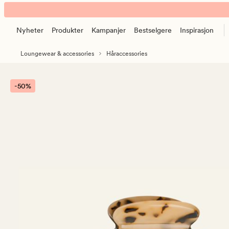
Lis
Animert
big
banner.
hårklype
Nyheter
Produkter
Kampanjer
Bestselgere
Inspirasjon
Klikk
lys
ESCAPE
brun
Loungewear & accessories
Håraccessories
for
å
pause.
-50%