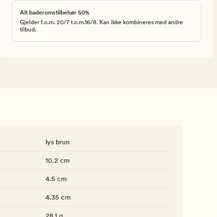
Alt baderomstilbehør 50%
Gjelder f.o.m. 20/7 t.o.m.16/8. Kan ikke kombineres med andre
tilbud.
lys brun
10.2 cm
4.5 cm
4.35 cm
28.1 g