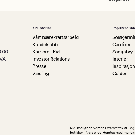
Kid Interiør
Populære sid
Vårt bærekraftsarbeid
Solskjermi
Kundeklubb
Gardiner
0 00
Karriere i Kid
Sengetøy
MVA
Investor Relations
Interiør
Presse
Inspirasjon
Varsling
Guider
Kid Interiør er Nordens største tekstil- 
butikker i Norge, og Hemtex med mer enn 1