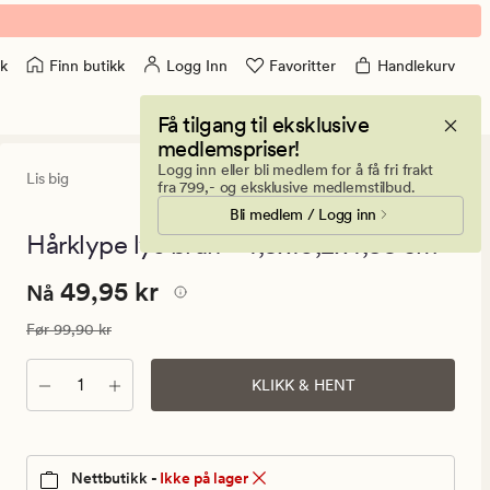
Finn butikk
Logg Inn
Favoritter
Handlekurv
k
Få tilgang til eksklusive
medlemspriser!
Logg inn eller bli medlem for å få fri frakt
Lis big
5
(4)
4
fra 799,- og eksklusive medlemstilbud.
anmeldels
Bli medlem / Logg inn
med
en
Hårklype lys brun - 4,5x10,2x4,35 cm
gjennomsni
vurdering
Nåværende
Nåværende pris
49,95 kr
49,95 kr
på
Nå
5
pris
Vanlig pris
99,90 kr
Før
99,90 kr
49,95
kr.
Antall
KLIKK & HENT
Vanlig
pris
99,90
kr
Nettbutikk -
Ikke på lager