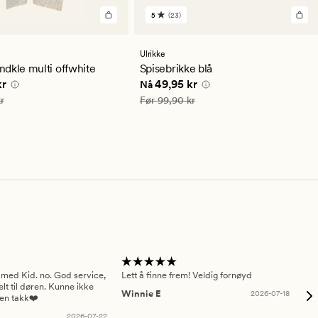
5
(23)
23
anmeldelser
med
en
Ulrikke
gjennomsnittlig
dkle multi offwhite
Spisebrikke blå
vurdering
e pris
49,95 kr
Nåværende pris
49,95 kr
kr
49,95 kr
Nå
på
5
99,90 kr
Vanlig pris
99,90 kr
r
Før
99,90 kr
 med Kid. no. God service,
Lett å finne frem! Veldig fornøyd
Pas
elt til døren. Kunne ikke
Winnie E
2026-07-18
Ah
sen takk❤️
2026-07-22