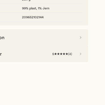
99% plast, 1% Jern
209652102144
on
r
5
(
4
)