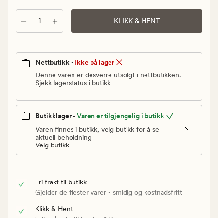
Vanlig
pris
Antall
KLIKK & HENT
60
kr
Nettbutikk -
Ikke på lager
Denne varen er desverre utsolgt i nettbutikken.
Sjekk lagerstatus i butikk
Butikklager -
Varen er tilgjengelig i butikk
Varen finnes i butikk, velg butikk for å se
aktuell beholdning
Velg butikk
Fri frakt til butikk
Gjelder de flester varer - smidig og kostnadsfritt
Klikk & Hent