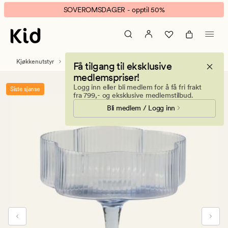
Flower
Animert
SOVEROMSDAGER - opptil 50%
cocktailglass
banner.
blå
Klikk
ESCAPE
for
Kjøkkenutstyr
Servise
Glass
Få tilgang til eksklusive
å
medlemspriser!
pause.
Logg inn eller bli medlem for å få fri frakt
Siste sjanse
fra 799,- og eksklusive medlemstilbud.
Bli medlem / Logg inn