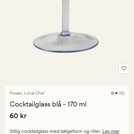
Flower,
Local Chef
0
(0)
0
anmeldels
Cocktailglass blå - 170 ml
med
en
Pris
Pris
60 kr
gjennomsni
60 kr
vurdering
60
på
kr.
0
Stilig cocktailglass med bølgeform og riller.
Les mer