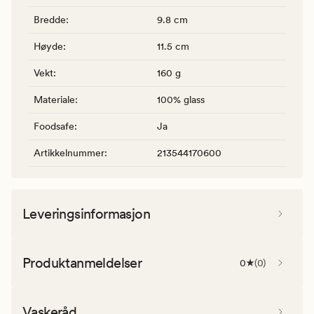
Bredde
:
9.8 cm
Høyde
:
11.5 cm
Vekt
:
160 g
Materiale
:
100% glass
Foodsafe
:
Ja
Artikkelnummer
:
213544170600
Leveringsinformasjon
Produktanmeldelser
0
(
0
)
Vaskeråd