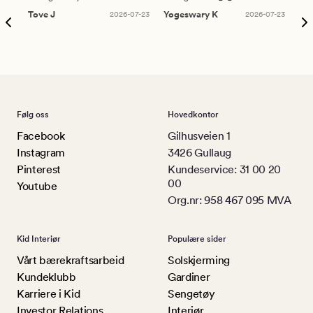
Tove J
2026-07-23
Yogeswary K
2026-07-23
An
Følg oss
Hovedkontor
Facebook
Gilhusveien 1
Instagram
3426 Gullaug
Pinterest
Kundeservice: 31 00 20
00
Youtube
Org.nr: 958 467 095 MVA
Kid Interiør
Populære sider
Vårt bærekraftsarbeid
Solskjerming
Kundeklubb
Gardiner
Karriere i Kid
Sengetøy
Investor Relations
Interiør