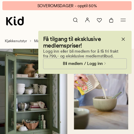
Søtsaker
Animert
SOVEROMSDAGER - opptil 50%
–
banner.
Godteri
Klikk
og
ESCAPE
snacks
for
Få tilgang til eksklusive
å
Kjøkkenutstyr
Mat og drikke
Søtsaker
medlemspriser!
pause.
Logg inn eller bli medlem for å få fri frakt
fra 799,- og eksklusive medlemstilbud.
Bli medlem / Logg inn