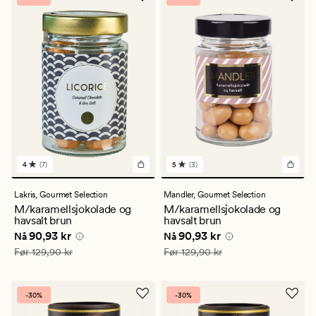
4
(7)
5
(3)
7
3
anmeldelser
anmeldelser
med
med
Lakris,
Gourmet Selection
Mandler,
Gourmet Selection
en
en
M/karamellsjokolade og
M/karamellsjokolade og
gjennomsnittlig
gjennomsnittlig
havsalt brun
havsalt brun
vurdering
vurdering
Nåværende pris
90,93 kr
Nåværende pris
90,93 kr
90,93 kr
90,93 kr
på
på
Nå
Nå
4
5
Vanlig pris
129,90 kr
Vanlig pris
129,90 kr
Før
129,90 kr
Før
129,90 kr
-30%
-30%