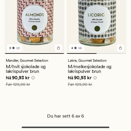
5
(2)
4
(4)
2
4
anmeldelser
anmeldelser
med
med
Mandler,
Gourmet Selection
Lakris,
Gourmet Selection
en
en
M/hvit sjokolade og
M/melkesjokolade og
gjennomsnittlig
gjennomsnittlig
lakrispulver brun
lakrispulver brun
vurdering
vurdering
Nåværende pris
90,93 kr
Nåværende pris
90,93 kr
90,93 kr
90,93 kr
på
på
Nå
Nå
5
4
Vanlig pris
129,90 kr
Vanlig pris
129,90 kr
Før
129,90 kr
Før
129,90 kr
Du har sett 6 av 6