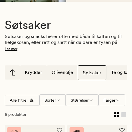
Søtsaker
Søtsaker og snacks hører ofte med både til kaffen og til 
helgekosen, eller rett og slett når du bare er fysen på 
noe godt. By gjestene på deilige lakriskuler med 
Les mer
sjokolade, kos deg med karamellsjokolade på 
fredagskvelden, eller server kakao med pisket krem og 
marshmallows. Hos Kid finner du nydelige søtsaker du 
kan nyte både alene eller med andre.
Krydder
Olivenolje
Te og kaf
Søtsaker
Medlemspriser: Husk å logge inn før du handler for å 
aktiviserere dine gode medlemspriser!
Alle filtre
Sorter
Størrelser
Farger
6 produkter
-30%
-30%