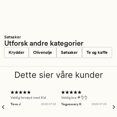
Søtsaker
Utforsk andre kategorier
Krydder
Olivenolje
Søtsaker
Te og kaffe
Dette sier våre kunder
Veldig fornøyd med Kid
Veldig bra 🌟👌👌
Gre
Tove J
2026-07-23
Yogeswary K
2026-07-23
An