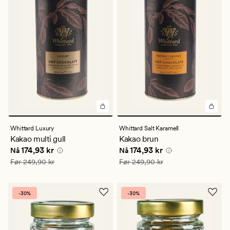
Whittard Luxury
Whittard Salt Karamell
Kakao multi gull
Kakao brun
Nåværende pris
174,93 kr
Nåværende pris
174,93 kr
174,93 kr
174,93 kr
Nå
Nå
Vanlig pris
249,90 kr
Vanlig pris
249,90 kr
Før
249,90 kr
Før
249,90 kr
-30%
-30%