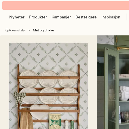
Mat
Animert
og
banner.
drikke
Nyheter
Produkter
Kampanjer
Bestselgere
Inspirasjon
Klikk
–
ESCAPE
Søtsaker,
Kjøkkenutstyr
Mat og drikke
for
matvarer
å
og
pause.
tilbehør