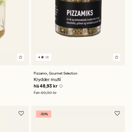
4
(3)
3
anmeldelser
med
en
Pizzamix,
Gourmet Selection
gjennomsnittlig
Krydder multi
vurdering
Nåværende pris
48,93 kr
48,93 kr
Nå
på
4
Vanlig pris
69,90 kr
Før
69,90 kr
-30%