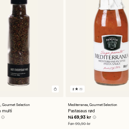
2
(1)
1
er
anmeldelser
med
en
x,
Gourmet Selection
Mediterranea,
Gourmet Selection
ttlig
gjennomsnittlig
 multi
Pastasaus rød
vurdering
pris
104,93 kr
Nåværende pris
69,93 kr
69,93 kr
Nå
på
2
,90 kr
Vanlig pris
99,90 kr
Før
99,90 kr