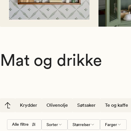
Mat og drikke
Krydder
Olivenolje
Søtsaker
Te og kaffe
Velg
Størrelser
Farger
Alle filtre
Sorter
Størrelser
Farger
sorteringsrekkefølge