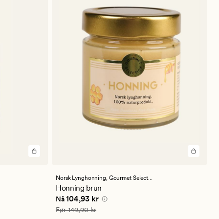
Norsk Lynghonning,
Gourmet Selection
Honning brun
Nåværende pris
104,93 kr
104,93 kr
Nå
Vanlig pris
149,90 kr
Før
149,90 kr