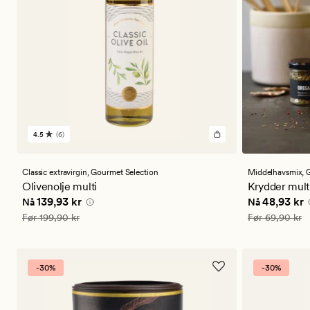
4.5
(6)
6
anmeldelser
med
en
Classic extravirgin,
Gourmet Selection
Middelhavsmix,
G
gjennomsnittlig
Olivenolje multi
Krydder mult
vurdering
Nåværende pris
139,93 kr
Nåværende 
139,93 kr
48,93 kr
Nå
Nå
på
4.5
Vanlig pris
199,90 kr
Vanlig pris
69,
Før
199,90 kr
Før
69,90 kr
-30%
-30%