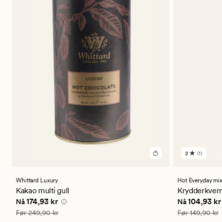
2
(1)
1
anmeldels
med
en
Whittard Luxury
Hot Everyday mi
gjennomsni
Kakao multi gull
Krydderkvern
vurdering
Nåværende pris
174,93 kr
Nåværende 
174,93 kr
104,93 kr
Nå
Nå
på
2
Vanlig pris
249,90 kr
Vanlig pris
149
Før
249,90 kr
Før
149,90 kr