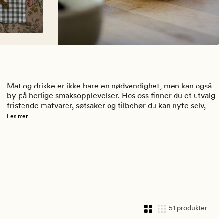
Mat og drikke er ikke bare en nødvendighet, men kan også 
by på herlige smaksopplevelser. Hos oss finner du et utvalg 
fristende matvarer, søtsaker og tilbehør du kan nyte selv, 
servere til gjester, eller gi i gave til hobbykokken eller noen 
Les mer
andre du er glad i. Prøv våre smaksrike matoljer i en salat, 
unn deg en deilig bit sjokolade med lakris, eller len deg 
tilbake med en god kopp te, kaffe eller kakao. 
Medlemspriser: Husk å logge inn før du handler for å 
aktiviserere dine gode medlemspriser!
51 produkter