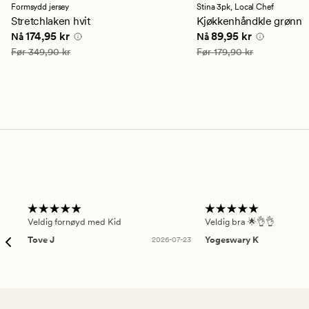
en
en
Formsydd jersey
Stina 3pk,
Local Chef
gjennomsnittlig
gjennomsnittlig
Stretchlaken hvit
Kjøkkenhåndkle grønn
vurdering
vurdering
Nåværende pris
174,95 kr
Nåværende pris
89,95
174,95 kr
89,95 kr
Nå
Nå
på
på
4.5
4.5
Vanlig pris
349,90 kr
Vanlig pris
179,90 kr
Før
349,90 kr
Før
179,90 kr
Veldig fornøyd med Kid
Veldig bra 🌟👌👌
Tove J
2026-07-23
Yogeswary K