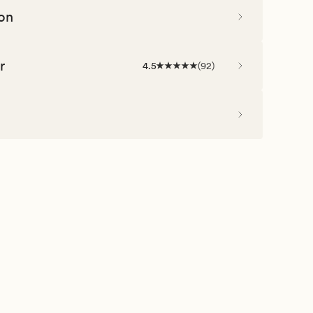
on
r
4.5
(
92
)