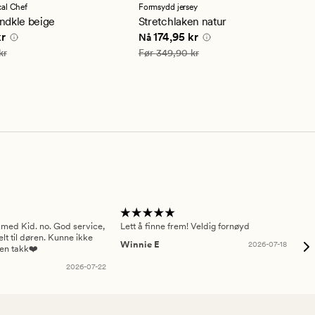
en
al Chef
Formsydd jersey
snittlig
gjennomsnittlig
ndkle beige
Stretchlaken natur
ng
vurdering
e pris
89,95 kr
Nåværende pris
174,95 kr
kr
174,95 kr
Nå
på
4.5
79,90 kr
Vanlig pris
349,90 kr
kr
Før
349,90 kr
 med Kid. no. God service,
Lett å finne frem! Veldig fornøyd
Pas
elt til døren. Kunne ikke
Winnie E
2026-07-18
Ah
sen takk❤️
2026-07-22