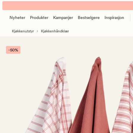
Stina
Animert
3pk
banner.
kjøkkenhåndkle
Nyheter
Produkter
Kampanjer
Bestselgere
Inspirasjon
Klikk
rosa
ESCAPE
Kjøkkenutstyr
Kjøkkenhåndklær
for
å
pause.
-50%