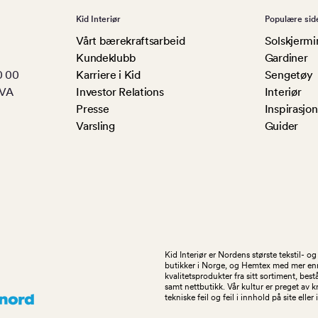
Kid Interiør
Populære sid
Vårt bærekraftsarbeid
Solskjermi
Kundeklubb
Gardiner
0 00
Karriere i Kid
Sengetøy
MVA
Investor Relations
Interiør
Presse
Inspirasjon
Varsling
Guider
Kid Interiør er Nordens største tekstil- 
butikker i Norge, og Hemtex med mer enn 1
kvalitetsprodukter fra sitt sortiment, be
samt nettbutikk. Vår kultur er preget av 
tekniske feil og feil i innhold på site eller