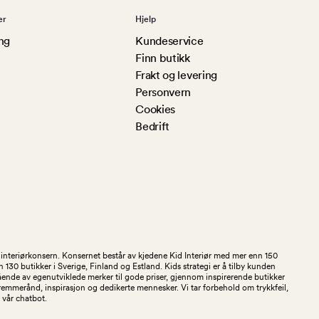
er
Hjelp
ng
Kundeservice
Finn butikk
Frakt og levering
Personvern
Cookies
Bedrift
og interiørkonsern. Konsernet består av kjedene Kid Interiør med mer enn 150
30 butikker i Sverige, Finland og Estland. Kids strategi er å tilby kunden
stående av egenutviklede merker til gode priser, gjennom inspirerende butikker
kremmerånd, inspirasjon og dedikerte mennesker. Vi tar forbehold om trykkfeil,
 i vår chatbot.