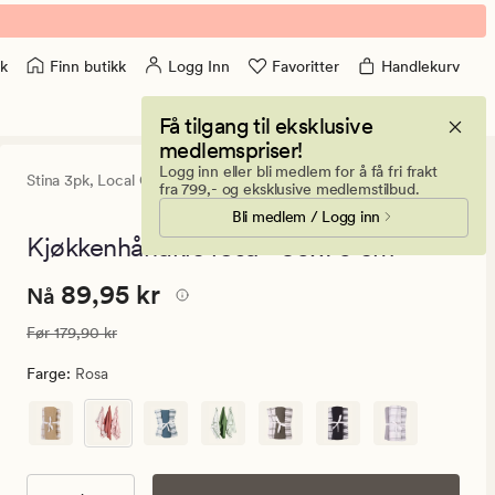
Finn butikk
Logg Inn
Favoritter
Handlekurv
k
Få tilgang til eksklusive
medlemspriser!
Logg inn eller bli medlem for å få fri frakt
Stina 3pk,
Local Chef
4.5
(92)
92
fra 799,- og eksklusive medlemstilbud.
anmeldelser
Bli medlem / Logg inn
med
en
Kjøkkenhåndkle rosa - 50x70 cm
gjennomsnitt
vurdering
Nåværende
Nåværende pris
89,95 kr
89,95 kr
på
Nå
4.5
pris
Vanlig pris
179,90 kr
Før
179,90 kr
89,95
kr.
Farge
:
Rosa
Vanlig
pris
179,90
kr