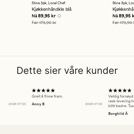
en
en
Stina 3pk,
Local Chef
Stina 3pk,
Loc
gjennomsnittlig
gjennom
Kjøkkenhåndkle blå
Kjøkkenhå
vurdering
vurderi
 kr
Nåværende pris
89,95 kr
Nåværend
89,95 kr
89,95 
Nå
Nå
på
på
4.5
4.5
Vanlig pris
179,90 kr
Vanlig pris
1
Før
179,90 kr
Før
179,90 
Dette sier våre kunder
Greit å finne fram.
Veldig fornøyd
rask levering h
2026-07-23
Anny B
2026-07-22
blitt bedre. Tu
Borghild Å