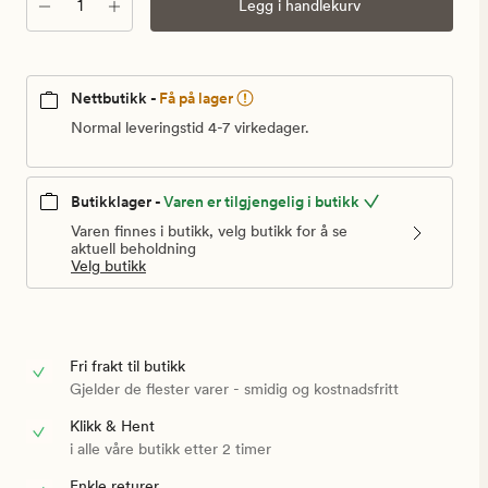
Antall
Legg i handlekurv
Nettbutikk -
Få på lager
Normal leveringstid 4-7 virkedager.
Butikklager -
Varen er tilgjengelig i butikk
Varen finnes i butikk, velg butikk for å se
aktuell beholdning
Velg butikk
Fri frakt til butikk
Gjelder de flester varer - smidig og kostnadsfritt
Klikk & Hent
i alle våre butikk etter 2 timer
Enkle returer