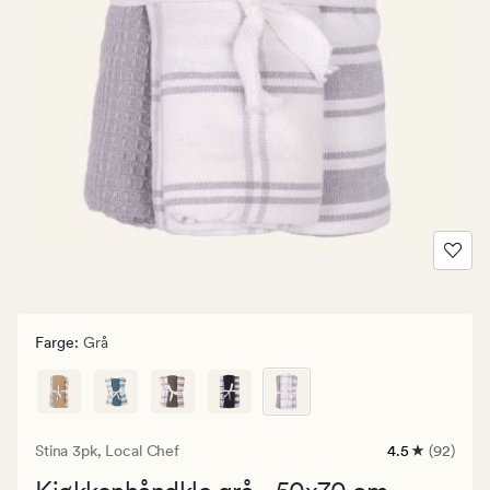
Farge
:
Grå
Stina 3pk,
Local Chef
4.5
(92)
92
anmeldelser