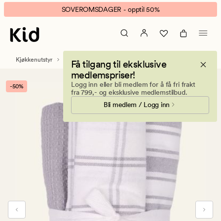
Stina
Animert
SOVEROMSDAGER - opptil 50%
3pk
banner.
kjøkkenhåndkle
Klikk
grå
ESCAPE
for
Kjøkkenutstyr
Kjøkkenhåndklær
Få tilgang til eksklusive
å
medlemspriser!
pause.
Logg inn eller bli medlem for å få fri frakt
-50%
fra 799,- og eksklusive medlemstilbud.
Bli medlem / Logg inn