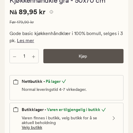
Kjøkkenhåndkle grå - 50x70 cm
med
en
Nåværende
Nåværende pris
89,95 kr
gjennomsnitt
89,95 kr
Nå
vurdering
pris
på
Vanlig pris
179,90 kr
Før
179,90 kr
89,95
4.5
kr.
Gode basic kjøkkenhåndklær i 100% bomull, selges i 3
Vanlig
pk.
Les mer
pris
179,90
Antall
Kjøp
kr
Nettbutikk -
På lager
Normal leveringstid 4-7 virkedager.
Butikklager -
Varen er tilgjengelig i butikk
Varen finnes i butikk, velg butikk for å se
aktuell beholdning
Velg butikk