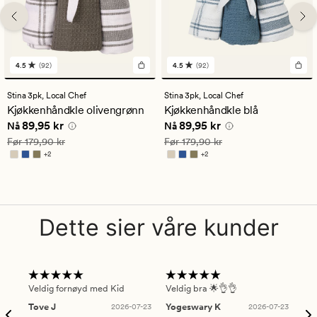
4.5
(92)
4.5
(92)
92
92
anmeldelser
anmeldelser
med
med
Stina 3pk,
Local Chef
Stina 3pk,
Local Chef
en
en
Kjøkkenhåndkle olivengrønn
Kjøkkenhåndkle blå
gjennomsnittlig
gjennomsnittlig
Nåværende pris
89,95 kr
Nåværende pris
89,95 kr
89,95 kr
89,95 kr
vurdering
vurdering
Nå
Nå
på
på
Vanlig pris
179,90 kr
Vanlig pris
179,90 kr
Før
179,90 kr
Før
179,90 kr
4.5
4.5
+
2
+
2
Tilgjengelig i flere farger
Tilgjengelig i flere farger
Dette sier våre kunder
Veldig fornøyd med Kid
Veldig bra 🌟👌👌
Gre
Tove J
2026-07-23
Yogeswary K
2026-07-23
An