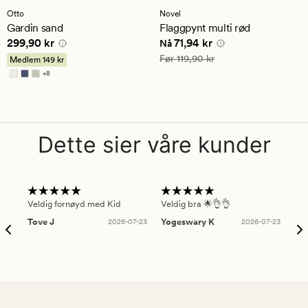
med
med
Otto
Novel
en
en
Gardin sand
Flaggpynt multi rød
gjennomsnittlig
gjennomsnittlig
Pris
299,90 kr
Nåværende pris
71,94 kr
299,90 kr
71,94 kr
vurdering
vurdering
Nå
på
på
Vanlig pris
119,90 kr
Før
119,90 kr
Medlem
149 kr
4.5
5
+
8
Tilgjengelig i flere farger
Dette sier våre kunder
Veldig fornøyd med Kid
Veldig bra 🌟👌👌
Gre
Tove J
2026-07-23
Yogeswary K
2026-07-23
An