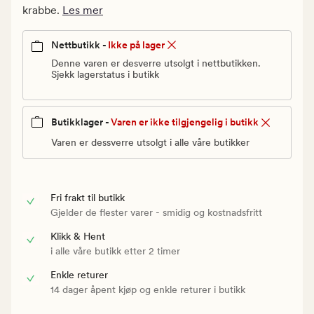
Vanlig
krabbe.
Les mer
pris
39
Nettbutikk -
Ikke på lager
kr
Denne varen er desverre utsolgt i nettbutikken.
Sjekk lagerstatus i butikk
Butikklager -
Varen er ikke tilgjengelig i butikk
Varen er dessverre utsolgt i alle våre butikker
Fri frakt til butikk
Gjelder de flester varer - smidig og kostnadsfritt
Klikk & Hent
i alle våre butikk etter 2 timer
Enkle returer
14 dager åpent kjøp og enkle returer i butikk