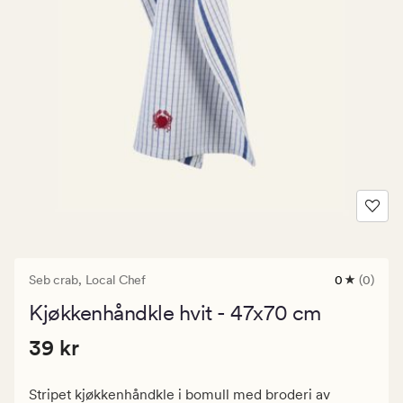
Seb crab,
Local Chef
0
(0)
0
anmeldels
Kjøkkenhåndkle hvit - 47x70 cm
med
en
Pris
Pris
39 kr
gjennomsni
39 kr
vurdering
39
på
kr.
0
Stripet kjøkkenhåndkle i bomull med broderi av