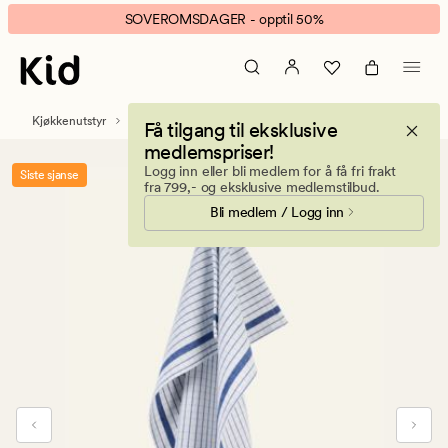
Seb
Animert
SOVEROMSDAGER - opptil 50%
crab
banner.
kjøkkenhåndkle
Klikk
hvit
ESCAPE
for
Kjøkkenutstyr
Kjøkkenhåndklær
Få tilgang til eksklusive
å
medlemspriser!
pause.
Logg inn eller bli medlem for å få fri frakt
Siste sjanse
fra 799,- og eksklusive medlemstilbud.
Bli medlem / Logg inn