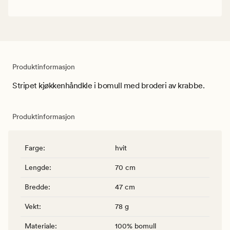
Produktinformasjon
Stripet kjøkkenhåndkle i bomull med broderi av krabbe.
Produktinformasjon
Farge
:
hvit
Lengde
:
70 cm
Bredde
:
47 cm
Vekt
:
78 g
Materiale
:
100% bomull