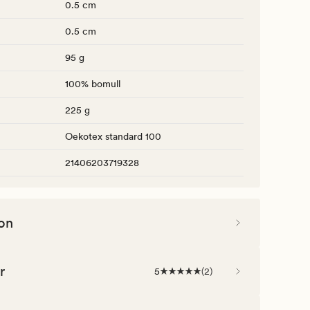
0.5 cm
0.5 cm
95 g
100% bomull
225 g
Oekotex standard 100
21406203719328
on
r
5
(
2
)