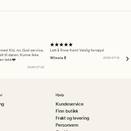
 med Kid. no. God service,
Lett å finne frem! Veldig fornøyd
Pas
elt til døren. Kunne ikke
Winnie E
2026-07-18
Ah
sen takk❤️
2026-07-22
er
Hjelp
ng
Kundeservice
Finn butikk
Frakt og levering
Personvern