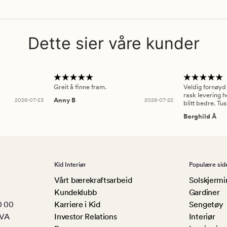
Dette sier våre kunder
Greit å finne fram.
Veldig fornøyd
rask levering h
2026-07-23
Anny B
2026-07-22
blitt bedre. Tu
Borghild Å
Kid Interiør
Populære sid
Vårt bærekraftsarbeid
Solskjermi
Kundeklubb
Gardiner
0 00
Karriere i Kid
Sengetøy
MVA
Investor Relations
Interiør