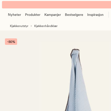
Felicia
Animert
kjøkkenhåndkle
banner.
multi
Nyheter
Produkter
Kampanjer
Bestselgere
Inspirasjon
Klikk
blå
ESCAPE
Kjøkkenutstyr
Kjøkkenhåndklær
for
å
pause.
-50%