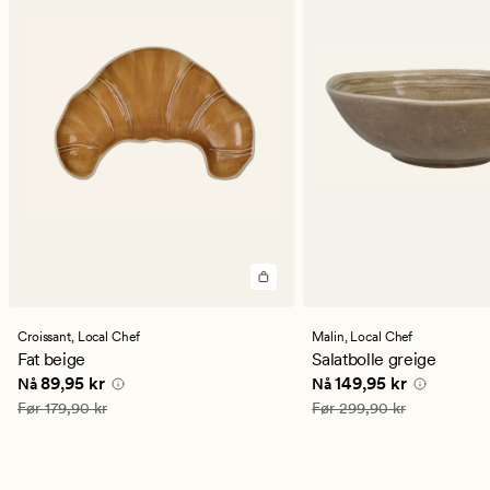
Croissant,
Local Chef
Malin,
Local Chef
Fat beige
Salatbolle greige
Nåværende pris
89,95 kr
Nåværende pris
149,9
89,95 kr
149,95 kr
Nå
Nå
Vanlig pris
179,90 kr
Vanlig pris
299,90 kr
Før
179,90 kr
Før
299,90 kr