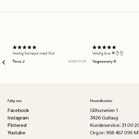
Veldig fornøyd med Kid
Veldig bra 🌟👌👌
Tove J
2026-07-23
Yogeswary K
Følg oss
Hovedkontor
Facebook
Gilhusveien 1
Instagram
3426 Gullaug
Pinterest
Kundeservice: 31 00 2
Youtube
Org.nr: 958 467 095 