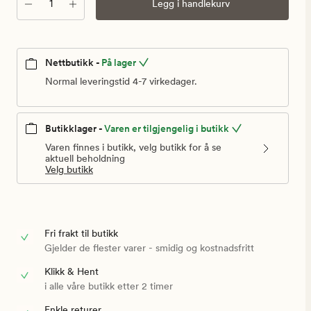
Antall
Legg i handlekurv
Nettbutikk -
På lager
Normal leveringstid 4-7 virkedager.
Butikklager -
Varen er tilgjengelig i butikk
Varen finnes i butikk, velg butikk for å se
aktuell beholdning
Velg butikk
Fri frakt til butikk
Gjelder de flester varer - smidig og kostnadsfritt
Klikk & Hent
i alle våre butikk etter 2 timer
Enkle returer