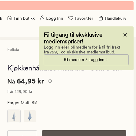
Finn butikk
Logg Inn
Favoritter
Handlekurv
k
Få tilgang til eksklusive
medlemspriser!
Logg inn eller bli medlem for å få fri frakt
Felicia
5
(2)
2
fra 799,- og eksklusive medlemstilbud.
anmeldels
Bli medlem / Logg inn
med
en
Kjøkkenhåndkle multi blå - 50x70 cm
gjennomsni
vurdering
Nåværende
Nåværende pris
64,95 kr
64,95 kr
på
Nå
5
pris
Vanlig pris
129,90 kr
Før
129,90 kr
64,95
kr.
Farge
:
Multi Blå
Vanlig
pris
129,90
kr