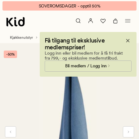
Felicia
Animert
SOVEROMSDAGER - opptil 50%
kjøkkenhåndkle
banner.
gråblå
Klikk
ESCAPE
for
Kjøkkenutstyr
Kjøkkenhåndklær
Få tilgang til eksklusive
å
medlemspriser!
pause.
Logg inn eller bli medlem for å få fri frakt
-50%
fra 799,- og eksklusive medlemstilbud.
Bli medlem / Logg inn