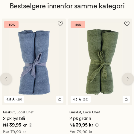
Bestselgere innenfor samme kategori
-50%
-50%
4.5
(29)
4.5
(29)
29
29
anmeldelser
anmeldelser
med
med
Gasklut,
Local Chef
Gasklut,
Local Chef
en
en
2 pk lys blå
2 pk grønn
gjennomsnittlig
gjennomsnittlig
Nåværende pris
39,95 kr
Nåværende pris
39,95 kr
39,95 kr
39,95 kr
vurdering
vurdering
Nå
Nå
på
på
Vanlig pris
79,90 kr
Vanlig pris
79,90 kr
Før
79,90 kr
Før
79,90 kr