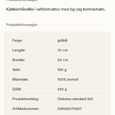
Kjøkkenhåndkle i vaffelstruktur med zig-zag kontrastsøm.
Produktinformasjon
Farge
:
gråblå
Lengde
:
70 cm
Bredde
:
50 cm
Vekt
:
100 g
Materiale
:
100% bomull
GSM
:
225 g
Produktmerking
:
Oekotex standard 100
Artikkelnummer
:
214062070627