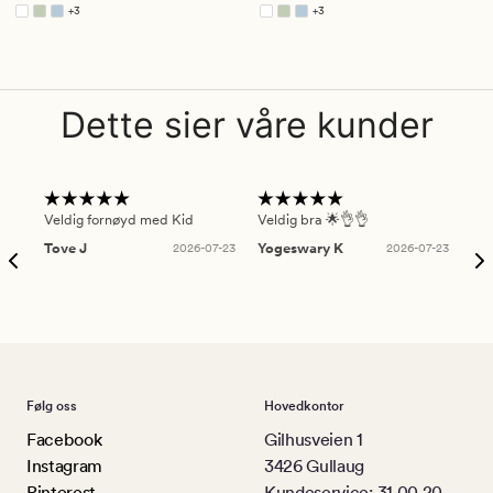
4.5
4.5
+
3
+
3
Tilgjengelig i flere farger
Tilgjengelig i flere farger
Dette sier våre kunder
Veldig fornøyd med Kid
Veldig bra 🌟👌👌
Gre
Tove J
2026-07-23
Yogeswary K
2026-07-23
An
Følg oss
Hovedkontor
Facebook
Gilhusveien 1
Instagram
3426 Gullaug
Pinterest
Kundeservice: 31 00 20