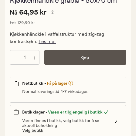
Kjøkkenhåndkle gråblå - 50x70 cm
med
en
Nåværende
Nåværende pris
64,95 kr
gjennomsni
64,95 kr
Nå
vurdering
pris
på
Vanlig pris
129,90 kr
Før
129,90 kr
64,95
5
kr.
Kjøkkenhåndkle i vaffelstruktur med zig-zag
Vanlig
kontrastsøm.
Les mer
pris
129,90
Antall
Kjøp
kr
Nettbutikk -
Få på lager
Normal leveringstid 4-7 virkedager.
Butikklager -
Varen er tilgjengelig i butikk
Varen finnes i butikk, velg butikk for å se
aktuell beholdning
Velg butikk