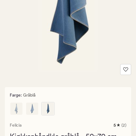
Farge
:
Gråblå
Felicia
5
(2)
2
anmeldels