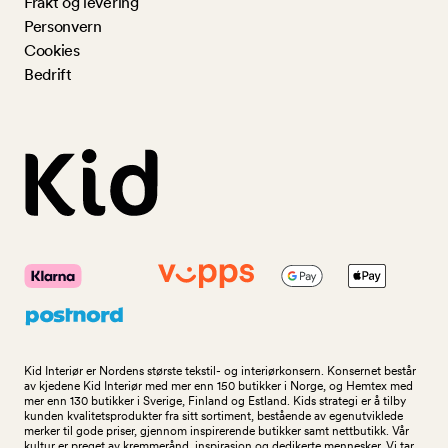
Frakt og levering
Personvern
Cookies
Bedrift
Kid Interiør er Nordens største tekstil- og interiørkonsern. Konsernet består
av kjedene Kid Interiør med mer enn 150 butikker i Norge, og Hemtex med
mer enn 130 butikker i Sverige, Finland og Estland. Kids strategi er å tilby
kunden kvalitetsprodukter fra sitt sortiment, bestående av egenutviklede
merker til gode priser, gjennom inspirerende butikker samt nettbutikk. Vår
kultur er preget av kremmerånd, inspirasjon og dedikerte mennesker. Vi tar