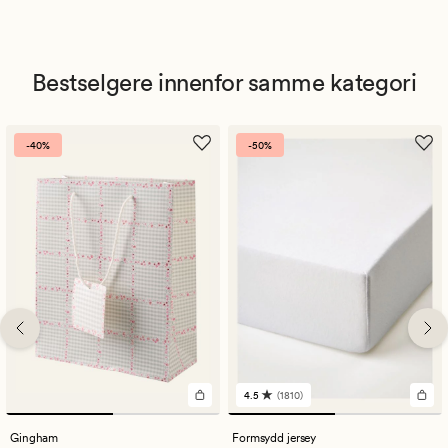
Bestselgere innenfor samme kategori
-40%
-50%
4.5
(1810)
1810
anmeldelser
med
Gingham
Formsydd jersey