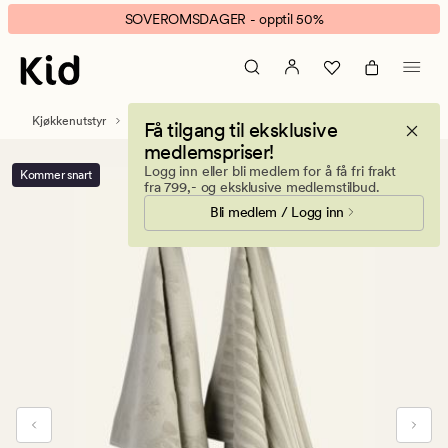
Bow
Animert
SOVEROMSDAGER - opptil 50%
2pk
banner.
kjøkkenhåndkle
Klikk
grønn
ESCAPE
for
Kjøkkenutstyr
Kjøkkenhåndklær
Få tilgang til eksklusive
å
medlemspriser!
pause.
Logg inn eller bli medlem for å få fri frakt
Kommer snart
fra 799,- og eksklusive medlemstilbud.
Bli medlem / Logg inn