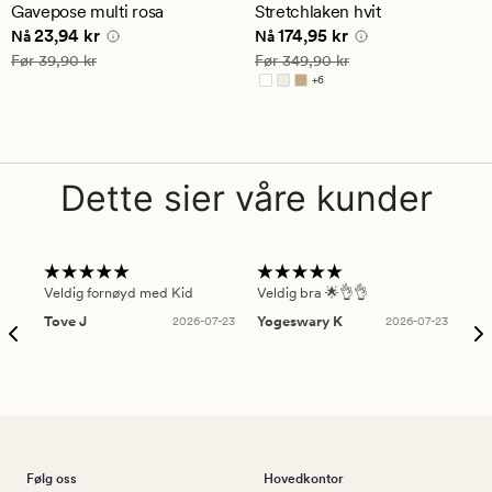
en
Gavepose multi rosa
Stretchlaken hvit
gjennomsnittlig
Nåværende pris
23,94 kr
Nåværende pris
174,95 kr
23,94 kr
174,95 kr
vurdering
Nå
Nå
på
Vanlig pris
39,90 kr
Vanlig pris
349,90 kr
Før
39,90 kr
Før
349,90 kr
4.5
+
6
Tilgjengelig i flere farger
Dette sier våre kunder
Veldig fornøyd med Kid
Veldig bra 🌟👌👌
Gre
Tove J
2026-07-23
Yogeswary K
2026-07-23
An
Følg oss
Hovedkontor