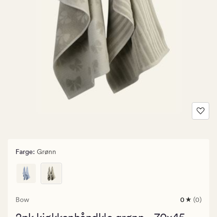
Farge
:
Grønn
Bow
0
(0)
0
anmeldels