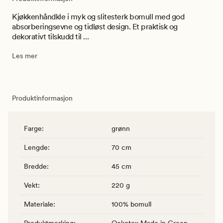
Kjøkkenhåndkle i myk og slitesterk bomull med god
absorberingsevne og tidløst design. Et praktisk og
dekorativt tilskudd til ...
Les mer
Produktinformasjon
Farge
:
grønn
Lengde
:
70 cm
Bredde
:
45 cm
Vekt
:
220 g
Materiale
:
100% bomull
Produktmerking
:
Oekotex Made in Green