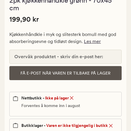
2pk kjøkkenhåndkle grønn - 70x45
med
en
cm
gjennomsni
vurdering
Pris
Pris
199,90 kr
199,90 kr
på
0
199,90
kr.
Kjøkkenhåndkle i myk og slitesterk bomull med god
Vanlig
absorberingsevne og tidløst design.
Les mer
pris
199,90
Overvåk produktet - skriv din e-post her:
kr
FÅ E-POST NÅR VAREN ER TILBAKE PÅ LAGER
Nettbutikk -
Ikke på lager
Forventes å komme inn i august
Butikklager -
Varen er ikke tilgjengelig i butikk