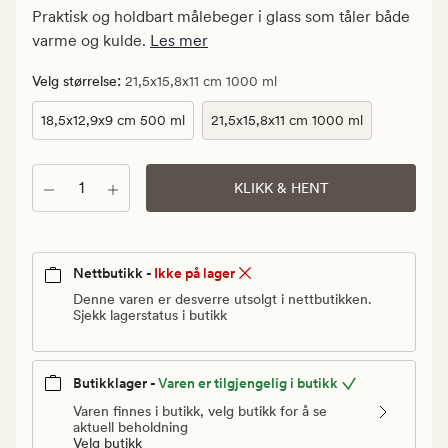
kr.
Praktisk og holdbart målebeger i glass som tåler både
Vanlig
varme og kulde.
Les mer
pris
75
:
Velg størrelse
21,5x15,8x11 cm 1000 ml
kr
18,5x12,9x9 cm 500 ml
21,5x15,8x11 cm 1000 ml
Antall
KLIKK & HENT
Nettbutikk -
Ikke på lager
Denne varen er desverre utsolgt i nettbutikken.
Sjekk lagerstatus i butikk
Butikklager -
Varen er tilgjengelig i butikk
Varen finnes i butikk, velg butikk for å se
aktuell beholdning
Velg butikk