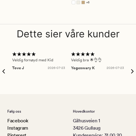
+
6
Tilgjengelig i flere farger
Dette sier våre kunder
Veldig fornøyd med Kid
Veldig bra 🌟👌👌
Gre
Tove J
2026-07-23
Yogeswary K
2026-07-23
An
Følg oss
Hovedkontor
Facebook
Gilhusveien 1
Instagram
3426 Gullaug
Pinterest
Kundeservice: 31 00 20