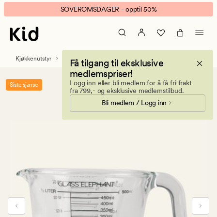
Trine
Animert
SOVEROMSDAGER - opptil 50%
målebeger
banner.
transparent
Klikk
ESCAPE
for
Kjøkkenutstyr
Bestikk og kjøkkenredskap
Få tilgang til eksklusive
å
medlemspriser!
pause.
Logg inn eller bli medlem for å få fri frakt
Siste sjanse
fra 799,- og eksklusive medlemstilbud.
Bli medlem / Logg inn