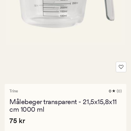
Trine
0
(0)
0
anmeldels
Målebeger transparent - 21,5x15,8x11
med
en
cm 1000 ml
gjennomsni
vurdering
Pris
Pris
75 kr
75 kr
på
0
75