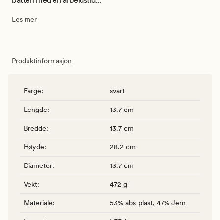
batteri med en arbeidstid...
Les mer
Produktinformasjon
Farge
:
svart
Lengde
:
13.7 cm
Bredde
:
13.7 cm
Høyde
:
28.2 cm
Diameter
:
13.7 cm
Vekt
:
472 g
Materiale
:
53% abs-plast, 47% Jern