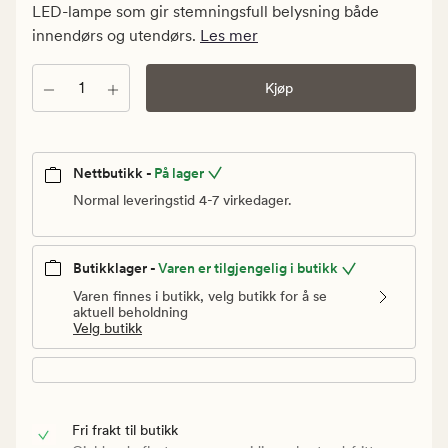
kr.
LED-lampe som gir stemningsfull belysning både
Vanlig
innendørs og utendørs.
Les mer
pris
499,90
Antall
Kjøp
kr
Nettbutikk -
På lager
Normal leveringstid 4-7 virkedager.
Butikklager -
Varen er tilgjengelig i butikk
Varen finnes i butikk, velg butikk for å se
aktuell beholdning
Velg butikk
Fri frakt til butikk