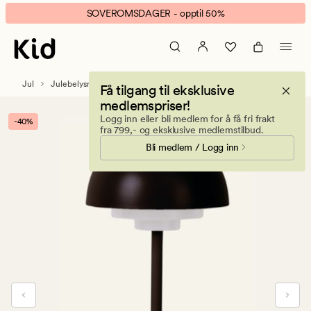
Solara
Animert
SOVEROMSDAGER - opptil 50%
led
banner.
bordlampe
Klikk
svart
ESCAPE
for
Jul
Julebelysning
Få tilgang til eksklusive
å
medlemspriser!
pause.
Logg inn eller bli medlem for å få fri frakt
-40%
fra 799,- og eksklusive medlemstilbud.
Bli medlem / Logg inn