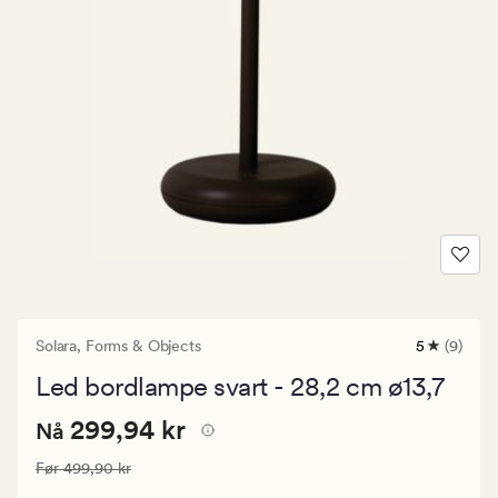
Solara,
Forms & Objects
5
(9)
9
anmeldels
Led bordlampe svart - 28,2 cm ø13,7
med
en
Nåværende
Nåværende pris
299,94 kr
gjennomsni
299,94 kr
Nå
vurdering
pris
på
Vanlig pris
499,90 kr
Før
499,90 kr
299,94
5