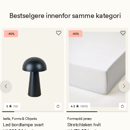
Bestselgere innenfor samme kategori
-40%
-50%
5
(10)
4.5
(1810)
10
1810
anmeldelser
anmeldelser
med
med
Isella,
Forms & Objects
Formsydd jersey
en
en
Led bordlampe svart
Stretchlaken hvit
gjennomsnittlig
gjennomsnittlig