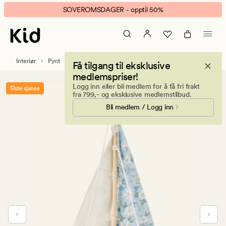
Flower
Animert
SOVEROMSDAGER - opptil 50%
sailboat
banner.
pynt
Klikk
lys
ESCAPE
blå
for
Interiør
Pynt
Få tilgang til eksklusive
å
medlemspriser!
pause.
Logg inn eller bli medlem for å få fri frakt
Siste sjanse
fra 799,- og eksklusive medlemstilbud.
Bli medlem / Logg inn