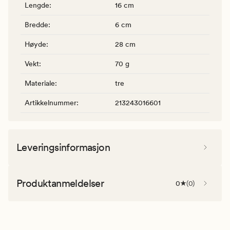
Lengde
:
16 cm
Bredde
:
6 cm
Høyde
:
28 cm
Vekt
:
70 g
Materiale
:
tre
Artikkelnummer
:
213243016601
Leveringsinformasjon
Produktanmeldelser
0
(
0
)