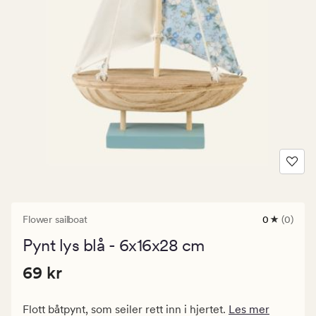
Flower sailboat
0
(0)
0
anmeldels
Pynt lys blå - 6x16x28 cm
med
en
Pris
Pris
69 kr
gjennomsni
69 kr
vurdering
69
på
kr.
0
Flott båtpynt, som seiler rett inn i hjertet.
Les mer