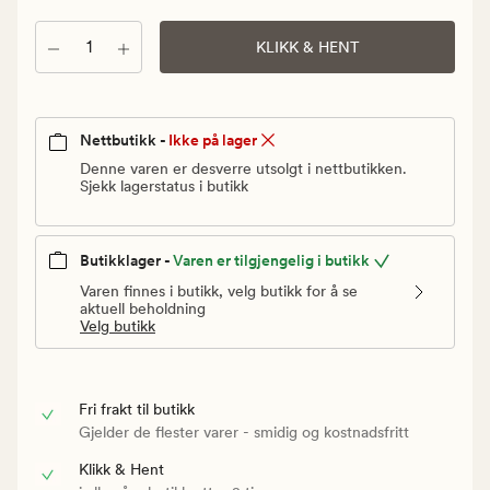
Vanlig
pris
Antall
KLIKK & HENT
69
kr
Nettbutikk -
Ikke på lager
Denne varen er desverre utsolgt i nettbutikken.
Sjekk lagerstatus i butikk
Butikklager -
Varen er tilgjengelig i butikk
Varen finnes i butikk, velg butikk for å se
aktuell beholdning
Velg butikk
Fri frakt til butikk
Gjelder de flester varer - smidig og kostnadsfritt
Klikk & Hent