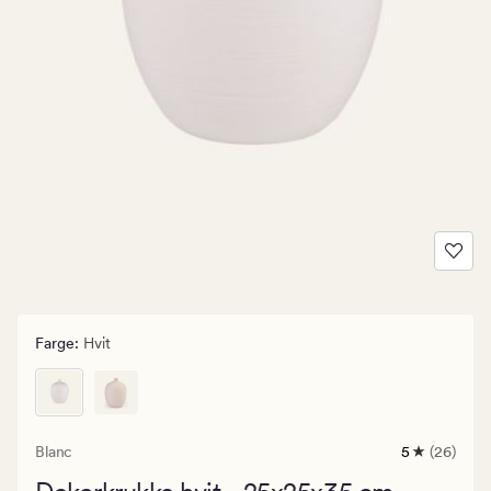
Farge
:
Hvit
Blanc
5
(26)
26
anmeldelse