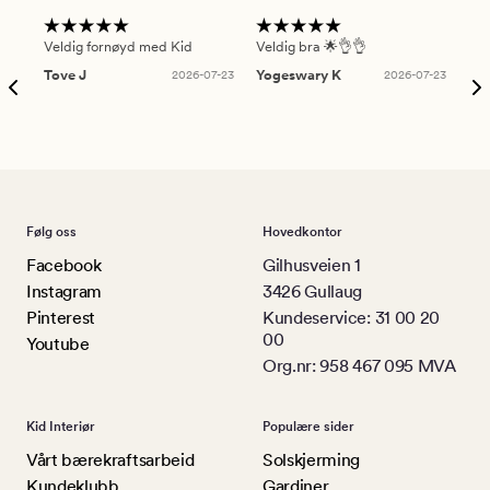
Veldig fornøyd med Kid
Veldig bra 🌟👌👌
Gre
Tove J
2026-07-23
Yogeswary K
2026-07-23
An
Følg oss
Hovedkontor
Facebook
Gilhusveien 1
Instagram
3426 Gullaug
Pinterest
Kundeservice: 31 00 20
00
Youtube
Org.nr: 958 467 095 MVA
Kid Interiør
Populære sider
Vårt bærekraftsarbeid
Solskjerming
Kundeklubb
Gardiner