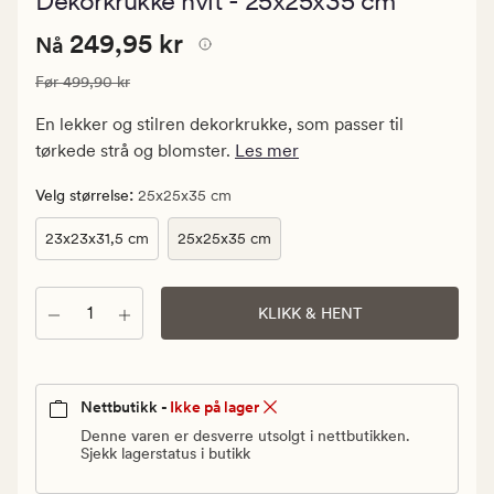
Dekorkrukke hvit - 25x25x35 cm
med
en
Nåværende
Nåværende pris
249,95 kr
gjennomsnit
249,95 kr
Nå
vurdering
pris
på
Vanlig pris
499,90 kr
Før
499,90 kr
249,95
5
kr.
En lekker og stilren dekorkrukke, som passer til
Vanlig
tørkede strå og blomster.
Les mer
pris
499,90
:
Velg størrelse
25x25x35 cm
kr
23x23x31,5 cm
25x25x35 cm
Antall
KLIKK & HENT
Nettbutikk -
Ikke på lager
Denne varen er desverre utsolgt i nettbutikken.
Sjekk lagerstatus i butikk