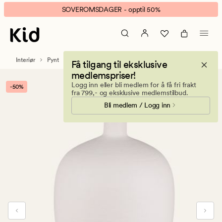
Blanc
Animert
SOVEROMSDAGER - opptil 50%
dekorkrukke
banner.
hvit
Klikk
ESCAPE
for
Interiør
Pynt
Få tilgang til eksklusive
å
medlemspriser!
pause.
Logg inn eller bli medlem for å få fri frakt
-50%
fra 799,- og eksklusive medlemstilbud.
Bli medlem / Logg inn