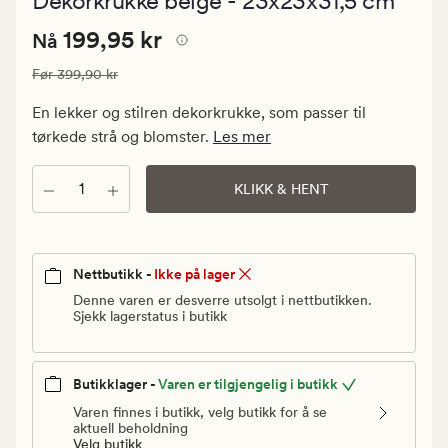
Dekorkrukke beige - 23x23x31,5 cm
med
en
Nåværende
Nåværende pris
199,95 kr
gjennomsnit
199,95 kr
Nå
vurdering
pris
på
Vanlig pris
399,90 kr
Før
399,90 kr
199,95
5
kr.
En lekker og stilren dekorkrukke, som passer til
Vanlig
tørkede strå og blomster.
Les mer
pris
399,90
Antall
KLIKK & HENT
kr
Nettbutikk -
Ikke på lager
Denne varen er desverre utsolgt i nettbutikken.
Sjekk lagerstatus i butikk
Butikklager -
Varen er tilgjengelig i butikk
Varen finnes i butikk, velg butikk for å se
aktuell beholdning
Velg butikk