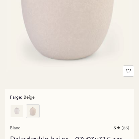
Farge
:
Beige
Blanc
5
(26)
26
anmeldelse