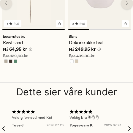
4
(23)
5
(26)
23
26
anmeldelser
anmeldelser
med
med
Eucalyptus big
Blanc
en
en
Kvist sand
Dekorkrukke hvit
gjennomsnittlig
gjennomsnittlig
Nåværende pris
64,95 kr
Nåværende pris
249,95 kr
64,95 kr
249,95 kr
vurdering
vurdering
Nå
Nå
på
på
Vanlig pris
129,90 kr
Vanlig pris
499,90 kr
Før
129,90 kr
Før
499,90 kr
4
5
Dette sier våre kunder
Veldig fornøyd med Kid
Veldig bra 🌟👌👌
Gre
Tove J
2026-07-23
Yogeswary K
2026-07-23
An