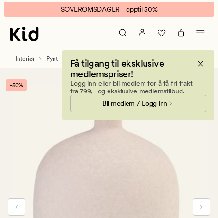
Blanc
Animert
SOVEROMSDAGER - opptil 50%
dekorkrukke
banner.
beige
Klikk
ESCAPE
for
Interiør
Pynt
Få tilgang til eksklusive
å
medlemspriser!
pause.
Logg inn eller bli medlem for å få fri frakt
-50%
fra 799,- og eksklusive medlemstilbud.
Bli medlem / Logg inn