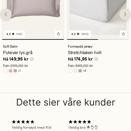
4.5
(105)
4.5
(1810)
105
1810
anmeldelser
anmeldelser
med
med
Soft Satin
Formsydd jersey
en
en
Putevar lys grå
Stretchlaken hvit
gjennomsnittlig
gjennomsnittlig
Nåværende pris
149,95 kr
Nåværende pris
174,95 kr
149,95 kr
174,95 kr
vurdering
vurdering
Nå
Nå
på
på
Vanlig pris
299,90 kr
Vanlig pris
349,90 kr
Før
299,90 kr
Før
349,90 kr
4.5
4.5
+
1
+
6
Tilgjengelig i flere farger
Tilgjengelig i flere farger
Dette sier våre kunder
Veldig fornøyd med Kid
Veldig bra 🌟👌👌
Gre