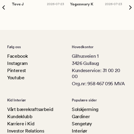
Tove J
2026-07-23
Yogeswary K
2026-07-23
An
Følg oss
Hovedkontor
Facebook
Gilhusveien 1
Instagram
3426 Gullaug
Pinterest
Kundeservice: 31 00 20
00
Youtube
Org.nr: 958 467 095 MVA
Kid Interiør
Populære sider
Vårt bærekraftsarbeid
Solskjerming
Kundeklubb
Gardiner
Karriere i Kid
Sengetøy
Investor Relations
Interiør