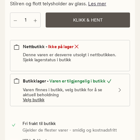
kr.
Stilren og flott telysholder av glass.
Les mer
Vanlig
pris
Antall
KLIKK & HENT
229,90
kr
Nettbutikk -
Ikke på lager
Denne varen er desverre utsolgt i nettbutikken.
Sjekk lagerstatus i butikk
Butikklager -
Varen er tilgjengelig i butikk
Varen finnes i butikk, velg butikk for å se
aktuell beholdning
Velg butikk
Fri frakt til butikk
Gjelder de flester varer - smidig og kostnadsfritt