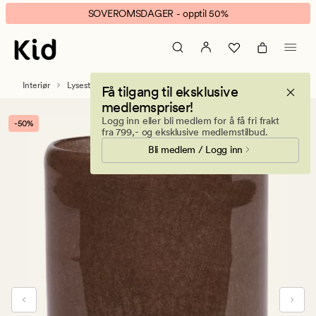
Sirius
Animert
SOVEROMSDAGER - opptil 50%
large
banner.
telysholder
Klikk
brun
ESCAPE
for
Interiør
Lysestaker og telysholdere
Få tilgang til eksklusive
å
medlemspriser!
pause.
Logg inn eller bli medlem for å få fri frakt
-50%
fra 799,- og eksklusive medlemstilbud.
Bli medlem / Logg inn