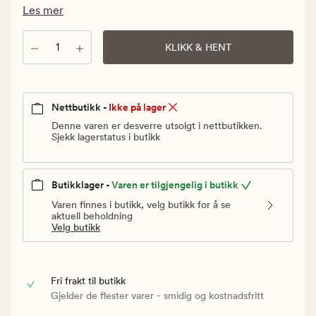
Vanlig
Les mer
pris
129,90
Antall
KLIKK & HENT
kr
Nettbutikk -
Ikke på lager
Denne varen er desverre utsolgt i nettbutikken.
Sjekk lagerstatus i butikk
Butikklager -
Varen er tilgjengelig i butikk
Varen finnes i butikk, velg butikk for å se
aktuell beholdning
Velg butikk
Fri frakt til butikk
Gjelder de flester varer - smidig og kostnadsfritt