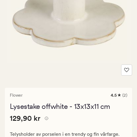
Flower
4.5
(2)
2
anmeldelse
Lysestake offwhite - 13x13x11 cm
med
en
Pris
Pris
129,90 kr
gjennomsnit
129,90 kr
vurdering
129,90
på
kr.
4.5
Telysholder av porselen i en trendy og fin vårfarge.