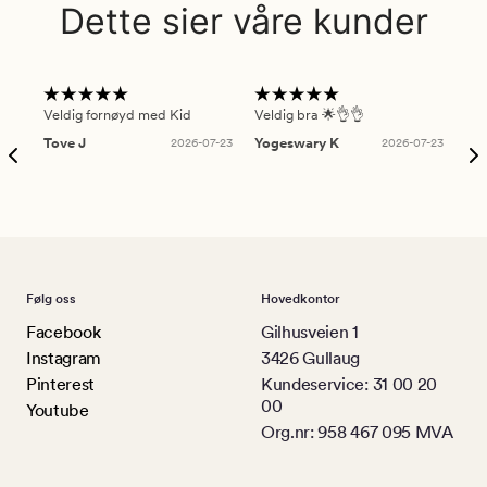
Dette sier våre kunder
Veldig fornøyd med Kid
Veldig bra 🌟👌👌
Gre
Tove J
2026-07-23
Yogeswary K
2026-07-23
An
Følg oss
Hovedkontor
Facebook
Gilhusveien 1
Instagram
3426 Gullaug
Pinterest
Kundeservice: 31 00 20
00
Youtube
Org.nr: 958 467 095 MVA