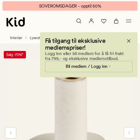
Flower
Animert
SOVEROMSDAGER - opptil 50%
lysestake
banner.
offwhite
Klikk
ESCAPE
for
Interiør
Lysestaker og telysholdere
Få tilgang til eksklusive
å
medlemspriser!
pause.
Logg inn eller bli medlem for å få fri frakt
Salg -70%*
fra 799,- og eksklusive medlemstilbud.
Bli medlem / Logg inn