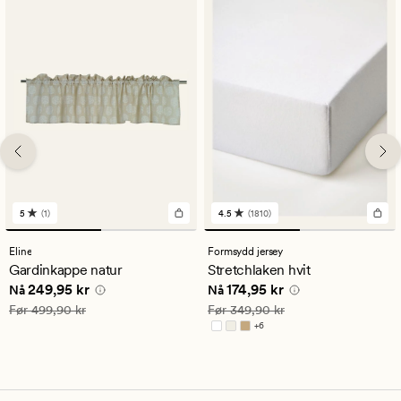
5
(1)
4.5
(1810)
1
1810
anmeldelser
anmeldelser
med
med
Eline
Formsydd jersey
en
en
Gardinkappe natur
Stretchlaken hvit
gjennomsnittlig
gjennomsnittlig
Nåværende pris
249,95 kr
Nåværende pris
174,95 kr
249,95 kr
174,95 kr
vurdering
vurdering
Nå
Nå
på
på
Vanlig pris
499,90 kr
Vanlig pris
349,90 kr
Før
499,90 kr
Før
349,90 kr
5
4.5
+
6
Tilgjengelig i flere farger