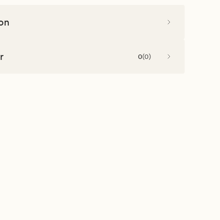
on
r
0
(
0
)