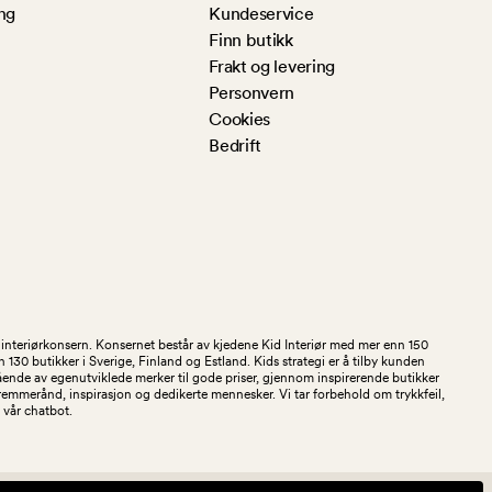
ng
Kundeservice
Finn butikk
Frakt og levering
Personvern
Cookies
Bedrift
og interiørkonsern. Konsernet består av kjedene Kid Interiør med mer enn 150
30 butikker i Sverige, Finland og Estland. Kids strategi er å tilby kunden
stående av egenutviklede merker til gode priser, gjennom inspirerende butikker
kremmerånd, inspirasjon og dedikerte mennesker. Vi tar forbehold om trykkfeil,
 i vår chatbot.