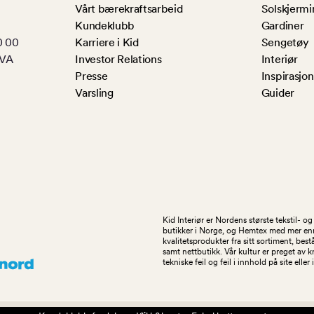
Vårt bærekraftsarbeid
Solskjermi
Kundeklubb
Gardiner
0 00
Karriere i Kid
Sengetøy
MVA
Investor Relations
Interiør
Presse
Inspirasjon
Varsling
Guider
Kid Interiør er Nordens største tekstil- 
butikker i Norge, og Hemtex med mer enn 1
kvalitetsprodukter fra sitt sortiment, be
samt nettbutikk. Vår kultur er preget av 
tekniske feil og feil i innhold på site eller