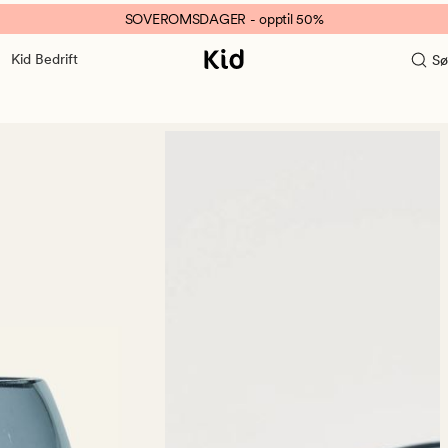
SOVEROMSDAGER - opptil 50%
Kid Bedrift
Sø