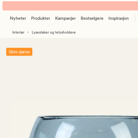
Eira
Animert
telysholder
banner.
lys
Nyheter
Produkter
Kampanjer
Bestselgere
Inspirasjon
Klikk
grå
ESCAPE
Interiør
Lysestaker og telysholdere
for
å
pause.
Siste sjanse