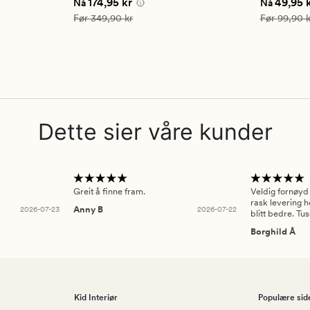
 kr
Nåværende pris
174,95 kr
Nåværend
174,95 kr
49,95 
Nå
Nå
på
på
4.5
4.5
Vanlig pris
349,90 kr
Vanlig pris
Før
349,90 kr
Før
99,90 k
Dette sier våre kunder
Greit å finne fram.
Veldig fornøyd
rask levering h
2026-07-23
Anny B
2026-07-22
blitt bedre. Tu
Borghild Å
Kid Interiør
Populære sid