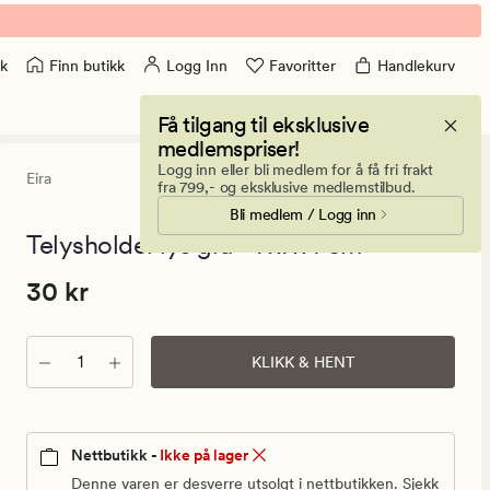
Finn butikk
Logg Inn
Favoritter
Handlekurv
k
Få tilgang til eksklusive
medlemspriser!
Logg inn eller bli medlem for å få fri frakt
Eira
0
(0)
0
fra 799,- og eksklusive medlemstilbud.
anmeldels
Bli medlem / Logg inn
med
en
Telysholder lys grå - 7x7x4 cm
gjennomsni
vurdering
Pris
Pris
30 kr
30 kr
på
0
30
kr.
Antall
Vanlig
KLIKK & HENT
pris
30
kr
Nettbutikk -
Ikke på lager
Denne varen er desverre utsolgt i nettbutikken. Sjekk