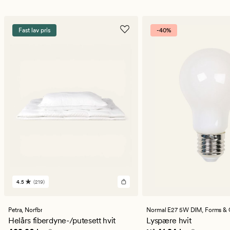
Fast lav pris
-40%
4.5
(219)
219
anmeldelser
med
en
Petra,
Norfbr
Normal E27 5W DIM,
Forms & 
gjennomsnittlig
Helårs fiberdyne-/putesett hvit
Lyspære hvit
vurdering