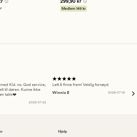
e pris
49,95 kr
Pris
299,90 kr
kr
299,90 kr
på
4.5
99,90 kr
r
Medlem
149 kr
 med Kid. no. God service,
Lett å finne frem! Veldig fornøyd
Pas
elt til døren. Kunne ikke
Winnie E
2026-07-18
Ah
sen takk❤️
2026-07-22
er
Hjelp