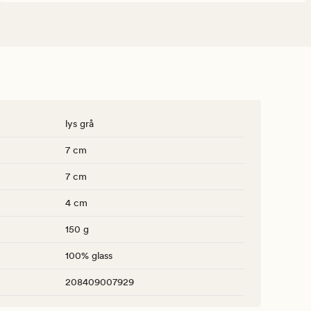
lys grå
7 cm
7 cm
4 cm
150 g
100% glass
208409007929