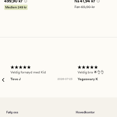
Pris
499,90 kr
Nåværende pris
41,94
499,90 kr
41,94 kr
Nå
på
4.5
Vanlig pris
69,90 kr
Før
69,90 kr
Medlem
249 kr
Veldig fornøyd med Kid
Veldig bra 🌟👌👌
Tove J
2026-07-23
Yogeswary K
Følg oss
Hovedkontor