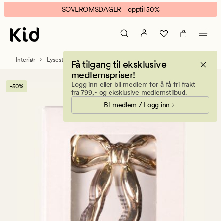
Bow
Animert
SOVEROMSDAGER - opptil 50%
big
banner.
lystilbehør
Klikk
gull
ESCAPE
for
Interiør
Lysestaker og telysholdere
Få tilgang til eksklusive
å
medlemspriser!
pause.
Logg inn eller bli medlem for å få fri frakt
-50%
fra 799,- og eksklusive medlemstilbud.
Bli medlem / Logg inn