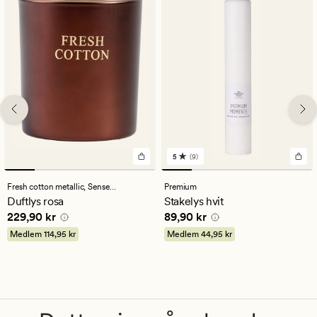
5
(9)
9
anmeldelser
med
Fresh cotton metallic,
Sense the Moment
Premium
en
Duftlys rosa
Stakelys hvit
gjennomsnittlig
Pris
229,90 kr
Pris
89,90 kr
229,90 kr
89,90 kr
vurdering
på
Medlem
114,95 kr
Medlem
44,95 kr
5