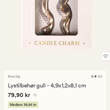
Bow big
0
(0)
0
anmeldels
Lystilbehør gull - 4,9x1,2x8,1 cm
med
en
Pris
Pris
79,90 kr
gjennomsni
79,90 kr
vurdering
79,90
på
kr.
Medlem
39,95 kr
0