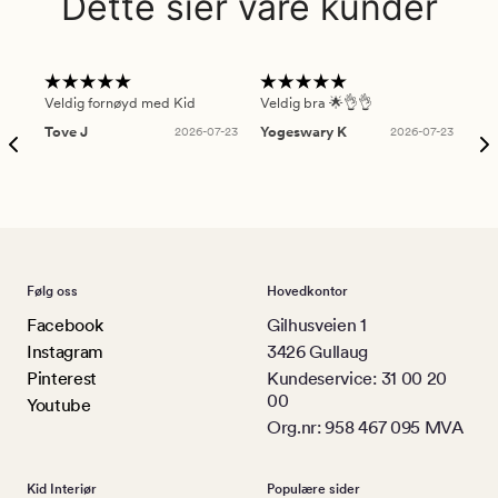
Dette sier våre kunder
Veldig fornøyd med Kid
Veldig bra 🌟👌👌
Gre
Tove J
2026-07-23
Yogeswary K
2026-07-23
An
Følg oss
Hovedkontor
Facebook
Gilhusveien 1
Instagram
3426 Gullaug
Pinterest
Kundeservice: 31 00 20
00
Youtube
Org.nr: 958 467 095 MVA
Kid Interiør
Populære sider