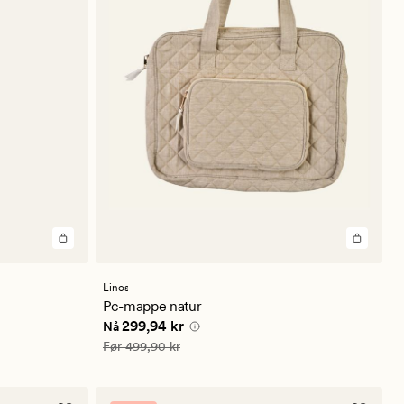
Linos
Pc-mappe natur
Nåværende pris
299,94 kr
299,94 kr
Nå
Vanlig pris
499,90 kr
Før
499,90 kr