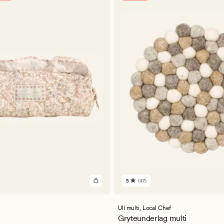
5
(47)
47
anmeldelser
med
en
Ull multi,
Local Chef
gjennomsnittlig
Gryteunderlag multi
vurdering