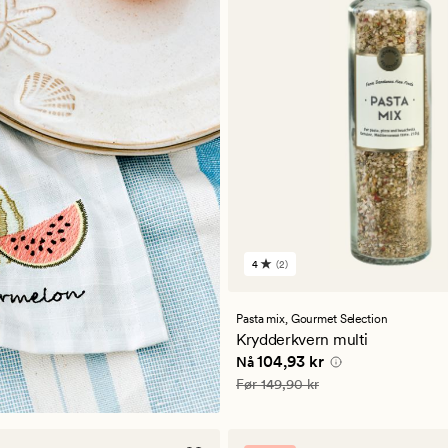
4
(2)
2
anmeldelser
med
en
Pasta mix,
Gourmet Selection
gjennomsnittlig
Krydderkvern multi
vurdering
Nåværende pris
104,93 kr
104,93 kr
Nå
på
4
Vanlig pris
149,90 kr
Før
149,90 kr