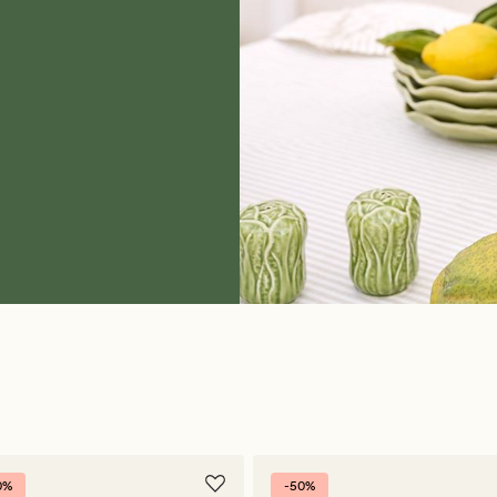
0%
-50%