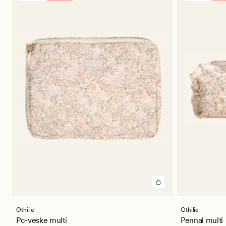
Othilie
Othilie
Pc-veske multi
Pennal multi