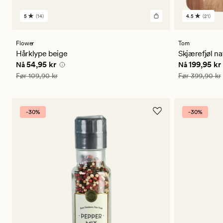
5
(14)
4.5
(21)
14
21
anmeldelser
anmeldels
med
med
en
en
Flower
Tom
gjennomsnittlig
gjennomsni
Hårklype beige
Skjærefjøl na
vurdering
vurdering
Nåværende pris
54,95 kr
Nåværende 
54,95 kr
199,95 kr
Nå
Nå
på
på
5
4.5
Vanlig pris
109,90 kr
Vanlig pris
399
Før
109,90 kr
Før
399,90 kr
-30%
-30%