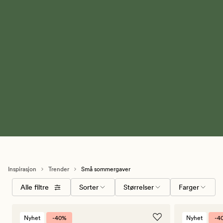
Inspirasjon
Trender
Små sommergaver
Velg
Størrelser
Farger
Alle filtre
Sorter
Størrelser
Farger
sorteringsrekkefølge
Nyhet
-40%
Nyhet
-4