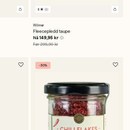
5
(2)
2
anmeldelser
med
en
Wilmer
gjennomsnittlig
Fleecepledd taupe
vurdering
Nåværende pris
149,95 kr
149,95 kr
Nå
på
5
Vanlig pris
299,90 kr
Før
299,90 kr
-30%