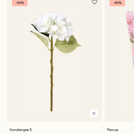
-50%
-40%
Hyndrangea S
Peonys