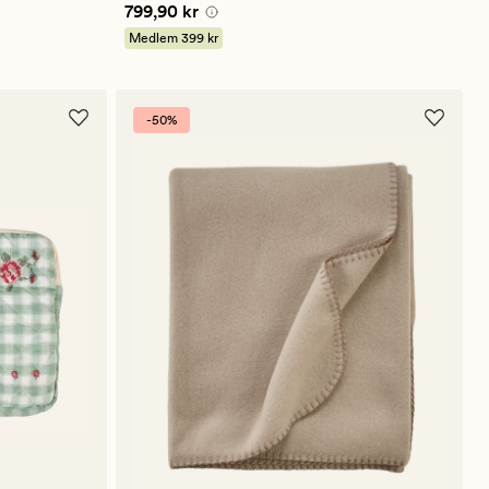
Pris
799,90 kr
799,90 kr
på
4.5
Medlem
399 kr
-50%