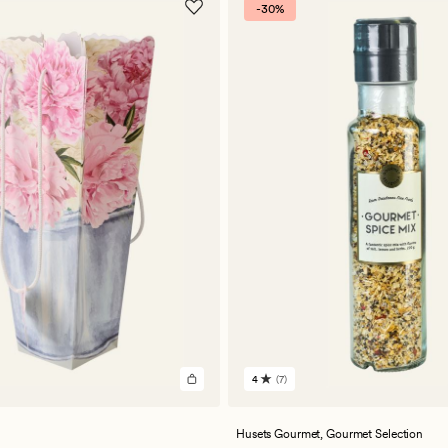
-30%
4
(7)
7
anmeldelser
med
en
Husets Gourmet,
Gourmet Selection