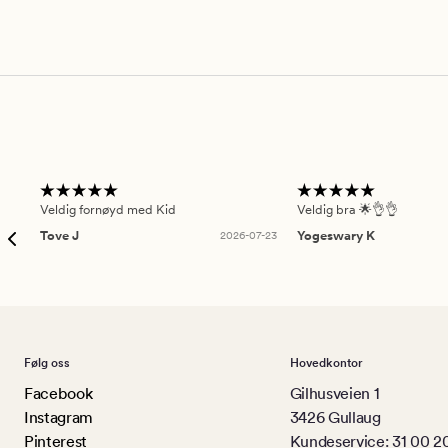
Veldig fornøyd med Kid
Veldig bra 🌟👌👌
Tove J
2026-07-23
Yogeswary K
Følg oss
Hovedkontor
Facebook
Gilhusveien 1
Instagram
3426 Gullaug
Pinterest
Kundeservice: 31 00 2