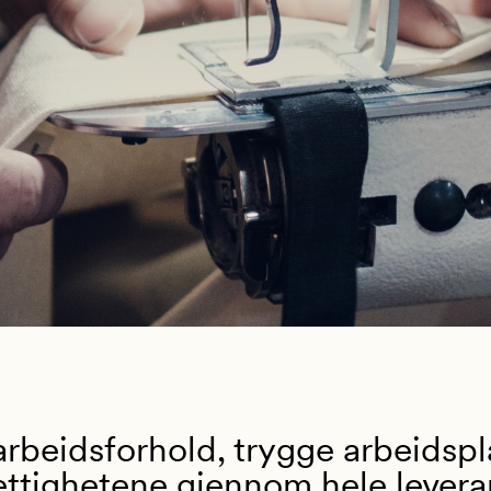
arbeidsforhold, trygge arbeidspl
ttighetene gjennom hele levera