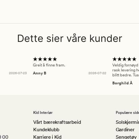
Dette sier våre kunder
Greit å finne fram.
Veldig fornøyd
rask levering h
2026-07-23
Anny B
2026-07-22
blitt bedre. Tu
Borghild Å
Kid Interiør
Populære sid
Vårt bærekraftsarbeid
Solskjermi
Kundeklubb
Gardiner
0 00
Karriere i Kid
Sengetøy