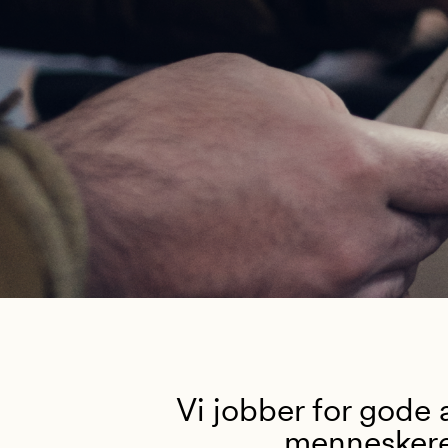
Vi jobber for gode 
menneskere