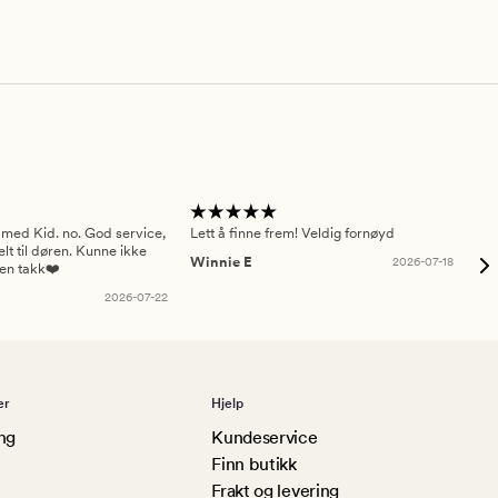
 med Kid. no. God service,
Lett å finne frem! Veldig fornøyd
Pas
elt til døren. Kunne ikke
Winnie E
2026-07-18
Ah
sen takk❤️
2026-07-22
er
Hjelp
ng
Kundeservice
Finn butikk
Frakt og levering