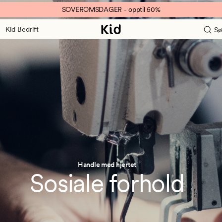
SOVEROMSDAGER - opptil 50%
Kid Bedrift
Sø
Handle med hjertet
Sosiale forhold