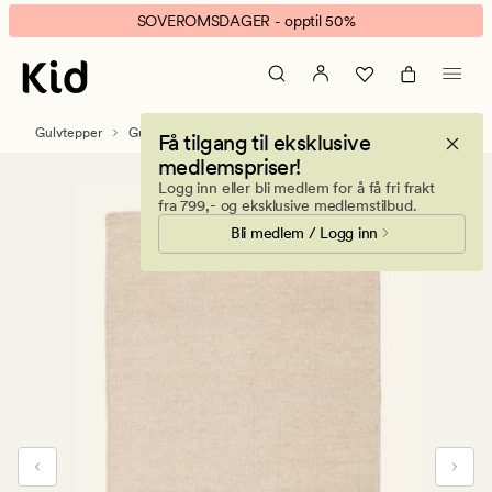
London
Animert
SOVEROMSDAGER - opptil 50%
ullteppe
banner.
lys
Klikk
beige
ESCAPE
for
Gulvtepper
Gulvtepper i ull
Få tilgang til eksklusive
å
medlemspriser!
pause.
Logg inn eller bli medlem for å få fri frakt
fra 799,- og eksklusive medlemstilbud.
Bli medlem / Logg inn