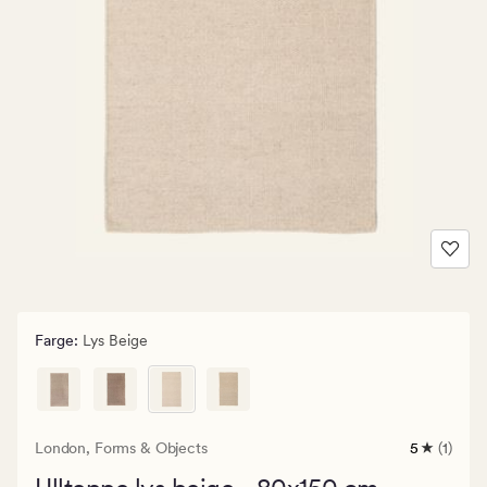
Farge
:
Lys Beige
London,
Forms & Objects
5
(1)
1
anmeldels