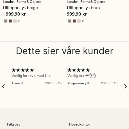
med
med
London,
Forms & Objects
London,
Forms & Objects
en
en
Ullteppe lys beige
Ullteppe lys brun
gjennomsnittlig
gjennomsnittlig
Pris
1 999,90 kr
Pris
999,90 kr
1 999,90 kr
999,90 kr
vurdering
vurdering
på
på
+
1
+
1
4.5
5
Tilgjengelig i flere farger
Tilgjengelig i flere farger
Dette sier våre kunder
Veldig fornøyd med Kid
Veldig bra 🌟👌👌
Gre
Tove J
2026-07-23
Yogeswary K
2026-07-23
An
Følg oss
Hovedkontor