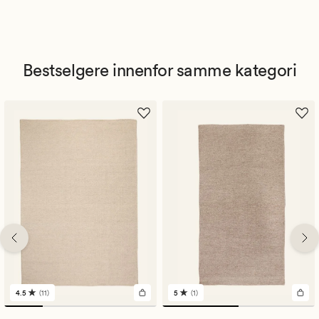
Bestselgere innenfor samme kategori
4.5
(11)
5
(1)
11
1
anmeldelser
anmeldelser