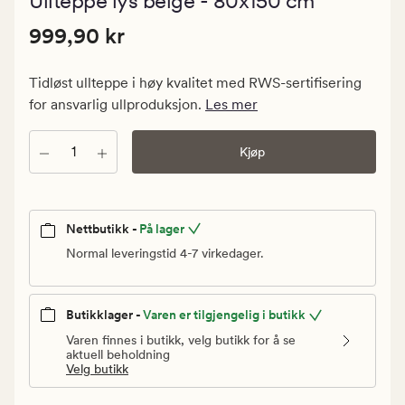
Ullteppe lys beige - 80x150 cm
med
en
Pris
Pris
999,90 kr
gjennomsn
999,90 kr
vurdering
999,90
på
kr.
5
Tidløst ullteppe i høy kvalitet med RWS-sertifisering
Vanlig
for ansvarlig ullproduksjon.
Les mer
pris
999,90
Antall
Kjøp
kr
Nettbutikk -
På lager
Normal leveringstid 4-7 virkedager.
Butikklager -
Varen er tilgjengelig i butikk
Varen finnes i butikk, velg butikk for å se
aktuell beholdning
Velg butikk