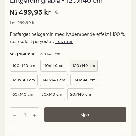
Liftgardin gråblå - 120x140 cm
med
en
Nåværende
Nåværende pris
499,95 kr
gjennomsnit
499,95 kr
Nå
vurdering
pris
på
Vanlig pris
999,90 kr
Før
999,90 kr
499,95
4
kr.
Ensfarget heisgardin med lysdempende effekt i 100 %
Vanlig
resirkulert polyester.
Les mer
pris
999,90
:
Velg størrelse
120x140 cm
kr
100x140 cm
110x140 cm
120x140 cm
130x140 cm
140x140 cm
160x140 cm
60x140 cm
80x140 cm
90x140 cm
Antall
Kjøp