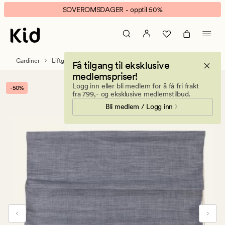
Aino
Animert
SOVEROMSDAGER - opptil 50%
liftgardin
banner.
gråblå
Klikk
ESCAPE
for
Gardiner
Liftgardiner
Lystette liftgardiner
Få tilgang til eksklusive
å
medlemspriser!
pause.
Logg inn eller bli medlem for å få fri frakt
-50%
fra 799,- og eksklusive medlemstilbud.
Bli medlem / Logg inn