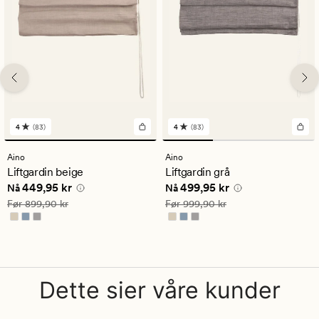
4
(83)
4
(83)
83
83
anmeldelser
anmeldelser
med
med
Aino
Aino
en
en
Liftgardin beige
Liftgardin grå
gjennomsnittlig
gjennomsnittlig
Nåværende pris
449,95 kr
Nåværende pris
499,95 kr
449,95 kr
499,95 kr
vurdering
vurdering
Nå
Nå
på
på
Vanlig pris
899,90 kr
Vanlig pris
999,90 kr
Før
899,90 kr
Før
999,90 kr
4
4
Dette sier våre kunder