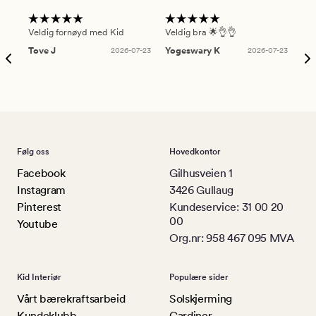
Veldig fornøyd med Kid
Veldig bra 🌟👌👌
Gre
Tove J
2026-07-23
Yogeswary K
2026-07-23
An
Følg oss
Hovedkontor
Facebook
Gilhusveien 1
Instagram
3426 Gullaug
Pinterest
Kundeservice: 31 00 20
00
Youtube
Org.nr: 958 467 095 MVA
Kid Interiør
Populære sider
Vårt bærekraftsarbeid
Solskjerming
Kundeklubb
Gardiner