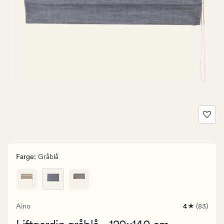
Farge
:
Gråblå
Aino
4
(83)
83
anmeldelse