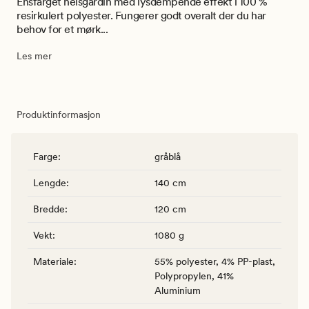
Ensfarget heisgardin med lysdempende effekt i 100 %
resirkulert polyester. Fungerer godt overalt der du har
behov for et mørk...
Les mer
Produktinformasjon
Farge
:
gråblå
Lengde
:
140 cm
Bredde
:
120 cm
Vekt
:
1080 g
Materiale
:
55% polyester, 4% PP-plast,
Polypropylen, 41%
Aluminium