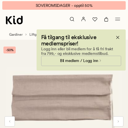
Aino
Animert
SOVEROMSDAGER - opptil 50%
liftgardin
banner.
beige
Klikk
ESCAPE
for
Gardiner
Liftgardiner
Lystette liftgardiner
Få tilgang til eksklusive
å
medlemspriser!
pause.
Logg inn eller bli medlem for å få fri frakt
-50%
fra 799,- og eksklusive medlemstilbud.
Bli medlem / Logg inn