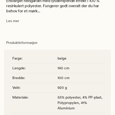
Ensfarget heisgardin med lysdempende effekt i 100 %
resirkulert polyester. Fungerer godt overalt der du har
behov for et mørk...
Les mer
Produktinformasjon
Farge
:
beige
Lengde
:
140 cm
Bredde
:
100 cm
Vekt
:
920 g
Materiale
:
55% polyester, 4% PP-plast,
Polypropylen, 41%
Aluminium