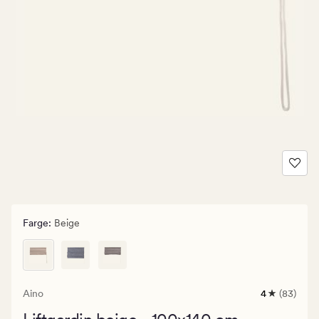
Farge
:
Beige
Aino
4
(83)
83
anmeldelse