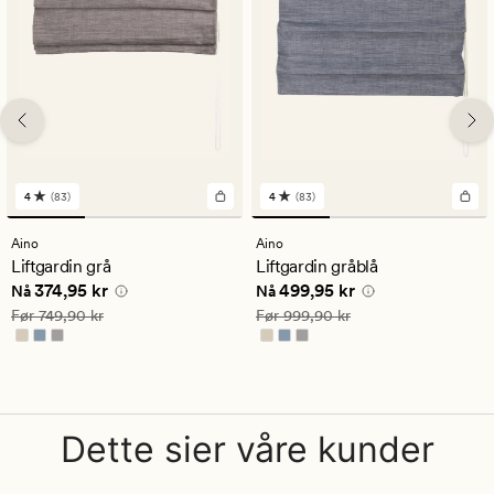
4
(83)
4
(83)
83
83
anmeldelser
anmeldelser
med
med
Aino
Aino
en
en
Liftgardin grå
Liftgardin gråblå
gjennomsnittlig
gjennomsnittlig
Nåværende pris
374,95 kr
Nåværende pris
499,95 kr
374,95 kr
499,95 kr
vurdering
vurdering
Nå
Nå
på
på
Vanlig pris
749,90 kr
Vanlig pris
999,90 kr
Før
749,90 kr
Før
999,90 kr
4
4
Dette sier våre kunder