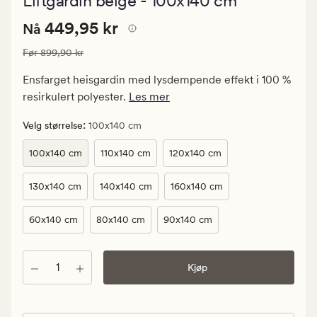
Liftgardin beige - 100x140 cm
med
en
Nåværende
Nåværende pris
449,95 kr
gjennomsnit
449,95 kr
Nå
vurdering
pris
på
Vanlig pris
899,90 kr
Før
899,90 kr
449,95
4
kr.
Ensfarget heisgardin med lysdempende effekt i 100 %
Vanlig
resirkulert polyester.
Les mer
pris
899,90
:
Velg størrelse
100x140 cm
kr
100x140 cm
110x140 cm
120x140 cm
130x140 cm
140x140 cm
160x140 cm
60x140 cm
80x140 cm
90x140 cm
Antall
Kjøp