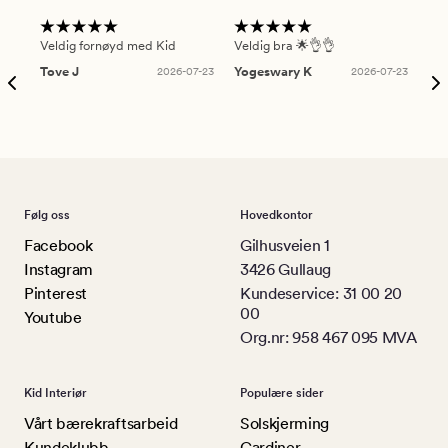
Veldig fornøyd med Kid
Veldig bra 🌟👌👌
Gre
Tove J
2026-07-23
Yogeswary K
2026-07-23
An
Følg oss
Hovedkontor
Facebook
Gilhusveien 1
Instagram
3426 Gullaug
Pinterest
Kundeservice: 31 00 20
00
Youtube
Org.nr: 958 467 095 MVA
Kid Interiør
Populære sider
Vårt bærekraftsarbeid
Solskjerming
Kundeklubb
Gardiner