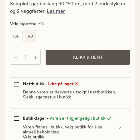
kr.
Komplett gardinstang 90-160cm, med 2 endestykker
Vanlig
og 2 veggfester.
Les mer
pris
114
:
Velg størrelse
90
kr
160
90
Antall
KLIKK & HENT
Nettbutikk -
Ikke på lager
Denne varen er desverre utsolgt i nettbutikken.
Sjekk lagerstatus i butikk
Butikklager -
Varen er tilgjengelig i butikk
Varen finnes i butikk, velg butikk for å se
aktuell beholdning
Velg butikk