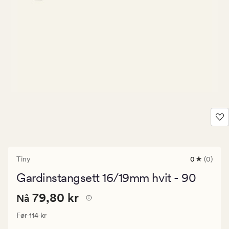
Tiny
0
(0)
0
anmeldels
Gardinstangsett 16/19mm hvit - 90
med
en
Nåværende
Nåværende pris
79,80 kr
gjennomsni
79,80 kr
Nå
vurdering
pris
på
Vanlig pris
114 kr
Før
114 kr
79,80
0