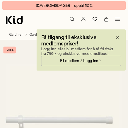
Tiny
Animert
SOVEROMSDAGER - opptil 50%
gardinstangsett
banner.
16/19mm
Klikk
hvit
ESCAPE
for
Gardiner
Gardintilbehør
Gardinstenger & tilbehør
Få tilgang til eksklusive
å
medlemspriser!
pause.
Logg inn eller bli medlem for å få fri frakt
-30%
fra 799,- og eksklusive medlemstilbud.
Bli medlem / Logg inn