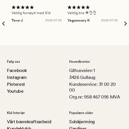
Veldig fornøyd med Kid
Veldig bra 🌟👌👌
Gre
Tove J
2026-07-23
Yogeswary K
2026-07-23
An
Følg oss
Hovedkontor
Facebook
Gilhusveien 1
Instagram
3426 Gullaug
Pinterest
Kundeservice: 31 00 20
00
Youtube
Org.nr: 958 467 095 MVA
Kid Interiør
Populære sider
Vårt bærekraftsarbeid
Solskjerming
Kundeklubb
Gardiner