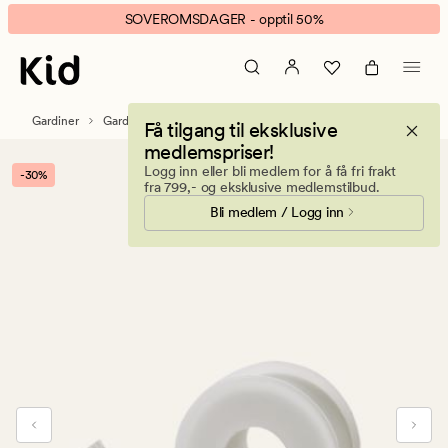
Fixing
Animert
SOVEROMSDAGER - opptil 50%
sømfiks
banner.
hvit
Klikk
ESCAPE
for
Gardiner
Gardintilbehør
Gardinstenger & tilbehør
Få tilgang til eksklusive
å
medlemspriser!
pause.
Logg inn eller bli medlem for å få fri frakt
-30%
fra 799,- og eksklusive medlemstilbud.
Bli medlem / Logg inn