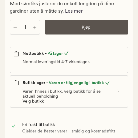
kr.
Med sømfiks justerer du enkelt lengden på dine
Vanlig
gardiner uten å måtte sy.
Les mer
pris
29,90
Antall
Kjøp
kr
Nettbutikk -
På lager
Normal leveringstid 4-7 virkedager.
Butikklager -
Varen er tilgjengelig i butikk
Varen finnes i butikk, velg butikk for å se
aktuell beholdning
Velg butikk
Fri frakt til butikk
Gjelder de flester varer - smidig og kostnadsfritt