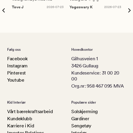
Tove J
2026-07-23
Yogeswary K
2026-07-23
An
Følg oss
Hovedkontor
Facebook
Gilhusveien 1
Instagram
3426 Gullaug
Pinterest
Kundeservice: 31 00 20
00
Youtube
Org.nr: 958 467 095 MVA
Kid Interiør
Populære sider
Vårt bærekraftsarbeid
Solskjerming
Kundeklubb
Gardiner
Karriere i Kid
Sengetøy
Investor Relations
Interiør