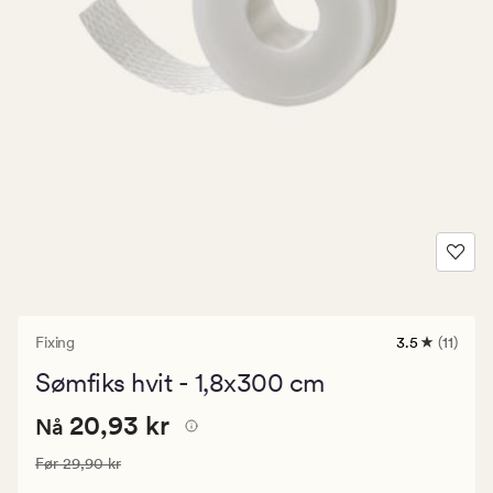
Fixing
3.5
(11)
11
anmeldelser
Sømfiks hvit - 1,8x300 cm
med
en
Nåværende
Nåværende pris
20,93 kr
gjennomsnit
20,93 kr
Nå
vurdering
pris
på
Vanlig pris
29,90 kr
Før
29,90 kr
20,93
3.5