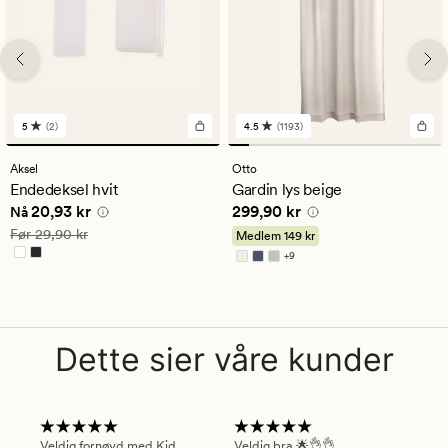
5
(2)
4.5
(1193)
2
1193
anmeldelser
anmeldelser
med
med
Aksel
Otto
en
en
Endedeksel hvit
Gardin lys beige
gjennomsnittlig
gjennomsnittlig
Nåværende pris
20,93 kr
Pris
299,90 kr
20,93 kr
299,90 kr
vurdering
vurdering
Nå
på
på
Vanlig pris
29,90 kr
Før
29,90 kr
Medlem
149 kr
5
4.5
+
9
Tilgjengelig i flere farger
Dette sier våre kunder
Veldig fornøyd med Kid
Veldig bra 🌟👌👌
Gre