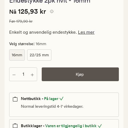
Endestykke 2pk hvit - 16mm
med
en
Nåværende
Nåværende pris
125,93 kr
gjennomsni
125,93 kr
Nå
vurdering
pris
på
Vanlig pris
179,90 kr
Før
179,90 kr
125,93
4
kr.
Enkelt og anvendelig endestykke.
Les mer
Vanlig
pris
:
Velg størrelse
16mm
179,90
16mm
22/25 mm
kr
Antall
Kjøp
Nettbutikk -
På lager
Normal leveringstid 4-7 virkedager.
Butikklager -
Varen er tilgjengelig i butikk