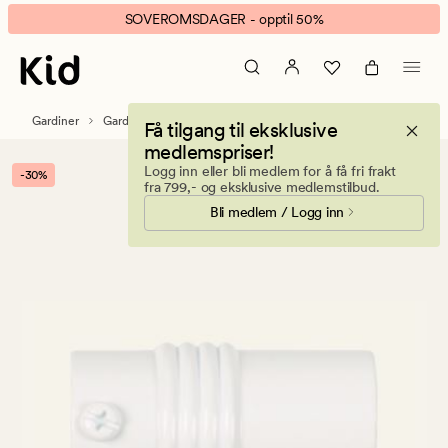
CYLINDER
Animert
SOVEROMSDAGER - opptil 50%
endestykke
banner.
2pk
Klikk
hvit
ESCAPE
for
Gardiner
Gardintilbehør
Gardinstenger & tilbehør
Få tilgang til eksklusive
å
medlemspriser!
pause.
Logg inn eller bli medlem for å få fri frakt
-30%
fra 799,- og eksklusive medlemstilbud.
Bli medlem / Logg inn