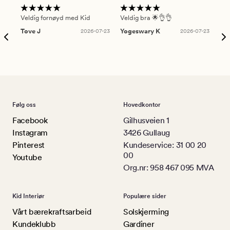
Veldig fornøyd med Kid
Veldig bra 🌟👌👌
Gre
Tove J
2026-07-23
Yogeswary K
2026-07-23
An
Følg oss
Hovedkontor
Facebook
Gilhusveien 1
Instagram
3426 Gullaug
Pinterest
Kundeservice: 31 00 20
00
Youtube
Org.nr: 958 467 095 MVA
Kid Interiør
Populære sider
Vårt bærekraftsarbeid
Solskjerming
Kundeklubb
Gardiner