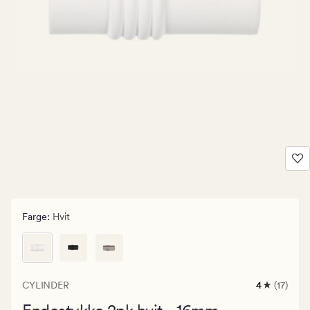
Farge
:
Hvit
CYLINDER
4
(17)
17
anmeldels