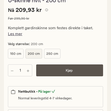
U-skinne hvit - 200 cm
med
en
Nåværende
Nåværende pris
209,93 kr
gjennomsnitt
209,93 kr
Nå
vurdering
pris
på
Vanlig pris
299,90 kr
Før
299,90 kr
209,93
4.5
kr.
Komplett gardinskinne som festes direkte i taket.
Vanlig
Les mer
pris
299,90
:
Velg størrelse
200 cm
kr
150 cm
200 cm
250 cm
Antall
Kjøp
Nettbutikk -
På lager
Normal leveringstid 4-7 virkedager.