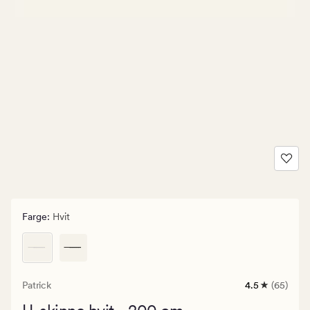
Farge
:
Hvit
Patrick
4.5
(65)
65
anmeldelser