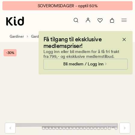
Patrick
Animert
SOVEROMSDAGER - opptil 50%
U-
banner.
skinne
Klikk
hvit
ESCAPE
for
Gardiner
Gardintilbehør
Gardinskinner & tilbehør
Få tilgang til eksklusive
å
medlemspriser!
pause.
Logg inn eller bli medlem for å få fri frakt
-30%
fra 799,- og eksklusive medlemstilbud.
Bli medlem / Logg inn