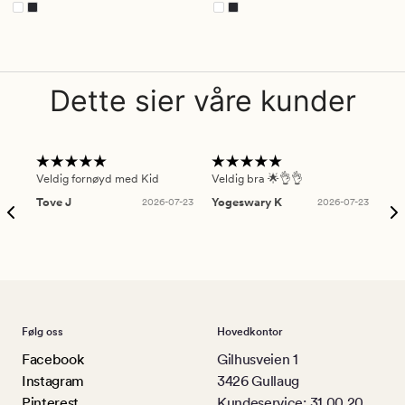
Dette sier våre kunder
Veldig fornøyd med Kid
Veldig bra 🌟👌👌
Gre
Tove J
2026-07-23
Yogeswary K
2026-07-23
An
Følg oss
Hovedkontor
Facebook
Gilhusveien 1
Instagram
3426 Gullaug
Pinterest
Kundeservice: 31 00 20