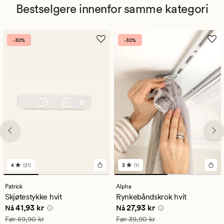
Bestselgere innenfor samme kategori
-30%
-30%
4
(21)
3
(1)
21
1
anmeldelser
anmeldelser
med
med
Patrick
Alpha
en
en
Skjøtestykke hvit
Rynkebåndskrok hvit
gjennomsnittlig
gjennomsnittlig
Nåværende pris
41,93 kr
Nåværende pris
27,93 kr
41,93 kr
27,93 kr
vurdering
vurdering
Nå
Nå
på
på
Vanlig pris
59,90 kr
Vanlig pris
39,90 kr
Før
59,90 kr
Før
39,90 kr
4
3