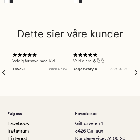
Dette sier våre kunder
Veldig fornøyd med Kid
Veldig bra 🌟👌👌
Gre
Tove J
2026-07-23
Yogeswary K
2026-07-23
An
Følg oss
Hovedkontor
Facebook
Gilhusveien 1
Instagram
3426 Gullaug
Pinterest
Kundeservice: 31 00 20