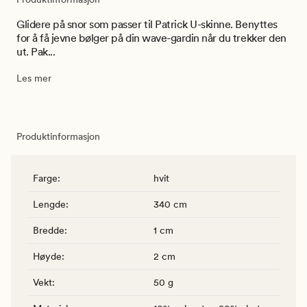
Glidere på snor som passer til Patrick U-skinne. Benyttes
for å få jevne bølger på din wave-gardin når du trekker den
ut. Pak...
Les mer
Produktinformasjon
Farge
:
hvit
Lengde
:
340 cm
Bredde
:
1 cm
Høyde
:
2 cm
Vekt
:
50 g