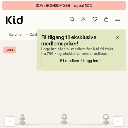
Patrick
Animert
SOVEROMSDAGER - opptil 50%
glidere
banner.
på
Klikk
snor
ESCAPE
hvit
for
Gardiner
Gardintilbehør
Gardinskinner & tilbehør
Få tilgang til eksklusive
å
medlemspriser!
pause.
Logg inn eller bli medlem for å få fri frakt
-30%
fra 799,- og eksklusive medlemstilbud.
Bli medlem / Logg inn