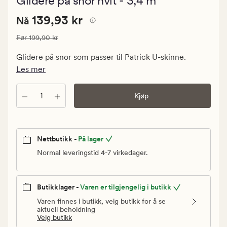
Glidere på snor hvit - 3,4 m
med
en
Nåværende
Nåværende pris
139,93 kr
gjennomsn
139,93 kr
Nå
vurdering
pris
på
Vanlig pris
199,90 kr
Før
199,90 kr
139,93
5
kr.
Glidere på snor som passer til Patrick U-skinne.
Vanlig
Les mer
pris
199,90
Antall
Kjøp
kr
Nettbutikk -
På lager
Normal leveringstid 4-7 virkedager.
Butikklager -
Varen er tilgjengelig i butikk
Varen finnes i butikk, velg butikk for å se
aktuell beholdning
Velg butikk