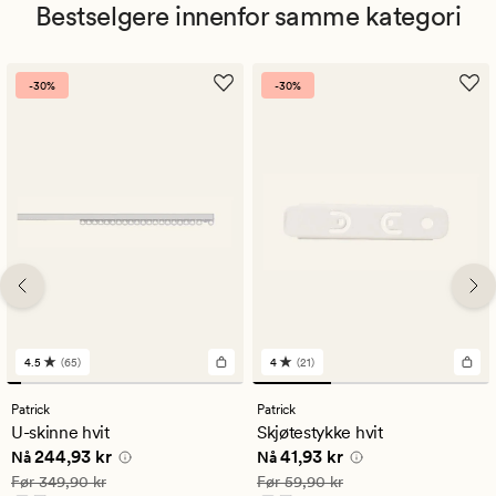
Bestselgere innenfor samme kategori
-30%
-30%
4.5
(65)
4
(21)
65
21
anmeldelser
anmeldelser
med
med
Patrick
Patrick
en
en
U-skinne hvit
Skjøtestykke hvit
gjennomsnittlig
gjennomsnittlig
Nåværende pris
244,93 kr
Nåværende pris
41,93 kr
244,93 kr
41,93 kr
vurdering
vurdering
Nå
Nå
på
på
Vanlig pris
349,90 kr
Vanlig pris
59,90 kr
Før
349,90 kr
Før
59,90 kr
4.5
4