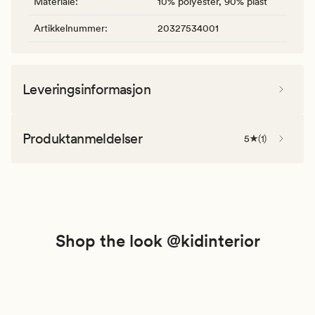
Materiale
:
10% polyester, 90% plast
Artikkelnummer
:
20327534001
Leveringsinformasjon
Produktanmeldelser
5
(
1
)
Shop the look @kidinterior