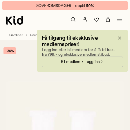
Patrick
Animert
SOVEROMSDAGER - opptil 50%
ende
banner.
stopper
Klikk
hvit
ESCAPE
for
Gardiner
Gardintilbehør
Gardinskinner & tilbehør
Få tilgang til eksklusive
å
medlemspriser!
pause.
Logg inn eller bli medlem for å få fri frakt
-30%
fra 799,- og eksklusive medlemstilbud.
Bli medlem / Logg inn