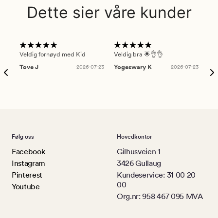
Dette sier våre kunder
Veldig fornøyd med Kid
Veldig bra 🌟👌👌
Gre
Tove J
2026-07-23
Yogeswary K
2026-07-23
An
Følg oss
Hovedkontor
Facebook
Gilhusveien 1
Instagram
3426 Gullaug
Pinterest
Kundeservice: 31 00 20
00
Youtube
Org.nr: 958 467 095 MVA