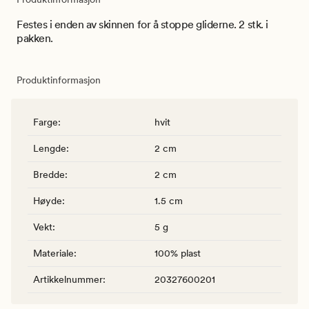
Festes i enden av skinnen for å stoppe gliderne. 2 stk. i
pakken.
Produktinformasjon
Farge
:
hvit
Lengde
:
2 cm
Bredde
:
2 cm
Høyde
:
1.5 cm
Vekt
:
5 g
Materiale
:
100% plast
Artikkelnummer
:
20327600201