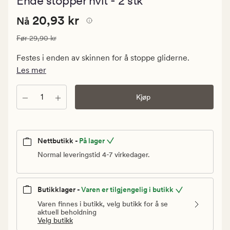
Ende stopper hvit - 2 stk
med
en
Nåværende
Nåværende pris
20,93 kr
gjennomsn
20,93 kr
Nå
vurdering
pris
på
Vanlig pris
29,90 kr
Før
29,90 kr
20,93
5
kr.
Festes i enden av skinnen for å stoppe gliderne.
Vanlig
Les mer
pris
29,90
Antall
Kjøp
kr
Nettbutikk -
På lager
Normal leveringstid 4-7 virkedager.
Butikklager -
Varen er tilgjengelig i butikk
Varen finnes i butikk, velg butikk for å se
aktuell beholdning
Velg butikk