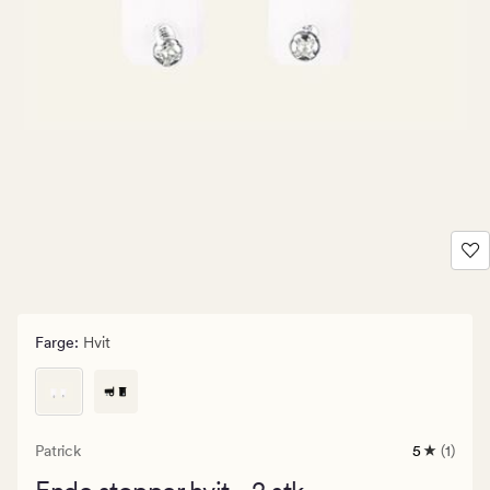
Farge
:
Hvit
Patrick
5
(1)
1
anmeldels