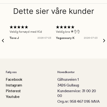
Dette sier våre kunder
Veldig fornøyd med Kid
Veldig bra 🌟👌👌
Gre
Tove J
2026-07-23
Yogeswary K
2026-07-23
An
Følg oss
Hovedkontor
Facebook
Gilhusveien 1
Instagram
3426 Gullaug
Pinterest
Kundeservice: 31 00 20
00
Youtube
Org.nr: 958 467 095 MVA