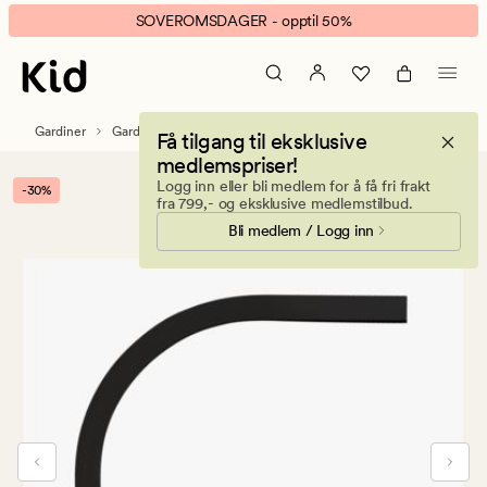
Patrick
Animert
SOVEROMSDAGER - opptil 50%
Bue
banner.
90°
Klikk
svart
ESCAPE
for
Gardiner
Gardintilbehør
Gardinskinner & tilbehør
Få tilgang til eksklusive
å
medlemspriser!
pause.
Logg inn eller bli medlem for å få fri frakt
-30%
fra 799,- og eksklusive medlemstilbud.
Bli medlem / Logg inn