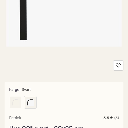
Farge
:
Svart
Patrick
3.5
(5)
5
anmeldelse