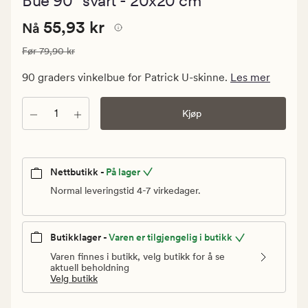
Bue 90° svart - 20x20 cm
med
en
Nåværende
Nåværende pris
55,93 kr
gjennomsnit
55,93 kr
Nå
vurdering
pris
på
Vanlig pris
79,90 kr
Før
79,90 kr
55,93
3.5
kr.
90 graders vinkelbue for Patrick U-skinne.
Les mer
Vanlig
pris
Antall
Kjøp
79,90
kr
Nettbutikk -
På lager
Normal leveringstid 4-7 virkedager.
Butikklager -
Varen er tilgjengelig i butikk
Varen finnes i butikk, velg butikk for å se
aktuell beholdning
Velg butikk