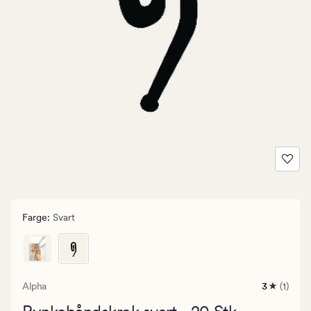
Farge
:
Svart
Alpha
3
(1)
1
anmeldels