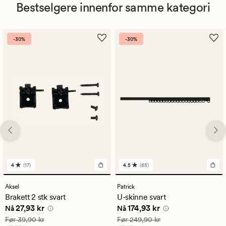
Bestselgere innenfor samme kategori
-30%
-30%
4
(17)
4.5
(65)
17
65
anmeldelser
anmeldelser
med
med
Aksel
Patrick
en
en
Brakett 2 stk svart
U-skinne svart
gjennomsnittlig
gjennomsnittlig
Nåværende pris
27,93 kr
Nåværende pris
174,93 kr
27,93 kr
174,93 kr
vurdering
vurdering
Nå
Nå
på
på
Vanlig pris
39,90 kr
Vanlig pris
249,90 kr
Før
39,90 kr
Før
249,90 kr
4
4.5