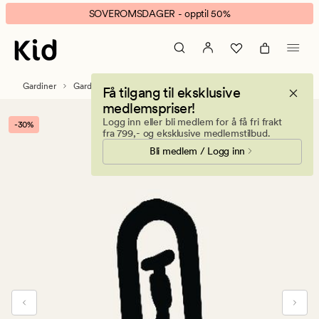
Alpha
Animert
SOVEROMSDAGER - opptil 50%
rynkebåndskrok
banner.
svart
Klikk
ESCAPE
for
Gardiner
Gardintilbehør
Gardinskinner & tilbehør
Få tilgang til eksklusive
å
medlemspriser!
pause.
Logg inn eller bli medlem for å få fri frakt
-30%
fra 799,- og eksklusive medlemstilbud.
Bli medlem / Logg inn