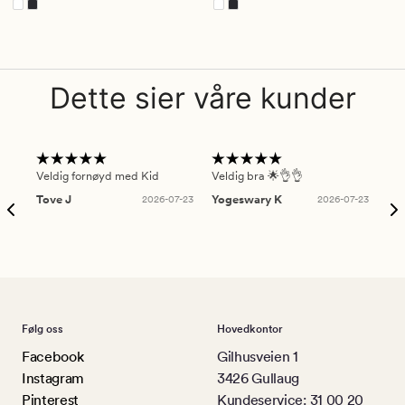
Dette sier våre kunder
Veldig fornøyd med Kid
Veldig bra 🌟👌👌
Gre
Tove J
2026-07-23
Yogeswary K
2026-07-23
An
Følg oss
Hovedkontor
Facebook
Gilhusveien 1
Instagram
3426 Gullaug
Pinterest
Kundeservice: 31 00 20