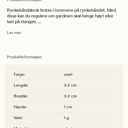
Rynkebåndskrok festes i lommene på rynkebåndet. Med
disse kan du regulere om gardinen skal henge høyt eller
lavt på stangen. ...
Les mer
Produktinformasjon
Farge
:
svart
Lengde
:
3.5 cm
Bredde
:
0.2 cm
Høyde
:
1 cm
Vekt
:
1 g