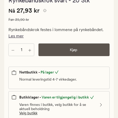
Rynkebåndskrok svart - 20 Stk
med
en
Nåværende
Nåværende pris
27,93 kr
gjennomsn
27,93 kr
Nå
vurdering
pris
på
Vanlig pris
39,90 kr
Før
39,90 kr
27,93
3
kr.
Rynkebåndskrok festes i lommene på rynkebåndet.
Vanlig
Les mer
pris
39,90
Antall
Kjøp
kr
Nettbutikk -
På lager
Normal leveringstid 4-7 virkedager.
Butikklager -
Varen er tilgjengelig i butikk
Varen finnes i butikk, velg butikk for å se
aktuell beholdning
Velg butikk