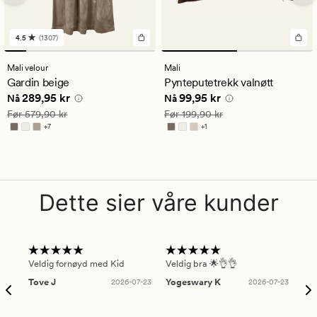
4.5
(1307)
1307
anmeldelser
med
Mali velour
Mali
en
Gardin beige
Pynteputetrekk valnøtt
gjennomsnittlig
Nåværende pris
289,95 kr
Nåværende pris
99,95 kr
289,95 kr
99,95 kr
vurdering
Nå
Nå
på
Vanlig pris
579,90 kr
Vanlig pris
199,90 kr
Før
579,90 kr
Før
199,90 kr
4.5
+
7
+
1
Tilgjengelig i flere farger
Tilgjengelig i flere farger
Dette sier våre kunder
Veldig fornøyd med Kid
Veldig bra 🌟👌👌
Gre
Tove J
2026-07-23
Yogeswary K
2026-07-23
An