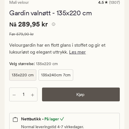
Mali velour
4.5
(1307)
1307
anmeldelser
Gardin valnøtt - 135x220 cm
med
en
Nåværende
Nåværende pris
289,95 kr
gjennomsnittli
289,95 kr
Nå
vurdering
pris
på
Vanlig pris
579,90 kr
Før
579,90 kr
289,95
4.5
kr.
Velourgardin har en flott glans i stoffet og gir et
Vanlig
luksuriøst og elegant uttrykk.
Les mer
pris
579,90
:
Velg størrelse
135x220 cm
kr
135x220 cm
135x240cm 7cm
Antall
Kjøp
Nettbutikk -
På lager
Normal leveringstid 4-7 virkedager.