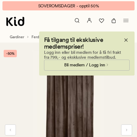
Mali
Animert
SOVEROMSDAGER - opptil 50%
velour
banner.
gardin
Klikk
valnøtt
ESCAPE
for
Gardiner
Ferdigsydde gardiner
Få tilgang til eksklusive
å
medlemspriser!
pause.
Logg inn eller bli medlem for å få fri frakt
-50%
fra 799,- og eksklusive medlemstilbud.
Bli medlem / Logg inn