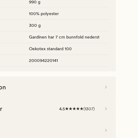
990 g
100% polyester
300 g
Gardinen har 7 cm bunnfold nederst
Oekotex standard 100
200094220141
on
r
4.5
(
1307
)