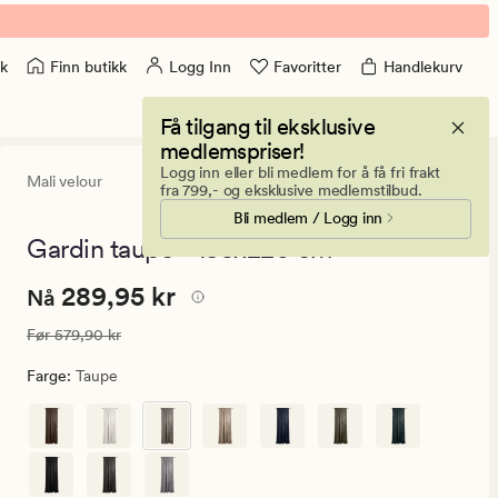
Finn butikk
Logg Inn
Favoritter
Handlekurv
k
Få tilgang til eksklusive
medlemspriser!
Logg inn eller bli medlem for å få fri frakt
Mali velour
4.5
(1307)
1307
fra 799,- og eksklusive medlemstilbud.
anmeldelser
Bli medlem / Logg inn
med
en
Gardin taupe - 135x220 cm
gjennomsnittli
vurdering
Nåværende
Nåværende pris
289,95 kr
289,95 kr
på
Nå
4.5
pris
Vanlig pris
579,90 kr
Før
579,90 kr
289,95
kr.
Farge
:
Taupe
Vanlig
pris
579,90
kr