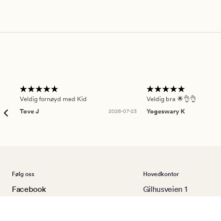
Veldig fornøyd med Kid
Veldig bra 🌟👌👌
Tove J
2026-07-23
Yogeswary K
Følg oss
Hovedkontor
Facebook
Gilhusveien 1
Instagram
3426 Gullaug
Pinterest
Kundeservice: 31 00 2