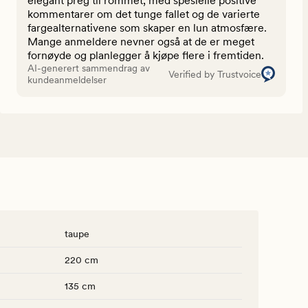
elegant preg til rommet, med spesielle positive
kommentarer om det tunge fallet og de varierte
fargealternativene som skaper en lun atmosfære.
Mange anmeldere nevner også at de er meget
fornøyde og planlegger å kjøpe flere i fremtiden.
AI-generert sammendrag av
Verified by Trustvoice
kundeanmeldelser
taupe
220 cm
135 cm