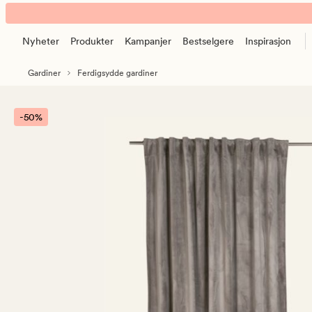
Mali
Animert
velour
banner.
gardin
Nyheter
Produkter
Kampanjer
Bestselgere
Inspirasjon
Klikk
taupe
ESCAPE
Gardiner
Ferdigsydde gardiner
for
å
pause.
-50%