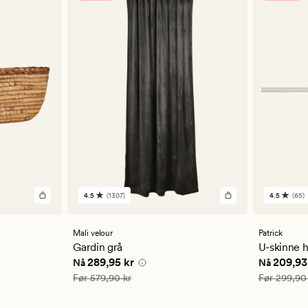
4.5
(1307)
4.5
(65)
1307
65
anmeldelser
anmelde
med
med
en
en
Mali velour
Patrick
gjennomsnittlig
gjennom
Gardin grå
U-skinne h
vurdering
vurderi
5 kr
Nåværende pris
289,95 kr
Nåværend
289,95 kr
209,93
Nå
Nå
på
på
4.5
4.5
Vanlig pris
579,90 kr
Vanlig pris
Før
579,90 kr
Før
299,90