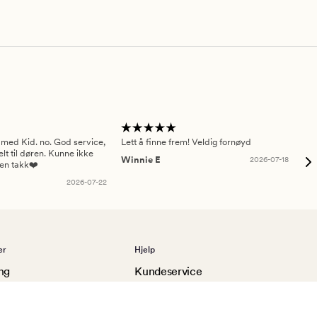
 med Kid. no. God service,
Lett å finne frem! Veldig fornøyd
Pas
elt til døren. Kunne ikke
Winnie E
2026-07-18
Ah
sen takk❤️
2026-07-22
er
Hjelp
ng
Kundeservice
Finn butikk
Frakt og levering