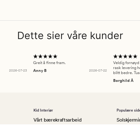
Dette sier våre kunder
Greit å finne fram.
Veldig fornøyd
rask levering h
2026-07-23
Anny B
2026-07-22
blitt bedre. Tu
Borghild Å
Kid Interiør
Populære sid
Vårt bærekraftsarbeid
Solskjermi
Kundeklubb
Gardiner
0 00
Karriere i Kid
Sengetøy