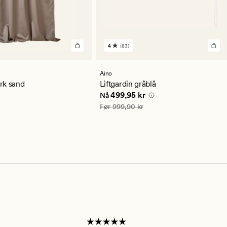
4
(83)
83
lser
anmeldelser
med
en
Aino
snittlig
gjennomsnittlig
rk sand
Liftgardin gråblå
ng
vurdering
r
Nåværende pris
499,95 kr
499,95 kr
Nå
på
4
Vanlig pris
999,90 kr
Før
999,90 kr