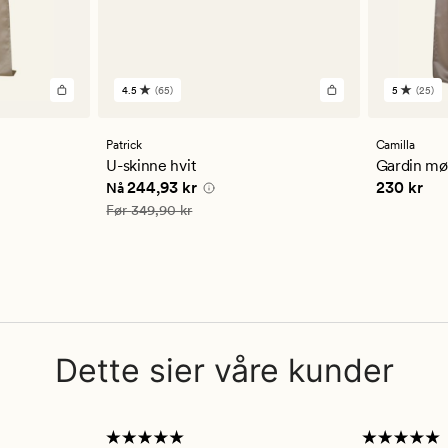
4.5
(65)
5
(25)
65
25
anmeldelser
anmelde
med
med
en
en
Patrick
Camilla
gjennomsnittlig
gjennom
U-skinne hvit
Gardin mø
vurdering
vurderi
5 kr
Nåværende pris
244,93 kr
Pris
230 k
244,93 kr
230 kr
Nå
på
på
4.5
5
Vanlig pris
349,90 kr
Før
349,90 kr
Dette sier våre kunder