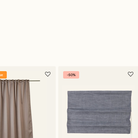
se
-50%