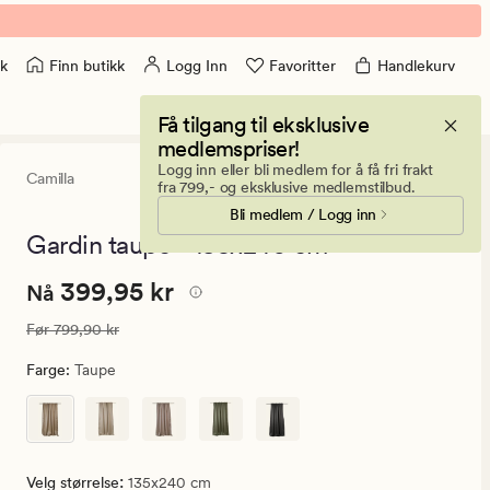
Finn butikk
Logg Inn
Favoritter
Handlekurv
k
Få tilgang til eksklusive
medlemspriser!
Logg inn eller bli medlem for å få fri frakt
Camilla
5
(25)
25
fra 799,- og eksklusive medlemstilbud.
anmeldelse
Bli medlem / Logg inn
med
en
Gardin taupe - 135x240 cm
gjennomsnit
vurdering
Nåværende
Nåværende pris
399,95 kr
399,95 kr
på
Nå
5
pris
Vanlig pris
799,90 kr
Før
799,90 kr
399,95
kr.
Farge
:
Taupe
Vanlig
pris
799,90
kr
:
Velg størrelse
135x240 cm