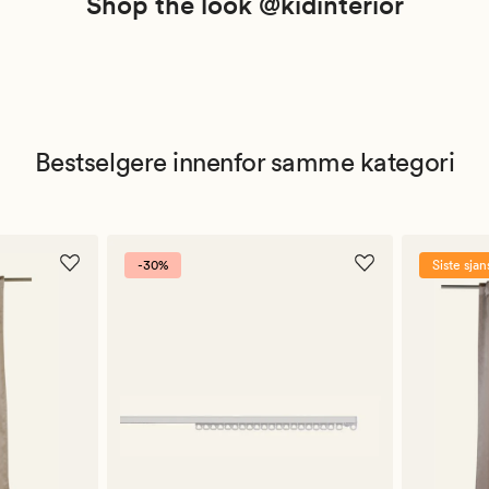
Shop the look @kidinterior
Bestselgere innenfor samme kategori
-30%
Siste sjan