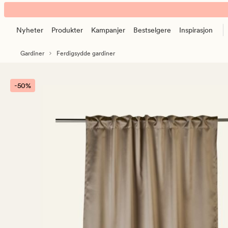
Camilla
Animert
gardin
banner.
taupe
Nyheter
Produkter
Kampanjer
Bestselgere
Inspirasjon
Klikk
ESCAPE
Gardiner
Ferdigsydde gardiner
for
å
pause.
-50%