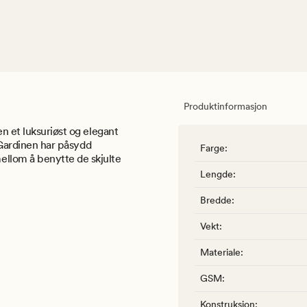
Produktinformasjon
n et luksuriøst og elegant
. Gardinen har påsydd
Farge
:
llom å benytte de skjulte
Lengde
:
Bredde
:
Vekt
:
Materiale
:
GSM
:
Konstruksjon
: