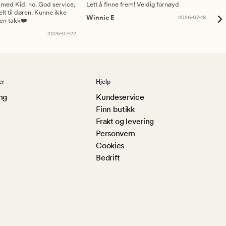
 med Kid. no. God service,
Lett å finne frem! Veldig fornøyd
Pas
elt til døren. Kunne ikke
Winnie E
2026-07-18
Ah
sen takk❤️
2026-07-22
er
Hjelp
ng
Kundeservice
Finn butikk
Frakt og levering
Personvern
Cookies
Bedrift