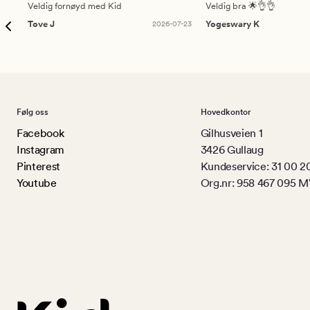
Veldig fornøyd med Kid
Veldig bra 🌟👌👌
Tove J
2026-07-23
Yogeswary K
Følg oss
Hovedkontor
Facebook
Gilhusveien 1
Instagram
3426 Gullaug
Pinterest
Kundeservice: 31 00 2
Youtube
Org.nr: 958 467 095 