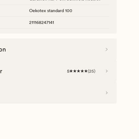
Oekotex standard 100
211168247141
on
r
5
(
25
)