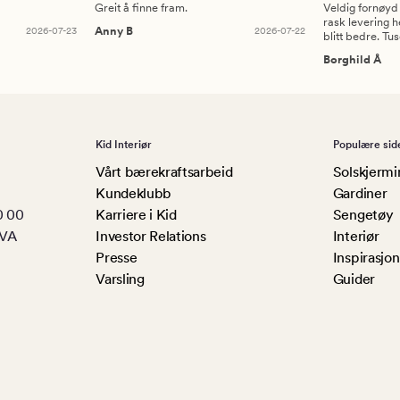
Greit å finne fram.
Veldig fornøyd
rask levering h
2026-07-23
Anny B
2026-07-22
blitt bedre. Tu
Borghild Å
Kid Interiør
Populære sid
Vårt bærekraftsarbeid
Solskjermi
Kundeklubb
Gardiner
0 00
Karriere i Kid
Sengetøy
MVA
Investor Relations
Interiør
Presse
Inspirasjon
Varsling
Guider