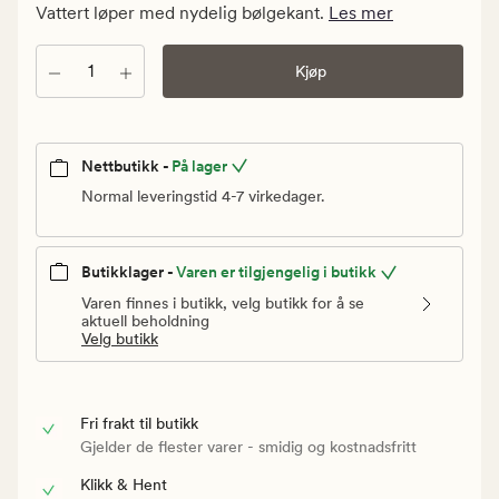
kr.
Vattert løper med nydelig bølgekant.
Les mer
Vanlig
pris
Antall
Kjøp
399,90
kr
Nettbutikk -
På lager
Normal leveringstid 4-7 virkedager.
Butikklager -
Varen er tilgjengelig i butikk
Varen finnes i butikk, velg butikk for å se
aktuell beholdning
Velg butikk
Fri frakt til butikk
Gjelder de flester varer - smidig og kostnadsfritt
Klikk & Hent