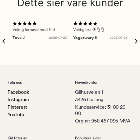
Dette sier våre kunder
Veldig fornøyd med Kid
Veldig bra 🌟👌👌
Gre
Tove J
2026-07-23
Yogeswary K
2026-07-23
An
Følg oss
Hovedkontor
Facebook
Gilhusveien 1
Instagram
3426 Gullaug
Pinterest
Kundeservice: 31 00 20
00
Youtube
Org.nr: 958 467 095 MVA
Kid Interiør
Populære sider