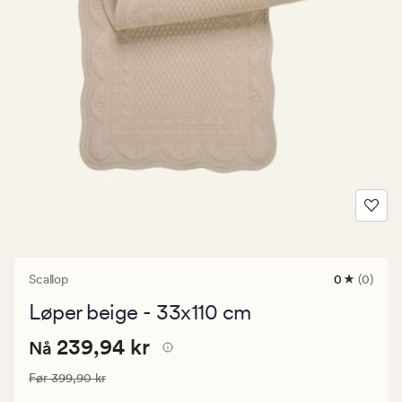
Scallop
0
(0)
0
anmeldels
Løper beige - 33x110 cm
med
en
Nåværende
Nåværende pris
239,94 kr
gjennomsni
239,94 kr
Nå
vurdering
pris
på
Vanlig pris
399,90 kr
Før
399,90 kr
239,94
0