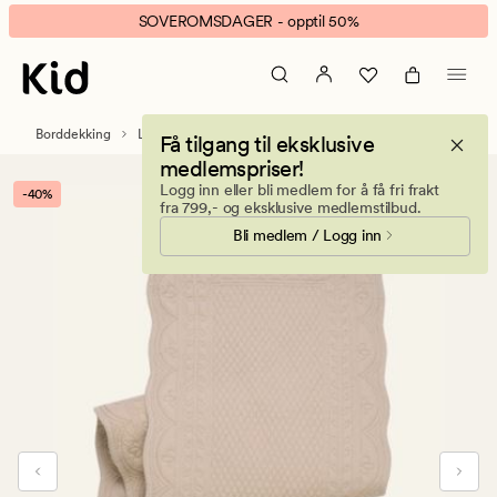
Scallop
Animert
SOVEROMSDAGER - opptil 50%
løper
banner.
beige
Klikk
ESCAPE
for
Borddekking
Løpere
Få tilgang til eksklusive
å
medlemspriser!
pause.
Logg inn eller bli medlem for å få fri frakt
-40%
fra 799,- og eksklusive medlemstilbud.
Bli medlem / Logg inn