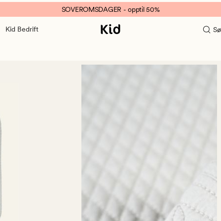
SOVEROMSDAGER - opptil 50%
Kid Bedrift
Sø