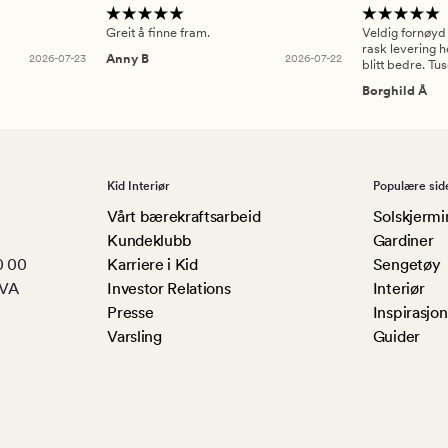
Greit å finne fram.
Veldig fornøyd
rask levering h
2026-07-23
Anny B
2026-07-22
blitt bedre. Tu
Borghild Å
Kid Interiør
Populære sid
Vårt bærekraftsarbeid
Solskjermi
Kundeklubb
Gardiner
0 00
Karriere i Kid
Sengetøy
MVA
Investor Relations
Interiør
Presse
Inspirasjon
Varsling
Guider