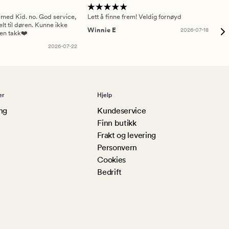
 med Kid. no. God service,
Lett å finne frem! Veldig fornøyd
Pas
elt til døren. Kunne ikke
Winnie E
2026-07-18
Ah
sen takk❤️
2026-07-22
er
Hjelp
ng
Kundeservice
Finn butikk
Frakt og levering
Personvern
Cookies
Bedrift