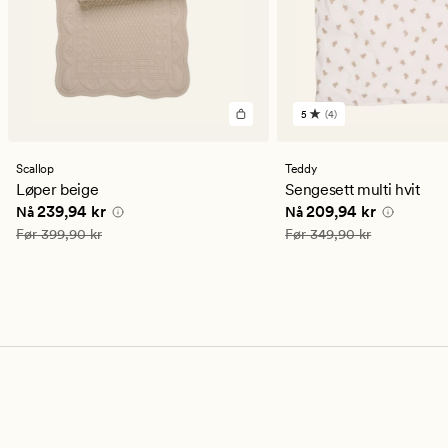
5
(4)
4
anmeldelser
med
en
Scallop
Teddy
gjennomsnittlig
Løper beige
Sengesett multi hvit
vurdering
Nåværende pris
239,94 kr
Nåværende pris
209,9
239,94 kr
209,94 kr
Nå
Nå
på
5
Vanlig pris
399,90 kr
Vanlig pris
349,90 kr
Før
399,90 kr
Før
349,90 kr