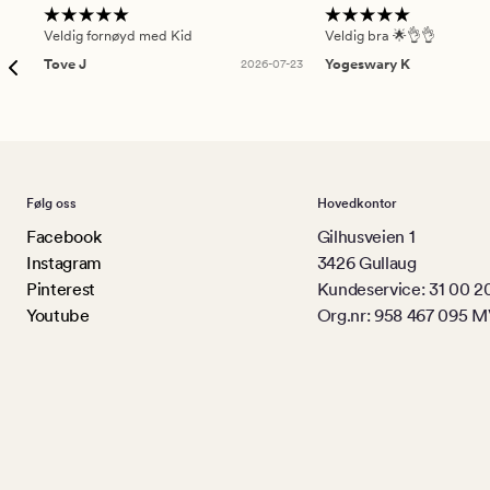
Veldig fornøyd med Kid
Veldig bra 🌟👌👌
Tove J
2026-07-23
Yogeswary K
Følg oss
Hovedkontor
Facebook
Gilhusveien 1
Instagram
3426 Gullaug
Pinterest
Kundeservice: 31 00 2
Youtube
Org.nr: 958 467 095 