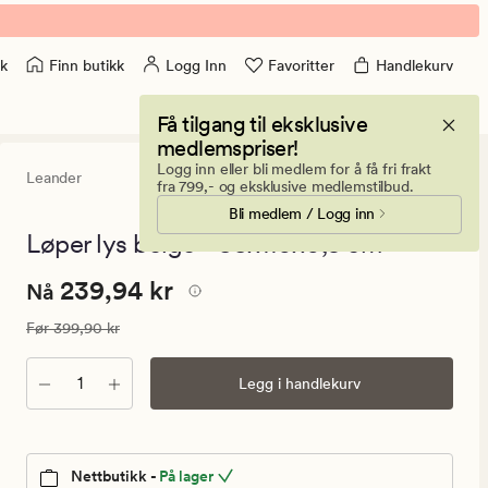
Finn butikk
Logg Inn
Favoritter
Handlekurv
k
Få tilgang til eksklusive
medlemspriser!
Logg inn eller bli medlem for å få fri frakt
Leander
5
(6)
6
fra 799,- og eksklusive medlemstilbud.
anmeldels
Bli medlem / Logg inn
med
en
Løper lys beige - 33x110x0,5 cm
gjennomsni
vurdering
Nåværende
Nåværende pris
239,94 kr
239,94 kr
på
Nå
5
pris
Vanlig pris
399,90 kr
Før
399,90 kr
239,94
kr.
Antall
Legg i handlekurv
Vanlig
pris
399,90
kr
Nettbutikk -
På lager