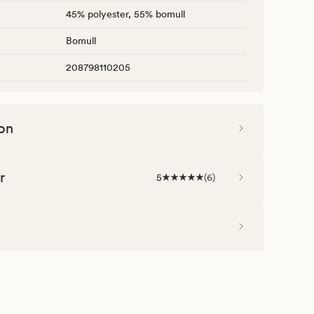
45% polyester, 55% bomull
Bomull
208798110205
on
r
5
(
6
)