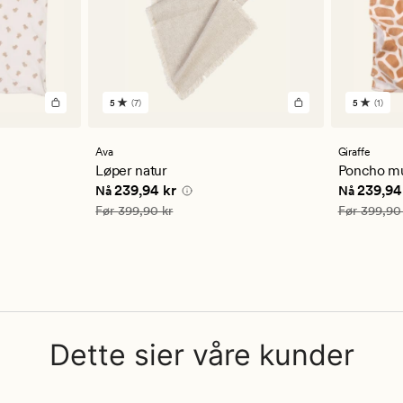
5
(7)
5
(1)
7
1
anmeldelser
anmelde
med
med
en
en
Ava
Giraffe
gjennomsnittlig
gjennom
Løper natur
Poncho mu
vurdering
vurderi
4 kr
Nåværende pris
239,94 kr
Nåværend
239,94 kr
239,94
Nå
Nå
på
på
5
5
Vanlig pris
399,90 kr
Vanlig pris
Før
399,90 kr
Før
399,90
Dette sier våre kunder