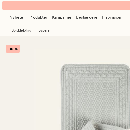
Leander
Animert
løper
banner.
lys
Nyheter
Produkter
Kampanjer
Bestselgere
Inspirasjon
Klikk
beige
ESCAPE
Borddekking
Løpere
for
å
pause.
-40%