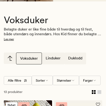
Voksduker
Belagte duker er like fine både til hverdag og til fest, 
både utendørs og innendørs. Hos Kid finner du belagte 
duker i blant annet lin, bomull og viscose. Velg blant 
Les mer
duker i vannavvisende stoff med mange flotte design, og 
flere farger, mønstre og størrelser. Vi har også 
transparent duk som kan brukes som overlag for å 
beskytte bordet eller duken.
Linduker
Duklodd
Voksduker
Alle filtre
Sorter
Størrelser
Farger
13 produkter
Nyhet
-40%
-40%