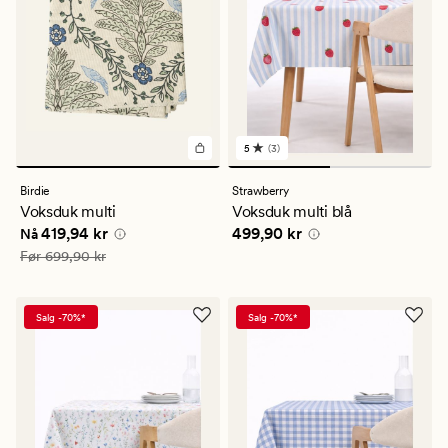
5
(3)
3
anmeldelser
med
Birdie
Strawberry
en
Voksduk multi
Voksduk multi blå
gjennomsnittlig
Nåværende pris
419,94 kr
Pris
499,90 kr
419,94 kr
499,90 kr
vurdering
Nå
på
Vanlig pris
699,90 kr
Før
699,90 kr
5
Salg -70%*
Salg -70%*