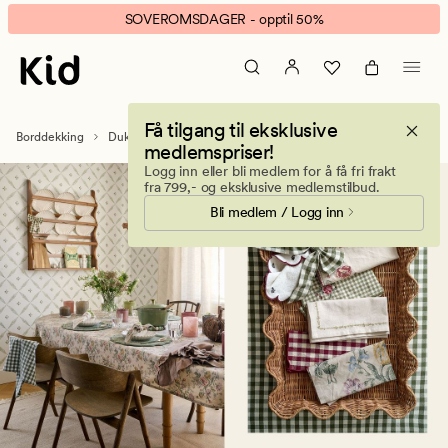
Voksduker
Animert
SOVEROMSDAGER - opptil 50%
–
banner.
Duker
Klikk
av
ESCAPE
vannavvisende
for
Få tilgang til eksklusive
stoff
å
Borddekking
Duker
Voksduker
medlemspriser!
pause.
Logg inn eller bli medlem for å få fri frakt
fra 799,- og eksklusive medlemstilbud.
Bli medlem / Logg inn