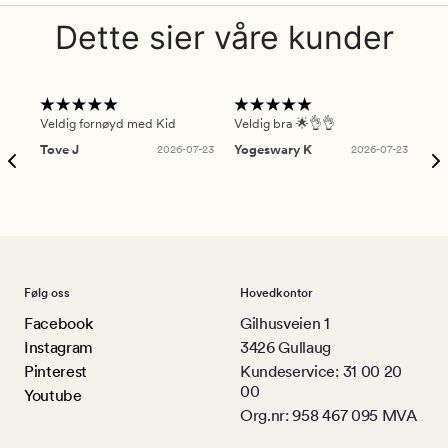
Dette sier våre kunder
Veldig fornøyd med Kid
Veldig bra 🌟👌👌
Gre
Tove J
2026-07-23
Yogeswary K
2026-07-23
An
Følg oss
Hovedkontor
Facebook
Gilhusveien 1
Instagram
3426 Gullaug
Pinterest
Kundeservice: 31 00 20
00
Youtube
Org.nr: 958 467 095 MVA