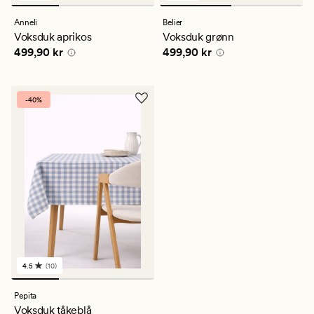
anmeldelser
anmeldelser
med
med
Anneli
Belier
en
en
Voksduk aprikos
Voksduk grønn
gjennomsnittlig
gjennomsnittlig
Pris
499,90 kr
Pris
499,90 kr
499,90 kr
499,90 kr
vurdering
vurdering
på
på
5
3
-40%
4.5
(10)
10
anmeldelser
med
Pepita
en
Voksduk tåkeblå