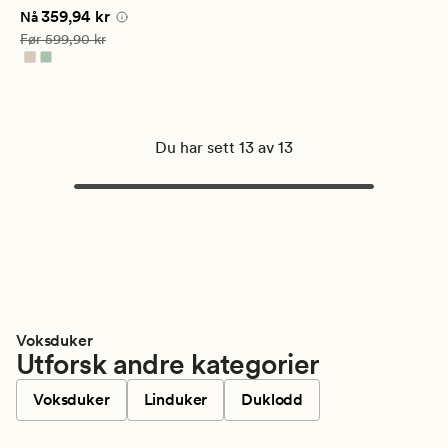
gjennomsnittlig
Nåværende pris
359,94 kr
359,94 kr
vurdering
Nå
på
Vanlig pris
599,90 kr
Før
599,90 kr
4.5
Du har sett 13 av 13
Voksduker
Utforsk andre kategorier
Voksduker
Linduker
Duklodd